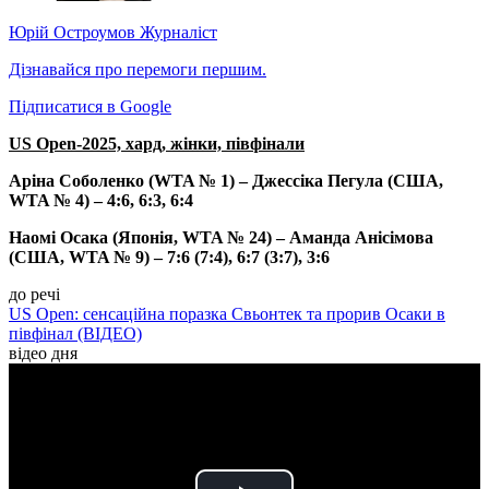
Юрій Остроумов
Журналіст
Дізнавайся про перемоги першим.
Підписатися в Google
US Open-2025, хард, жінки, півфінали
Аріна Соболенко (WTA № 1) – Джессіка Пегула (США,
WTA № 4) – 4:6, 6:3, 6:4
Наомі Осака (Японія, WTA № 24) – Аманда Анісімова
(США, WTA № 9) – 7:6 (7:4), 6:7 (3:7), 3:6
до речі
US Open: сенсаційна поразка Свьонтек та прорив Осаки в
півфінал (ВІДЕО)
відео дня