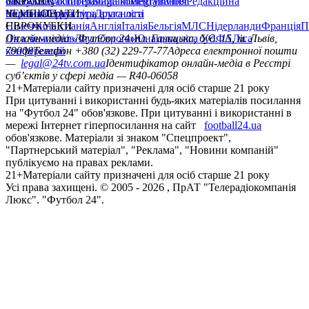
сайту
facebook
УКРАЇНА
Контакти
x
youtube
Правила коментування
instagram
telegram
viber
Редакційна
політика
Україна
ЧЕМПІОНАТИ
Перша ліга
Структура власності
Друга ліга
Німеччина
ЄВРОКУБКИ
Іспанія
Англія
Італія
Бельгія
МЛС
Нідерланди
Франція
П
Ліга чемпіонів
Онлайн-медіа «Футбол 24»
Ліга Європи
Юнацька ліга УЄФА
пл. Галицька, буд. 15, м. Львів,
Ліга
конференцій
79008
Телефон +380 (32) 229-77-77
Адреса електронної пошти
—
legal@24tv.com.ua
Ідентифікатор онлайн-медіа в Реєстрі
суб’єктів у сфері медіа — R40-06058
21+
Матеріали сайту призначені для осіб старше 21 року
При цитуванні і використанні будь-яких матеріалів посилання
на "Футбол 24" обов'язкове. При цитуванні і використанні в
мережі Інтернет гіперпосилання на сайт
football24.ua
обов'язкове. Матеріали зі знаком "Спецпроект",
"Партнерський матеріал", "Реклама", "Новини компаній"
публікуємо на правах реклами.
21+
Матеріали сайту призначені для осіб старше 21 року
Усi права захищенi. © 2005 -
2026
, ПрАТ "Телерадіокомпанія
Люкс". "Футбол 24".