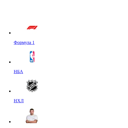
Формула 1
НБА
НХЛ