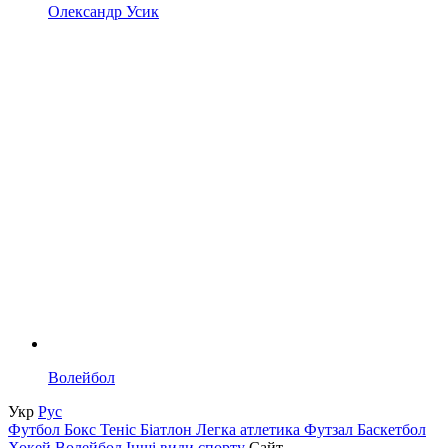
Олександр Усик
Волейбол
Укр
Рус
Футбол
Бокс
Теніс
Біатлон
Легка атлетика
Футзал
Баскетбол
Хокей
Волейбол
Інші види спорту
Сайт