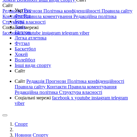
Сайт
Укр
Рус
Редакція
Прогнози
Політика конфіденційності
Правила сайту
Футбол
Контакти
Правила коментування
Редакційна політика
Бокс
Структура власності
Теніс
Соціальні мережі
Біатлон
facebook
x
youtube
instagram
telegram
viber
Легка атлетика
Футзал
Баскетбол
Хокей
Волейбол
Інші види спорту
Сайт
Сайт
Редакція
Прогнози
Політика конфіденційності
Правила сайту
Контакти
Правила коментування
Редакційна політика
Структура власності
Соціальні мережі
facebook
x
youtube
instagram
telegram
viber
Спорт
Новини Спорту