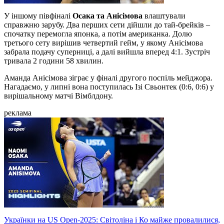
У іншому півфіналі
Осака та Анісімова
влаштували
справжню зарубу. Два перших сети дійшли до тай-брейків –
спочатку перемогла японка, а потім американка. Долю
третього сету вирішив четвертий гейм, у якому Анісімова
забрала подачу суперниці, а далі вийшла вперед 4:1. Зустріч
тривала 2 години 58 хвилин.
Аманда Анісімова зіграє у фіналі другого поспіль мейджора.
Нагадаємо, у липні вона поступилась Ізі Свьонтек (0:6, 0:6) у
вирішальному матчі Вімблдону.
реклама
Українки на US Open-2025: Світоліна і Ко майже провалилися,