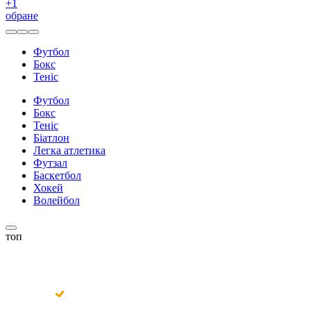
+
1
обране
Футбол
Бокс
Теніс
Футбол
Бокс
Теніс
Біатлон
Легка атлетика
Футзал
Баскетбол
Хокей
Волейбол
топ