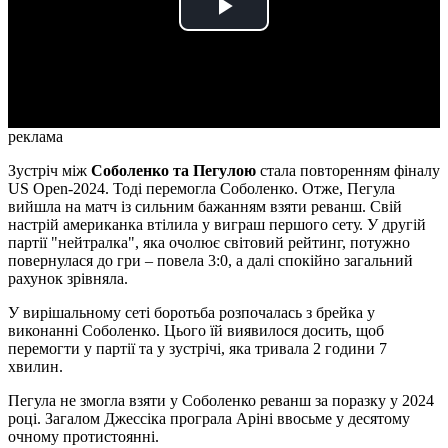
Play
Video
реклама
Зустріч між
Соболенко та Пегулою
стала повторенням фіналу
US Open-2024. Тоді перемогла Соболенко. Отже, Пегула
вийшла на матч із сильним бажанням взяти реванш. Свій
настрій американка втілила у виграш першого сету. У другій
партії "нейтралка", яка очолює світовий рейтинг, потужно
повернулася до гри – повела 3:0, а далі спокійно загальний
рахунок зрівняла.
У вирішальному сеті боротьба розпочалась з брейка у
виконанні Соболенко. Цього їй виявилося досить, щоб
перемогти у партії та у зустрічі, яка тривала 2 години 7
хвилин.
Пегула не змогла взяти у Соболенко реванш за поразку у 2024
році. Загалом Джессіка програла Аріні ввосьме у десятому
очному протистоянні.