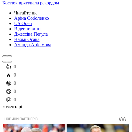
Костюк врятувала рекордом
Читайте ще
:
Аріна Соболенко
US Open
Відеоновини
Джессіка Пегула
Наомі Осака
Аманда Анісімова
️👍
0
️🔥
0
️😄
0
️😢
0
️🤬
0
коментарі