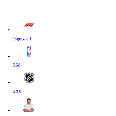
Формула 1
НБА
НХЛ