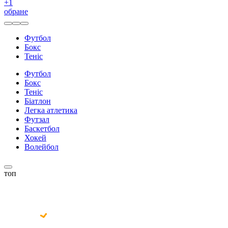
+
1
обране
Футбол
Бокс
Теніс
Футбол
Бокс
Теніс
Біатлон
Легка атлетика
Футзал
Баскетбол
Хокей
Волейбол
топ