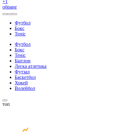
+
1
обране
Футбол
Бокс
Теніс
Футбол
Бокс
Теніс
Біатлон
Легка атлетика
Футзал
Баскетбол
Хокей
Волейбол
топ