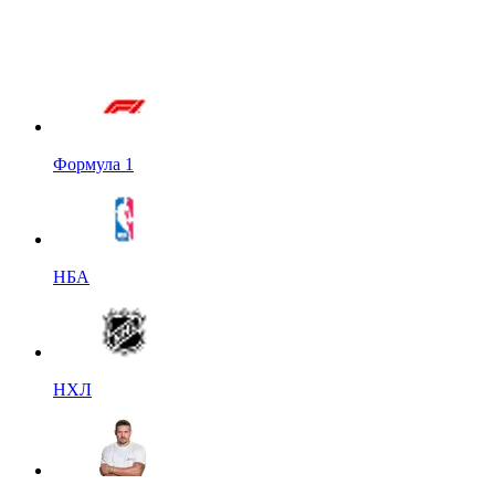
Формула 1
НБА
НХЛ