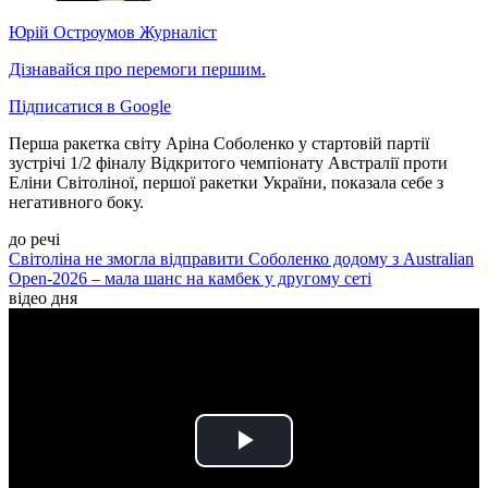
Юрій Остроумов
Журналіст
Дізнавайся про перемоги першим.
Підписатися в Google
Перша ракетка світу Аріна Соболенко у стартовій партії
зустрічі 1/2 фіналу Відкритого чемпіонату Австралії проти
Еліни Світоліної, першої ракетки України, показала себе з
негативного боку.
до речі
Світоліна не змогла відправити Соболенко додому з Australian
Open-2026 – мала шанс на камбек у другому сеті
відео дня
Play