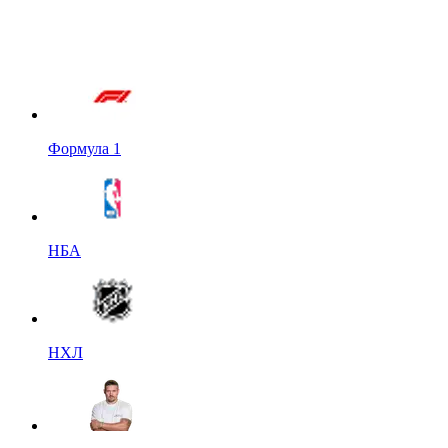
Формула 1
НБА
НХЛ