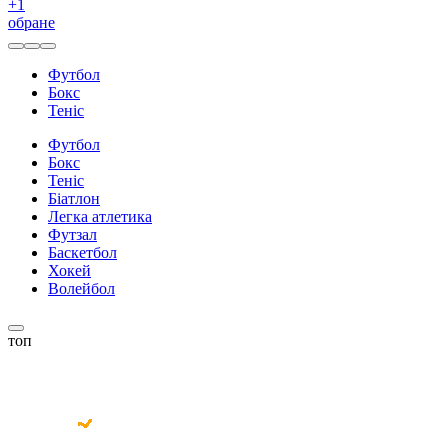
+
1
обране
Футбол
Бокс
Теніс
Футбол
Бокс
Теніс
Біатлон
Легка атлетика
Футзал
Баскетбол
Хокей
Волейбол
топ