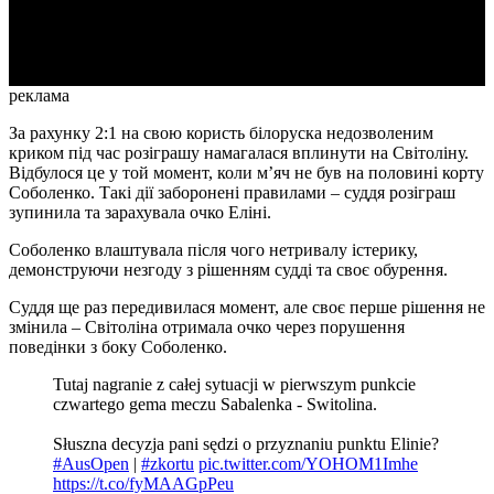
Video
реклама
За рахунку 2:1 на свою користь білоруска недозволеним
криком під час розіграшу намагалася вплинути на Світоліну.
Відбулося це у той момент, коли м’яч не був на половині корту
Соболенко. Такі дії заборонені правилами – суддя розіграш
зупинила та зарахувала очко Еліні.
Соболенко влаштувала після чого нетривалу істерику,
демонструючи незгоду з рішенням судді та своє обурення.
Суддя ще раз передивилася момент, але своє перше рішення не
змінила – Світоліна отримала очко через порушення
поведінки з боку Соболенко.
Tutaj nagranie z całej sytuacji w pierwszym punkcie
czwartego gema meczu Sabalenka - Switolina.
Słuszna decyzja pani sędzi o przyznaniu punktu Elinie?
#AusOpen
|
#zkortu
pic.twitter.com/YOHOM1Imhe
https://t.co/fyMAAGpPeu