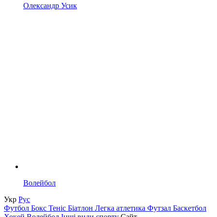
Олександр Усик
Волейбол
Укр
Рус
Футбол
Бокс
Теніс
Біатлон
Легка атлетика
Футзал
Баскетбол
Хокей
Волейбол
Інші види спорту
Сайт