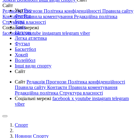
Сайт
Укр
Рус
Редакція
Прогнози
Політика конфіденційності
Правила сайту
Футбол
Контакти
Правила коментування
Редакційна політика
Бокс
Структура власності
Теніс
Соціальні мережі
Біатлон
facebook
x
youtube
instagram
telegram
viber
Легка атлетика
Футзал
Баскетбол
Хокей
Волейбол
Інші види спорту
Сайт
Сайт
Редакція
Прогнози
Політика конфіденційності
Правила сайту
Контакти
Правила коментування
Редакційна політика
Структура власності
Соціальні мережі
facebook
x
youtube
instagram
telegram
viber
Спорт
Новини Спорту