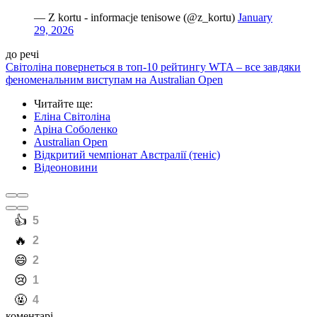
— Z kortu - informacje tenisowe (@z_kortu)
January
29, 2026
до речі
Світоліна повернеться в топ-10 рейтингу WTA – все завдяки
феноменальним виступам на Australian Open
Читайте ще
:
Еліна Світоліна
Аріна Соболенко
Australian Open
Відкритий чемпіонат Австралії (теніс)
Відеоновини
️👍
5
️🔥
2
️😄
2
️😢
1
️🤬
4
коментарі