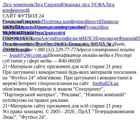
Ліга чемпіонів
Ліга Європи
Юнацька ліга УЄФА
Ліга
конференцій
САЙТ ФУТБОЛ 24
Редакція
Соціальні мережі
Прогнози
Політика конфіденційності
Правила
сайту
facebook
УКРАЇНА
Контакти
x
youtube
Правила коментування
instagram
telegram
viber
Редакційна
політика
Україна
ЧЕМПІОНАТИ
Перша ліга
Структура власності
Друга ліга
Німеччина
ЄВРОКУБКИ
Іспанія
Англія
Італія
Бельгія
МЛС
Нідерланди
Франція
П
Ліга чемпіонів
Онлайн-медіа «Футбол 24»
Ліга Європи
Юнацька ліга УЄФА
пл. Галицька, буд. 15, м. Львів,
Ліга
конференцій
79008
Телефон +380 (32) 229-77-77
Адреса електронної пошти
—
legal@24tv.com.ua
Ідентифікатор онлайн-медіа в Реєстрі
суб’єктів у сфері медіа — R40-06058
21+
Матеріали сайту призначені для осіб старше 21 року
При цитуванні і використанні будь-яких матеріалів посилання
на "Футбол 24" обов'язкове. При цитуванні і використанні в
мережі Інтернет гіперпосилання на сайт
football24.ua
обов'язкове. Матеріали зі знаком "Спецпроект",
"Партнерський матеріал", "Реклама", "Новини компаній"
публікуємо на правах реклами.
21+
Матеріали сайту призначені для осіб старше 21 року
Усi права захищенi. © 2005 -
2026
, ПрАТ "Телерадіокомпанія
Люкс". "Футбол 24".