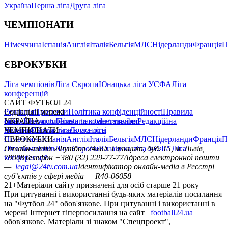
Україна
Перша ліга
Друга ліга
ЧЕМПІОНАТИ
Німеччина
Іспанія
Англія
Італія
Бельгія
МЛС
Нідерланди
Франція
П
ЄВРОКУБКИ
Ліга чемпіонів
Ліга Європи
Юнацька ліга УЄФА
Ліга
конференцій
САЙТ ФУТБОЛ 24
Редакція
Соціальні мережі
Прогнози
Політика конфіденційності
Правила
сайту
facebook
УКРАЇНА
Контакти
x
youtube
Правила коментування
instagram
telegram
viber
Редакційна
політика
Україна
ЧЕМПІОНАТИ
Перша ліга
Структура власності
Друга ліга
Німеччина
ЄВРОКУБКИ
Іспанія
Англія
Італія
Бельгія
МЛС
Нідерланди
Франція
П
Ліга чемпіонів
Онлайн-медіа «Футбол 24»
Ліга Європи
Юнацька ліга УЄФА
пл. Галицька, буд. 15, м. Львів,
Ліга
конференцій
79008
Телефон +380 (32) 229-77-77
Адреса електронної пошти
—
legal@24tv.com.ua
Ідентифікатор онлайн-медіа в Реєстрі
суб’єктів у сфері медіа — R40-06058
21+
Матеріали сайту призначені для осіб старше 21 року
При цитуванні і використанні будь-яких матеріалів посилання
на "Футбол 24" обов'язкове. При цитуванні і використанні в
мережі Інтернет гіперпосилання на сайт
football24.ua
обов'язкове. Матеріали зі знаком "Спецпроект",