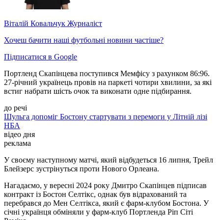
Віталій Ковальчук
Журналіст
Хочеш бачити наші футбольні новини частіше?
Підписатися в Google
Портленд Скапінцева поступився Мемфісу з рахунком 86:96.
27-річний українець провів на паркеті чотири хвилини, за які
встиг набрати шість очок та виконати одне підбирання.
до речі
Шульга допоміг Бостону стартувати з перемоги у Літній лізі
НБА
відео дня
реклама
У своєму наступному матчі, який відбудеться 16 липня, Трейл
Блейзерс зустрінуться проти Нового Орлеана.
Нагадаємо, у вересні 2024 року Дмитро Скапінцев підписав
контракт із Бостон Селтікс, однак був відрахований та
перебрався до Мен Селтікса, який є фарм-клубом Бостона. У
січні українця обміняли у фарм-клуб Портленда Ріп Сіті