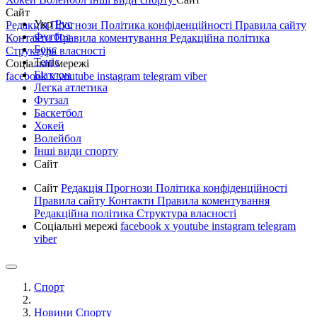
Сайт
Укр
Рус
Редакція
Прогнози
Політика конфіденційності
Правила сайту
Футбол
Контакти
Правила коментування
Редакційна політика
Бокс
Структура власності
Теніс
Соціальні мережі
Біатлон
facebook
x
youtube
instagram
telegram
viber
Легка атлетика
Футзал
Баскетбол
Хокей
Волейбол
Інші види спорту
Сайт
Сайт
Редакція
Прогнози
Політика конфіденційності
Правила сайту
Контакти
Правила коментування
Редакційна політика
Структура власності
Соціальні мережі
facebook
x
youtube
instagram
telegram
viber
Спорт
Новини Спорту