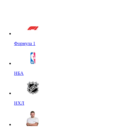
Формула 1
НБА
НХЛ