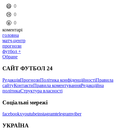
️😄
0
️😢
0
️🤬
0
коментарі
головна
матч-центр
прогнози
футбол +
Обране
САЙТ ФУТБОЛ 24
Редакція
Прогнози
Політика конфіденційності
Правила
сайту
Контакти
Правила коментування
Редакційна
політика
Структура власності
Соціальні мережі
facebook
x
youtube
instagram
telegram
viber
УКРАЇНА