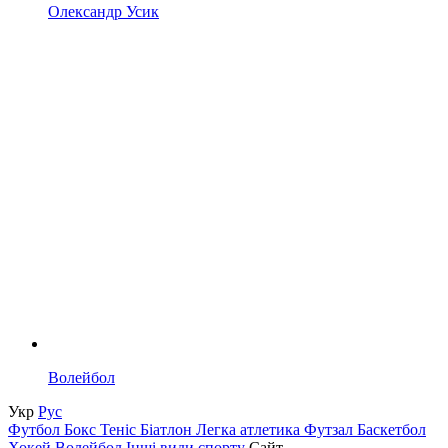
Олександр Усик
Волейбол
Укр
Рус
Футбол
Бокс
Теніс
Біатлон
Легка атлетика
Футзал
Баскетбол
Хокей
Волейбол
Інші види спорту
Сайт