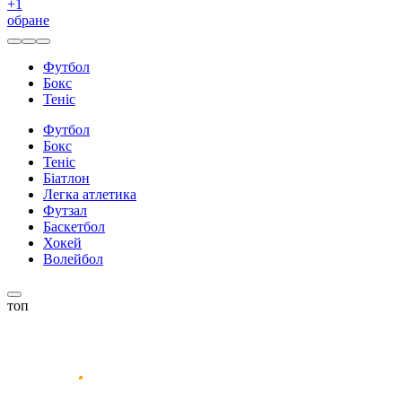
+
1
обране
Футбол
Бокс
Теніс
Футбол
Бокс
Теніс
Біатлон
Легка атлетика
Футзал
Баскетбол
Хокей
Волейбол
топ