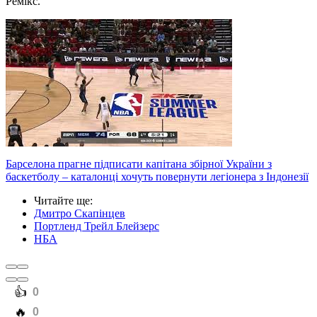
Ремікс.
Барселона прагне підписати капітана збірної України з
баскетболу – каталонці хочуть повернути легіонера з Індонезії
Читайте ще
:
Дмитро Скапінцев
Портленд Трейл Блейзерс
НБА
️👍
0
️🔥
0