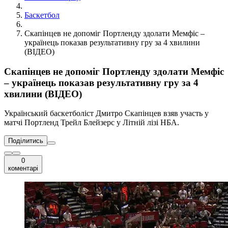
Баскетбол
Скапінцев не допоміг Портленду здолати Мемфіс –
українець показав результативну гру за 4 хвилини
(ВІДЕО)
Скапінцев не допоміг Портленду здолати Мемфіс
– українець показав результативну гру за 4
хвилини (ВІДЕО)
Український баскетболіст Дмитро Скапінцев взяв участь у
матчі Портленд Трейл Блейзерс у Літній лізі НБА.
Поділитись
0
коментарі