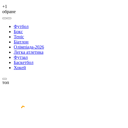
+
1
обране
Футбол
Бокс
Теніс
Біатлон
Олімпіада-2026
Легка атлетика
Футзал
Баскетбол
Хокей
топ