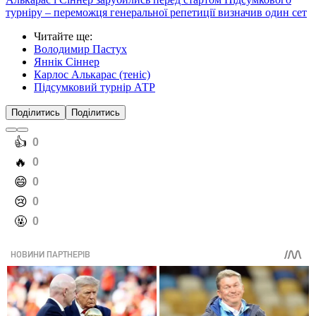
турніру – переможця генеральної репетиції визначив один сет
Читайте ще
:
Володимир Пастух
Яннік Сіннер
Карлос Алькарас (теніс)
Підсумковий турнір АТР
Поділитись
Поділитись
️👍
0
️🔥
0
️😄
0
️😢
0
️🤬
0