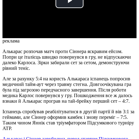
Play
Video
реклама
Алькарас розпочав матч проти Сіннера яскравим ейсом.
Попри це італієць швидко повернувся в гру, не відпускаючи
далеко Карлоса. Зірки забирали сет за сетом, демонструючи
рівний теніс.
Але за рахунку 5:4 на користь Алькараса іспанець попросив
медичний тайм-аут через травму стегна. Довгоочікувана гра
була під загрозою передчасного завершення. Після роботи
медика Карлос повернувся у гру. Пошкодження все ж далось
взнаки й Алькарас програв на тай-брейку перший сет – 4:7.
Іспанець спробував реабілітуватися в другій партії й вів 3:1 за
геймами, але Сіннер оформив камбек і знову переміг – 7:5.
Таким чином Яннік став тріумфатором Підсумкового турніру
ATP.
Алькарас і Сіннер зарубились перед стартом Підсумкового