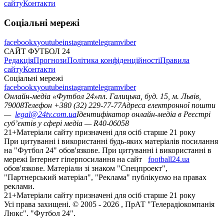
сайту
Контакти
Соціальні мережі
facebook
x
youtube
instagram
telegram
viber
САЙТ ФУТБОЛ 24
Редакція
Прогнози
Політика конфіденційності
Правила
сайту
Контакти
Соціальні мережі
facebook
x
youtube
instagram
telegram
viber
Онлайн-медіа «Футбол 24»
пл. Галицька, буд. 15, м. Львів,
79008
Телефон +380 (32) 229-77-77
Адреса електронної пошти
—
legal@24tv.com.ua
Ідентифікатор онлайн-медіа в Реєстрі
суб’єктів у сфері медіа — R40-06058
21+
Матеріали сайту призначені для осіб старше 21 року
При цитуванні і використанні будь-яких матеріалів посилання
на "Футбол 24" обов'язкове. При цитуванні і використанні в
мережі Інтернет гіперпосилання на сайт
football24.ua
обов'язкове. Матеріали зі знаком "Спецпроект",
"Партнерський матеріал", "Реклама" публікуємо на правах
реклами.
21+
Матеріали сайту призначені для осіб старше 21 року
Усi права захищенi. © 2005 -
2026
, ПрАТ "Телерадіокомпанія
Люкс". "Футбол 24".