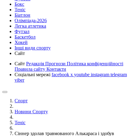
Бокс
Теніс
Біатлон
Олімпіада-2026
Легка атлетика
Футзал
Баскетбол
Хокей
Інші види спорту
Сайт
Сайт
Редакція
Прогнози
Політика конфіденційності
Правила сайту
Контакти
Соціальні мережі
facebook
x
youtube
instagram
telegram
viber
Спорт
Новини Спорту
Теніс
Сіннер здолав травмованого Алькараса і здобув