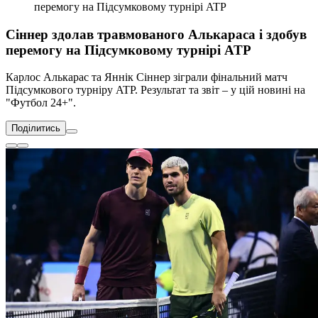
перемогу на Підсумковому турнірі ATP
Сіннер здолав травмованого Алькараса і здобув
перемогу на Підсумковому турнірі ATP
Карлос Алькарас та Яннік Сіннер зіграли фінальний матч
Підсумкового турніру ATP. Результат та звіт – у цій новині на
"Футбол 24+".
Поділитись