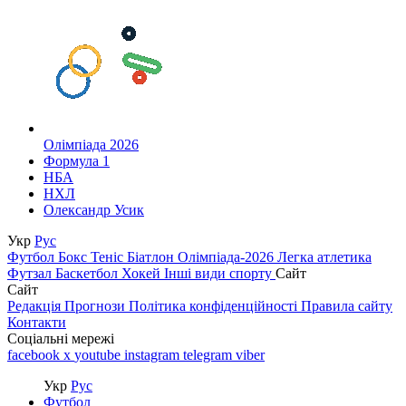
Олімпіада 2026
Формула 1
НБА
НХЛ
Олександр Усик
Укр
Рус
Футбол
Бокс
Теніс
Біатлон
Олімпіада-2026
Легка атлетика
Футзал
Баскетбол
Хокей
Інші види спорту
Сайт
Сайт
Редакція
Прогнози
Політика конфіденційності
Правила сайту
Контакти
Соціальні мережі
facebook
x
youtube
instagram
telegram
viber
Укр
Рус
Футбол