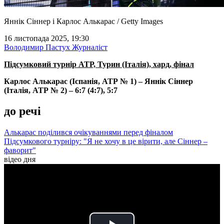
Яннік Сіннер і Карлос Алькарас / Getty Images
16 листопада 2025, 19:30
Володимир Пастух
Журналіст
Підсумковий турнір АТР, Турин (Італія), хард, фінал
Карлос Алькарас (Іспанія, АТР № 1) – Яннік Сіннер
(Італія, АТР № 2) – 6:7 (4:7), 5:7
до речі
Алькарас поділився очікуваннями перед фіналом
Підсумкового турніру: "Я не хочу в це вірити, але Сіннер –
фаворит"
відео дня