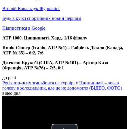
Віталій Ковальчук
Журналіст
Будь в курсі спортивних новин першим
Підписатися в Google
ATP 1000. Цинциннаті. Хард. 1/16 фіналу
Яннік Сіннер (Італія, АТР №1) – Габріель Діалло (Канада,
АТР № 35) – 6:2, 7:6
Джексон Бруксбі (США, АТР №101) – Артюр Казо
(Франція, АТР №76) –
7:5, 6:1
до речі
Росіянин-псих зганьбився на турнірі у Цинциннаті – ховав
голову в холодильник, але це не допомогло (ВІДЕО, ФОТО)
відео дня