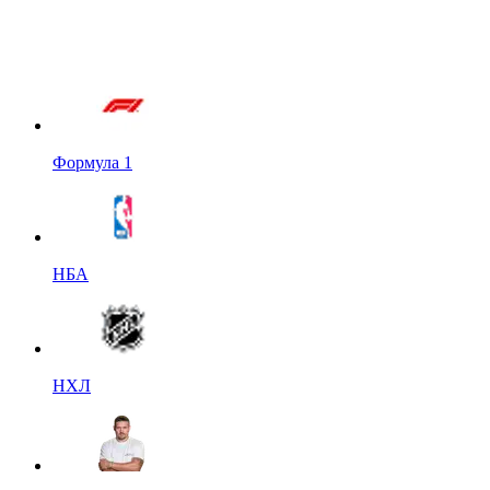
Формула 1
НБА
НХЛ