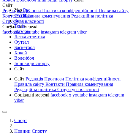
Сайт
Укр
Рус
Редакція
Прогнози
Політика конфіденційності
Правила сайту
Футбол
Контакти
Правила коментування
Редакційна політика
Бокс
Структура власності
Теніс
Соціальні мережі
Біатлон
facebook
x
youtube
instagram
telegram
viber
Легка атлетика
Футзал
Баскетбол
Хокей
Волейбол
Інші види спорту
Сайт
Сайт
Редакція
Прогнози
Політика конфіденційності
Правила сайту
Контакти
Правила коментування
Редакційна політика
Структура власності
Соціальні мережі
facebook
x
youtube
instagram
telegram
viber
Спорт
Новини Спорту