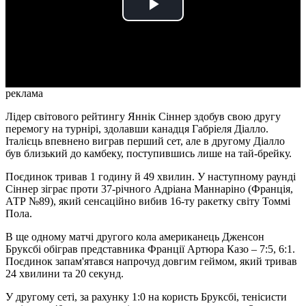
Play
Video
реклама
Лідер світового рейтингу Яннік Сіннер здобув свою другу
перемогу на турнірі, здолавши канадця Габріеля Діалло.
Італієць впевнено виграв перший сет, але в другому Діалло
був близький до камбеку, поступившись лише на тай-брейку.
Поєдинок тривав 1 годину й 49 хвилин. У наступному раунді
Сіннер зіграє проти 37-річного Адріана Маннаріно (Франція,
АТР №89), який сенсаційно вибив 16-ту ракетку світу Томмі
Пола.
В ще одному матчі другого кола американець Дженсон
Бруксбі обіграв представника Франції Артюра Казо – 7:5, 6:1.
Поєдинок запам'ятався напрочуд довгим геймом, який тривав
24 хвилини та 20 секунд.
У другому сеті, за рахунку 1:0 на користь Бруксбі, тенісисти