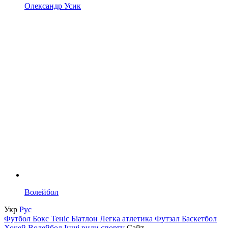
Олександр Усик
Волейбол
Укр
Рус
Футбол
Бокс
Теніс
Біатлон
Легка атлетика
Футзал
Баскетбол
Хокей
Волейбол
Інші види спорту
Сайт