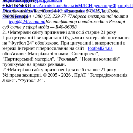
політика
Україна
ЧЕМПІОНАТИ
Перша ліга
Структура власності
Друга ліга
Німеччина
ЄВРОКУБКИ
Іспанія
Англія
Італія
Бельгія
МЛС
Нідерланди
Франція
П
Ліга чемпіонів
Онлайн-медіа «Футбол 24»
Ліга Європи
Юнацька ліга УЄФА
пл. Галицька, буд. 15, м. Львів,
Ліга
конференцій
79008
Телефон +380 (32) 229-77-77
Адреса електронної пошти
—
legal@24tv.com.ua
Ідентифікатор онлайн-медіа в Реєстрі
суб’єктів у сфері медіа — R40-06058
21+
Матеріали сайту призначені для осіб старше 21 року
При цитуванні і використанні будь-яких матеріалів посилання
на "Футбол 24" обов'язкове. При цитуванні і використанні в
мережі Інтернет гіперпосилання на сайт
football24.ua
обов'язкове. Матеріали зі знаком "Спецпроект",
"Партнерський матеріал", "Реклама", "Новини компаній"
публікуємо на правах реклами.
21+
Матеріали сайту призначені для осіб старше 21 року
Усi права захищенi. © 2005 -
2026
, ПрАТ "Телерадіокомпанія
Люкс". "Футбол 24".