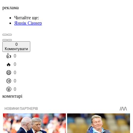
реклама
Читайте ще
:
Яннік Сіннер
0
Коментувати
️👍
0
️🔥
0
️😄
0
️😢
0
️🤬
0
коментарі