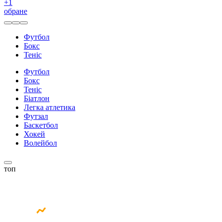
+
1
обране
Футбол
Бокс
Теніс
Футбол
Бокс
Теніс
Біатлон
Легка атлетика
Футзал
Баскетбол
Хокей
Волейбол
топ