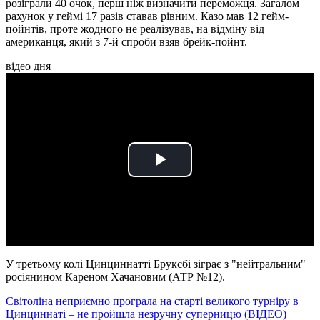
розіграли 40 очок, перш ніж визначити переможця. Загалом
рахунок у геймі 17 разів ставав рівним. Казо мав 12 гейм-
пойнтів, проте жодного не реалізував, на відміну від
американця, який з 7-й спроби взяв брейк-пойнт.
відео дня
Play
Video
У третьому колі Цинциннатті Бруксбі зіграє з "нейтральним"
росіянином Кареном Хачановим (АТР №12).
Світоліна неприємно програла на старті великого турніру в
Цинциннаті – не пройшла незручну суперницю (ВІДЕО)