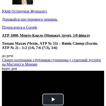
Юрій Остроумов
Журналіст
Дізнавайся про перемоги першим.
Підписатися в Google
АТР 1000, Монте-Карло (Монако), ґрунт, 1/8 фіналу
Томаш Махач (Чехія, АТР № 53) – Яннік Сіннер (Італія,
АТР № 2) – 1:2 (1:6, 7:6 (7:3), 3:6)
до речі
Сіннер розтрощив з бубликом суперника у стартовій зустрічі
на Мастерсі в Монако
відео дня
Play