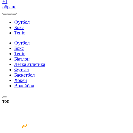
+
1
обране
Футбол
Бокс
Теніс
Футбол
Бокс
Теніс
Біатлон
Легка атлетика
Футзал
Баскетбол
Хокей
Волейбол
топ