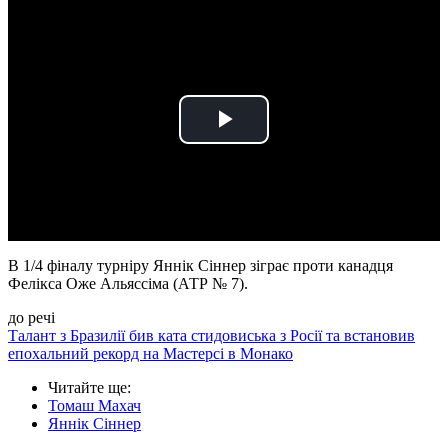
Play
Video
В 1/4 фіналу турніру Яннік Сіннер зіграє проти канадця
Фелікса Оже Альяссіма (АТР № 7).
до речі
Талант з Бразилії бив ката стидовиська з Росії та встановив
епохальний рекорд на Мастерсі в Монако
Читайте ще
:
Томаш Махач
Яннік Сіннер