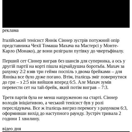
Video
реклама
Італійський тенісист Яннік Сіннер зустрів потужний опір
представника Чехії Томаша Махача на Мастерсі у Монте-
Карло (Монако), де вони розіграли путівку до чвертьфіналу.
Перший сет Сіннер виграв без шансів для суперника, а ось у
другій партії на корті пішла відчайдушна боротьба. Махач за
рахунку 2:2 взяв три гейми поспіль з двома брейками – для
Янніка все було дуже погано. Втім, італієць зміг повернутися
до гри – з 2:5 він вийшов вперед 6:5. Але Махач зумів
перевести сет на тай-брейк, який потім виграв – 7:3.
Третя партія була не менш напруженою на старті. Сіннер
володів ініціативою, а чеський тенісист був у ролі
переслідувача. Все ж італієць вигриз перемогу з рахунком 6:3,
оформивши вихід до наступного раунду. Зустріч тривала 2
години 1 хвилину.
відео дня