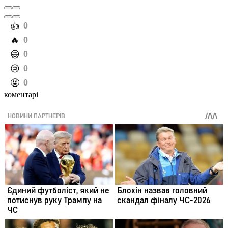
️👍
0
️🔥
0
️😄
0
️😢
0
️🤬
0
коментарі