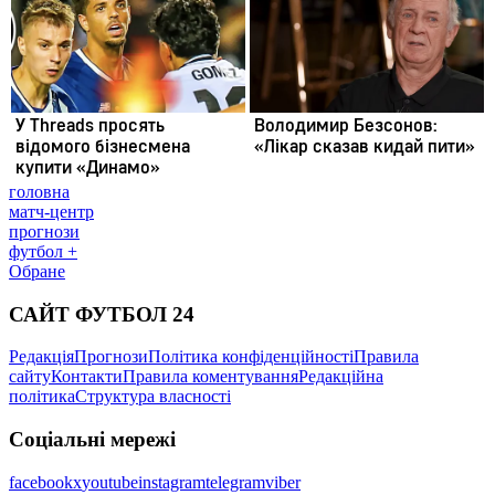
головна
матч-центр
прогнози
футбол +
Обране
САЙТ ФУТБОЛ 24
Редакція
Прогнози
Політика конфіденційності
Правила
сайту
Контакти
Правила коментування
Редакційна
політика
Структура власності
Соціальні мережі
facebook
x
youtube
instagram
telegram
viber