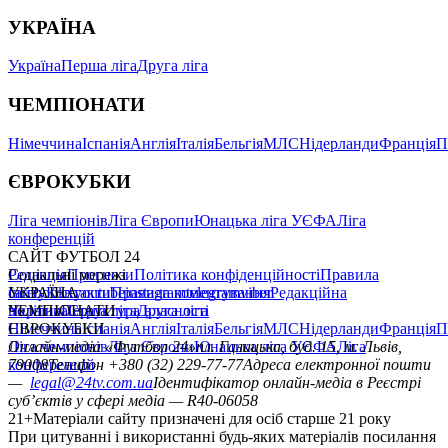
УКРАЇНА
Україна
Перша ліга
Друга ліга
ЧЕМПІОНАТИ
Німеччина
Іспанія
Англія
Італія
Бельгія
МЛС
Нідерланди
Франція
П
ЄВРОКУБКИ
Ліга чемпіонів
Ліга Європи
Юнацька ліга УЄФА
Ліга
конференцій
САЙТ ФУТБОЛ 24
Редакція
Соціальні мережі
Прогнози
Політика конфіденційності
Правила
сайту
facebook
УКРАЇНА
Контакти
x
youtube
Правила коментування
instagram
telegram
viber
Редакційна
політика
Україна
ЧЕМПІОНАТИ
Перша ліга
Структура власності
Друга ліга
Німеччина
ЄВРОКУБКИ
Іспанія
Англія
Італія
Бельгія
МЛС
Нідерланди
Франція
П
Ліга чемпіонів
Онлайн-медіа «Футбол 24»
Ліга Європи
Юнацька ліга УЄФА
пл. Галицька, буд. 15, м. Львів,
Ліга
конференцій
79008
Телефон +380 (32) 229-77-77
Адреса електронної пошти
—
legal@24tv.com.ua
Ідентифікатор онлайн-медіа в Реєстрі
суб’єктів у сфері медіа — R40-06058
21+
Матеріали сайту призначені для осіб старше 21 року
При цитуванні і використанні будь-яких матеріалів посилання