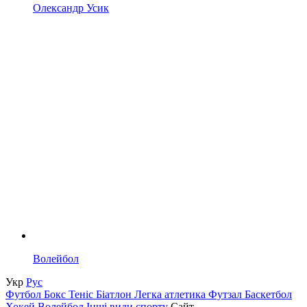
Олександр Усик
Волейбол
Укр
Рус
Футбол
Бокс
Теніс
Біатлон
Легка атлетика
Футзал
Баскетбол
Хокей
Волейбол
Інші види спорту
Сайт