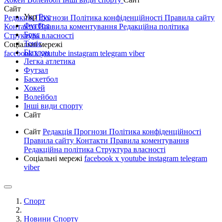
Сайт
Укр
Рус
Редакція
Прогнози
Політика конфіденційності
Правила сайту
Футбол
Контакти
Правила коментування
Редакційна політика
Бокс
Структура власності
Теніс
Соціальні мережі
Біатлон
facebook
x
youtube
instagram
telegram
viber
Легка атлетика
Футзал
Баскетбол
Хокей
Волейбол
Інші види спорту
Сайт
Сайт
Редакція
Прогнози
Політика конфіденційності
Правила сайту
Контакти
Правила коментування
Редакційна політика
Структура власності
Соціальні мережі
facebook
x
youtube
instagram
telegram
viber
Спорт
Новини Спорту