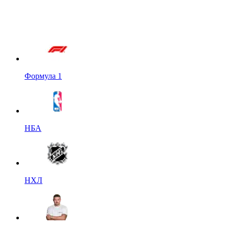
Формула 1
НБА
НХЛ