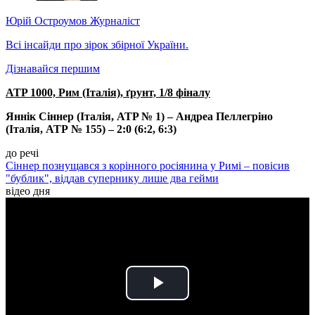
Юрій Остроумов
Журналіст
Всі інсайди про зірок збірної України.
Дізнавайся першим
ATP 1000, Рим (Італія), ґрунт, 1/8 фіналу
Яннік Сіннер (Італія, ATP № 1) – Андреа Пеллегріно
(Італія, АТР № 155) – 2:0 (6:2, 6:3)
до речі
Сіннер познущався з корінного росіянина у Римі – повісив
"бублик", віддав супернику лише два гейми
відео дня
Play