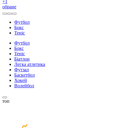
+
1
обране
Футбол
Бокс
Теніс
Футбол
Бокс
Теніс
Біатлон
Легка атлетика
Футзал
Баскетбол
Хокей
Волейбол
топ