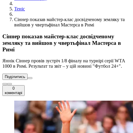
Теніс
Сіннер показав майстер-клас досвідченому земляку та
вийшов у чвертьфінал Мастерса в Римі
Сіннер показав майстер-клас досвідченому
земляку та вийшов у чвертьфінал Мастерса в
Римі
Яннік Сіннер провів зустріч 1/8 фіналу на турнірі серії WTA
1000 в Римі. Результат та звіт – у цій новині "Футбол 24+".
Поділитись
0
коментарі