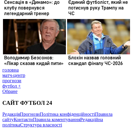
головна
матч-центр
прогнози
футбол +
Обране
САЙТ ФУТБОЛ 24
Редакція
Прогнози
Політика конфіденційності
Правила
сайту
Контакти
Правила коментування
Редакційна
політика
Структура власності