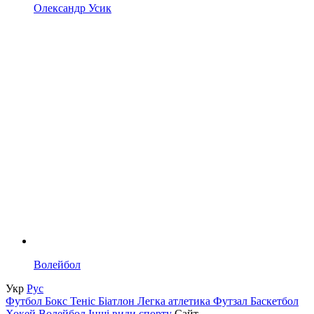
Олександр Усик
Волейбол
Укр
Рус
Футбол
Бокс
Теніс
Біатлон
Легка атлетика
Футзал
Баскетбол
Хокей
Волейбол
Інші види спорту
Сайт