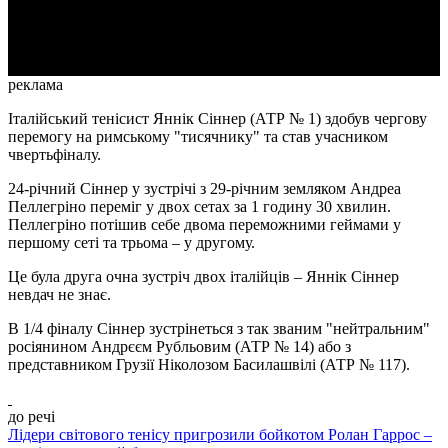
Video
реклама
Італійський тенісист Яннік Сіннер (АТР № 1) здобув чергову
перемогу на римському "тисячнику" та став учасником
чвертьфіналу.
24-річний Сіннер у зустрічі з 29-річним земляком Андреа
Пеллегріно переміг у двох сетах за 1 годину 30 хвилин.
Пеллегріно потішив себе двома переможними геймами у
першому сеті та трьома – у другому.
Це була друга очна зустріч двох італійців – Яннік Сіннер
невдач не знає.
В 1/4 фіналу Сіннер зустрінеться з так званим "нейтральним"
росіянином Андрєєм Рубльовим (АТР № 14) або з
представником Грузії Ніколозом Басилашвілі (АТР № 117).
до речі
Лідери світового тенісу пригрозили бойкотом Ролан Гаррос –