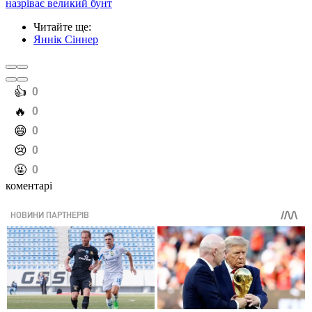
назріває великий бунт
Читайте ще
:
Яннік Сіннер
️👍
0
️🔥
0
️😄
0
️😢
0
️🤬
0
коментарі