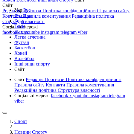
Сайт
Укр
Рус
Редакція
Прогнози
Політика конфіденційності
Правила сайту
Футбол
Контакти
Правила коментування
Редакційна політика
Бокс
Структура власності
Теніс
Соціальні мережі
Біатлон
facebook
x
youtube
instagram
telegram
viber
Легка атлетика
Футзал
Баскетбол
Хокей
Волейбол
Інші види спорту
Сайт
Сайт
Редакція
Прогнози
Політика конфіденційності
Правила сайту
Контакти
Правила коментування
Редакційна політика
Структура власності
Соціальні мережі
facebook
x
youtube
instagram
telegram
viber
Спорт
Новини Спорту