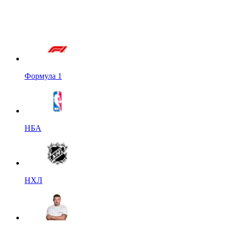
Формула 1
НБА
НХЛ