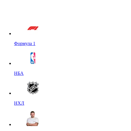
Формула 1
НБА
НХЛ