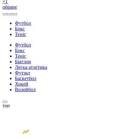
+
1
обране
Футбол
Бокс
Теніс
Футбол
Бокс
Теніс
Біатлон
Легка атлетика
Футзал
Баскетбол
Хокей
Волейбол
топ