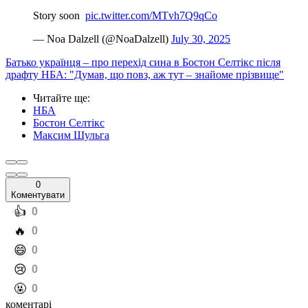
Story soon ️
pic.twitter.com/MTvh7Q9qCo
— Noa Dalzell (@NoaDalzell)
July 30, 2025
Батько українця – про перехід сина в Бостон Селтікс після
драфту НБА: "Думав, що повз, аж тут – знайоме прізвище"
Читайте ще
:
НБА
Бостон Селтікс
Максим Шульга
0
Коментувати
️👍
0
️🔥
0
️😄
0
️😢
0
️🤬
0
коментарі