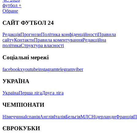
футбол +
Обране
САЙТ ФУТБОЛ 24
Редакція
Прогнози
Політика конфіденційності
Правила
сайту
Контакти
Правила коментування
Редакційна
політика
Структура власності
Соціальні мережі
facebook
x
youtube
instagram
telegram
viber
УКРАЇНА
Україна
Перша ліга
Друга ліга
ЧЕМПІОНАТИ
Німеччина
Іспанія
Англія
Італія
Бельгія
МЛС
Нідерланди
Франція
П
ЄВРОКУБКИ