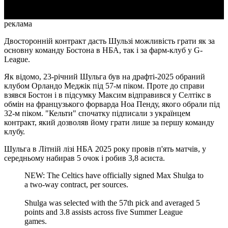
реклама
Двосторонній контракт дасть Шульзі можливість грати як за
основну команду Бостона в НБА, так і за фарм-клуб у G-
League.
Як відомо, 23-річний Шульга був на драфті-2025 обраний
клубом Орландо Меджік під 57-м піком. Проте до справи
взявся Бостон і в підсумку Максим відправився у Селтікс в
обмін на французького форварда Ноа Пенду, якого обрали під
32-м піком. "Кельти" спочатку підписали з українцем
контракт, який дозволяв йому грати лише за першу команду
клубу.
Шульга в Літній лізі НБА 2025 року провів п'ять матчів, у
середньому набирав 5 очок і робив 3,8 асиста.
NEW: The Celtics have officially signed Max Shulga to
a two-way contract, per sources.
Shulga was selected with the 57th pick and averaged 5
points and 3.8 assists across five Summer League
games.