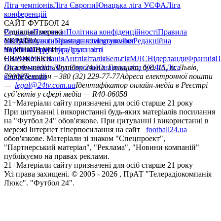
Ліга чемпіонів
Ліга Європи
Юнацька ліга УЄФА
Ліга
конференцій
САЙТ ФУТБОЛ 24
Редакція
Соціальні мережі
Прогнози
Політика конфіденційності
Правила
сайту
facebook
УКРАЇНА
Контакти
x
youtube
Правила коментування
instagram
telegram
viber
Редакційна
політика
Україна
ЧЕМПІОНАТИ
Перша ліга
Структура власності
Друга ліга
Німеччина
ЄВРОКУБКИ
Іспанія
Англія
Італія
Бельгія
МЛС
Нідерланди
Франція
П
Ліга чемпіонів
Онлайн-медіа «Футбол 24»
Ліга Європи
Юнацька ліга УЄФА
пл. Галицька, буд. 15, м. Львів,
Ліга
конференцій
79008
Телефон +380 (32) 229-77-77
Адреса електронної пошти
—
legal@24tv.com.ua
Ідентифікатор онлайн-медіа в Реєстрі
суб’єктів у сфері медіа — R40-06058
21+
Матеріали сайту призначені для осіб старше 21 року
При цитуванні і використанні будь-яких матеріалів посилання
на "Футбол 24" обов'язкове. При цитуванні і використанні в
мережі Інтернет гіперпосилання на сайт
football24.ua
обов'язкове. Матеріали зі знаком "Спецпроект",
"Партнерський матеріал", "Реклама", "Новини компаній"
публікуємо на правах реклами.
21+
Матеріали сайту призначені для осіб старше 21 року
Усi права захищенi. © 2005 -
2026
, ПрАТ "Телерадіокомпанія
Люкс". "Футбол 24".