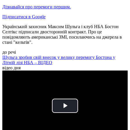
Дізнавайся про перемоги першим.
Підписатися в Google
Український захисник Максим Шульга і клуб НБА Бостон
Селтікс підписали двосторонній контракт. Про це
повідомляють американські ЗМІ, посилаючись на джерела в
стані "кельтів".
до речі
Шульга зробив свій внесок у велику перемогу Бостона у
Літній лізі НБА – ВІДЕО
відео дня
Play
Video