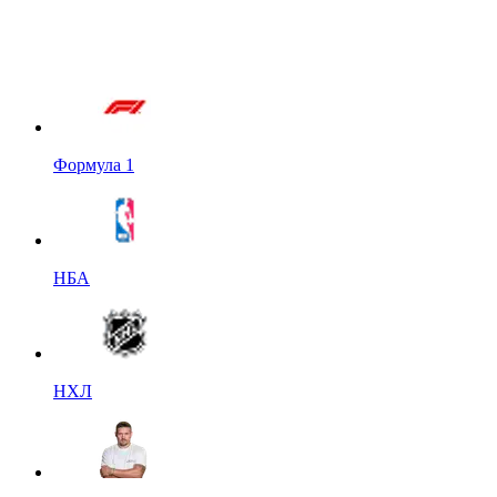
Формула 1
НБА
НХЛ