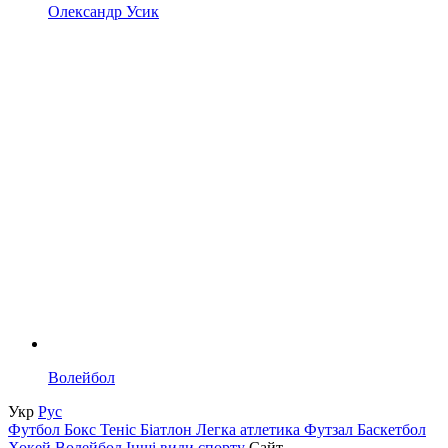
Олександр Усик
Волейбол
Укр
Рус
Футбол
Бокс
Теніс
Біатлон
Легка атлетика
Футзал
Баскетбол
Хокей
Волейбол
Інші види спорту
Сайт