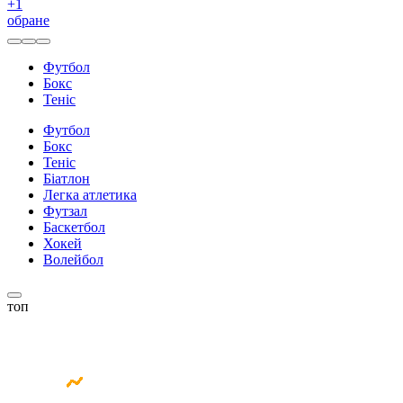
+
1
обране
Футбол
Бокс
Теніс
Футбол
Бокс
Теніс
Біатлон
Легка атлетика
Футзал
Баскетбол
Хокей
Волейбол
топ