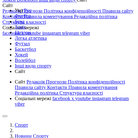
Сайт
Укр
Рус
Редакція
Прогнози
Політика конфіденційності
Правила сайту
Футбол
Контакти
Правила коментування
Редакційна політика
Бокс
Структура власності
Теніс
Соціальні мережі
Біатлон
facebook
x
youtube
instagram
telegram
viber
Легка атлетика
Футзал
Баскетбол
Хокей
Волейбол
Інші види спорту
Сайт
Сайт
Редакція
Прогнози
Політика конфіденційності
Правила сайту
Контакти
Правила коментування
Редакційна політика
Структура власності
Соціальні мережі
facebook
x
youtube
instagram
telegram
viber
Спорт
Новини Спорту