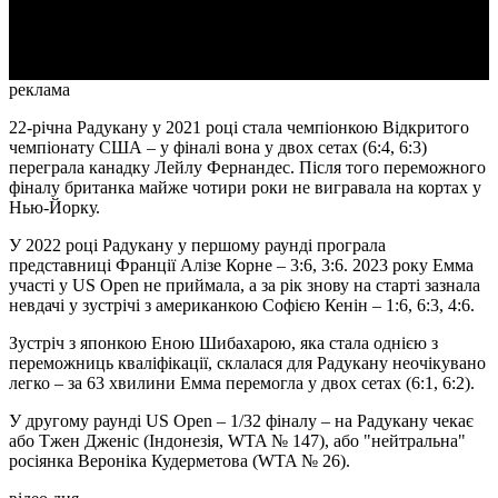
Video
реклама
22-річна Радукану у 2021 році стала чемпіонкою Відкритого
чемпіонату США – у фіналі вона у двох сетах (6:4, 6:3)
переграла канадку Лейлу Фернандес. Після того переможного
фіналу британка майже чотири роки не вигравала на кортах у
Нью-Йорку.
У 2022 році Радукану у першому раунді програла
представниці Франції Алізе Корне – 3:6, 3:6. 2023 року Емма
участі у US Open не приймала, а за рік знову на старті зазнала
невдачі у зустрічі з американкою Софією Кенін – 1:6, 6:3, 4:6.
Зустріч з японкою Еною Шибахарою, яка стала однією з
переможниць кваліфікації, склалася для Радукану неочікувано
легко – за 63 хвилини Емма перемогла у двох сетах (6:1, 6:2).
У другому раунді US Open – 1/32 фіналу – на Радукану чекає
або Тжен Дженіс (Індонезія, WTA № 147), або "нейтральна"
росіянка Вероніка Кудерметова (WTA № 26).