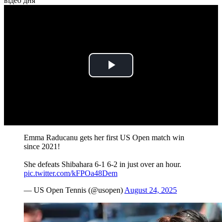
відео дня
Play
Video
Emma Raducanu gets her first US Open match win
since 2021!
She defeats Shibahara 6-1 6-2 in just over an hour.
pic.twitter.com/kFPOa48Dem
— US Open Tennis (@usopen)
August 24, 2025