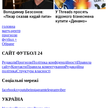
головна
матч-центр
прогнози
футбол +
Обране
САЙТ ФУТБОЛ 24
Редакція
Прогнози
Політика конфіденційності
Правила
сайту
Контакти
Правила коментування
Редакційна
політика
Структура власності
Соціальні мережі
facebook
x
youtube
instagram
telegram
viber
УКРАЇНА