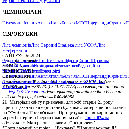
Україна
Перша ліга
Друга ліга
ЧЕМПІОНАТИ
Німеччина
Іспанія
Англія
Італія
Бельгія
МЛС
Нідерланди
Франція
П
ЄВРОКУБКИ
Ліга чемпіонів
Ліга Європи
Юнацька ліга УЄФА
Ліга
конференцій
САЙТ ФУТБОЛ 24
Редакція
Соціальні мережі
Прогнози
Політика конфіденційності
Правила
сайту
facebook
УКРАЇНА
Контакти
x
youtube
Правила коментування
instagram
telegram
viber
Редакційна
політика
Україна
ЧЕМПІОНАТИ
Перша ліга
Структура власності
Друга ліга
Німеччина
ЄВРОКУБКИ
Іспанія
Англія
Італія
Бельгія
МЛС
Нідерланди
Франція
П
Ліга чемпіонів
Онлайн-медіа «Футбол 24»
Ліга Європи
Юнацька ліга УЄФА
пл. Галицька, буд. 15, м. Львів,
Ліга
конференцій
79008
Телефон +380 (32) 229-77-77
Адреса електронної пошти
—
legal@24tv.com.ua
Ідентифікатор онлайн-медіа в Реєстрі
суб’єктів у сфері медіа — R40-06058
21+
Матеріали сайту призначені для осіб старше 21 року
При цитуванні і використанні будь-яких матеріалів посилання
на "Футбол 24" обов'язкове. При цитуванні і використанні в
мережі Інтернет гіперпосилання на сайт
football24.ua
обов'язкове. Матеріали зі знаком "Спецпроект",
"Партнерський матеріал", "Реклама", "Новини компаній"