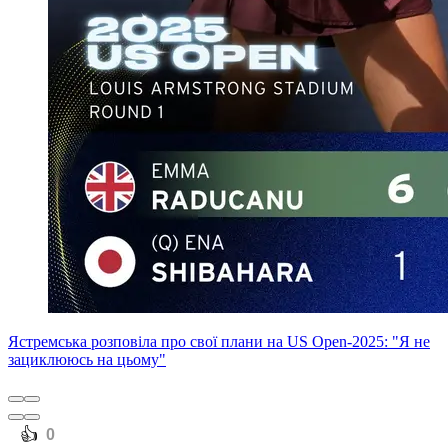
Ястремська розповіла про свої плани на US Open-2025: "Я не
зациклююсь на цьому"
️👍
0