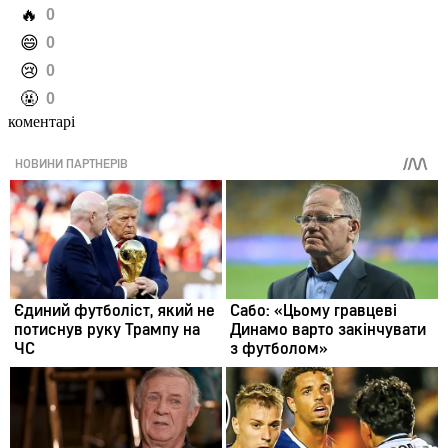
️🔥
0
️😄
0
️😢
0
️🤬
0
коментарі