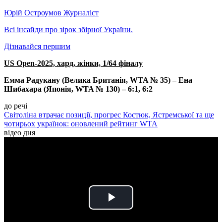
Юрій Остроумов
Журналіст
Всі інсайди про зірок збірної України.
Дізнавайся першим
US Open-2025, хард, жінки, 1/64 фіналу
Емма Радукану (Велика Британія, WTA № 35) – Ена
Шибахара (Японія, WTA № 130) – 6:1, 6:2
до речі
Світоліна втрачає позиції, прогрес Костюк, Ястремської та ще
чотирьох українок: оновлений рейтинг WTA
відео дня
Play