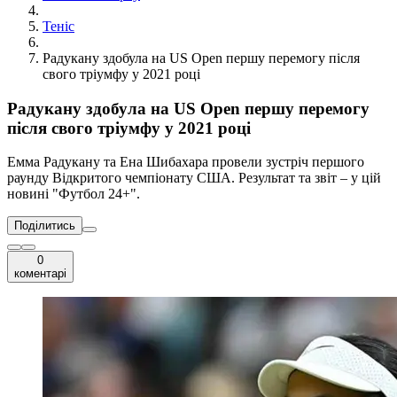
Теніс
Радукану здобула на US Open першу перемогу після
свого тріумфу у 2021 році
Радукану здобула на US Open першу перемогу
після свого тріумфу у 2021 році
Емма Радукану та Ена Шибахара провели зустріч першого
раунду Відкритого чемпіонату США. Результат та звіт – у цій
новині "Футбол 24+".
Поділитись
0
коментарі