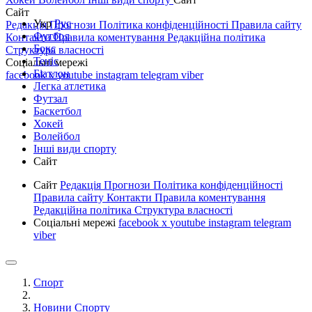
Сайт
Укр
Рус
Редакція
Прогнози
Політика конфіденційності
Правила сайту
Футбол
Контакти
Правила коментування
Редакційна політика
Бокс
Структура власності
Теніс
Соціальні мережі
Біатлон
facebook
x
youtube
instagram
telegram
viber
Легка атлетика
Футзал
Баскетбол
Хокей
Волейбол
Інші види спорту
Сайт
Сайт
Редакція
Прогнози
Політика конфіденційності
Правила сайту
Контакти
Правила коментування
Редакційна політика
Структура власності
Соціальні мережі
facebook
x
youtube
instagram
telegram
viber
Спорт
Новини Спорту