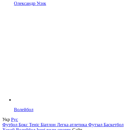
Олександр Усик
Волейбол
Укр
Рус
Футбол
Бокс
Теніс
Біатлон
Легка атлетика
Футзал
Баскетбол
Хокей
Волейбол
Інші види спорту
Сайт