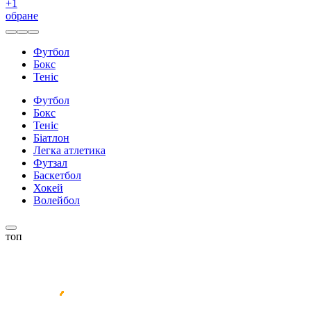
+
1
обране
Футбол
Бокс
Теніс
Футбол
Бокс
Теніс
Біатлон
Легка атлетика
Футзал
Баскетбол
Хокей
Волейбол
топ