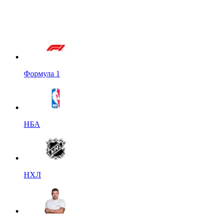
Формула 1
НБА
НХЛ