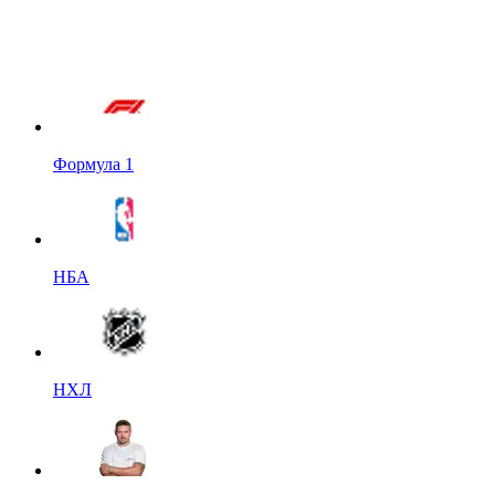
Формула 1
НБА
НХЛ