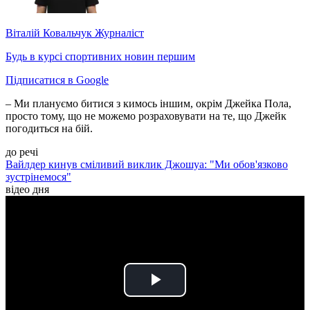
Віталій Ковальчук
Журналіст
Будь в курсі спортивних новин першим
Підписатися в Google
– Ми плануємо битися з кимось іншим, окрім Джейка Пола,
просто тому, що не можемо розраховувати на те, що Джейк
погодиться на бій.
до речі
Вайлдер кинув сміливий виклик Джошуа: "Ми обов'язково
зустрінемося"
відео дня
Play