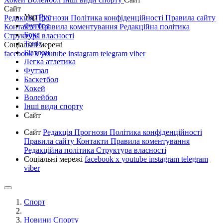
Сайт
Укр
Рус
Редакція
Прогнози
Політика конфіденційності
Правила сайту
Футбол
Контакти
Правила коментування
Редакційна політика
Бокс
Структура власності
Теніс
Соціальні мережі
Біатлон
facebook
x
youtube
instagram
telegram
viber
Легка атлетика
Футзал
Баскетбол
Хокей
Волейбол
Інші види спорту
Сайт
Сайт
Редакція
Прогнози
Політика конфіденційності
Правила сайту
Контакти
Правила коментування
Редакційна політика
Структура власності
Соціальні мережі
facebook
x
youtube
instagram
telegram
viber
Спорт
Новини Спорту