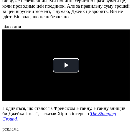
бій дуже небезпечний. Ми повинні серйозно враховувати це,
коли проводимо цей поєдинок. Але за правильну суму грошей
за цей вірусний момент, я думаю, Джейк це зробить. Він не
ідіот. Він знає, що це небезпечно.
відео дня
Play
Video
Подивіться, що сталося з Френсісом Нганну. Нганну знищив
би Джейка Пола", – сказав Хірн в інтерв'ю
The Stomping
Ground.
реклама