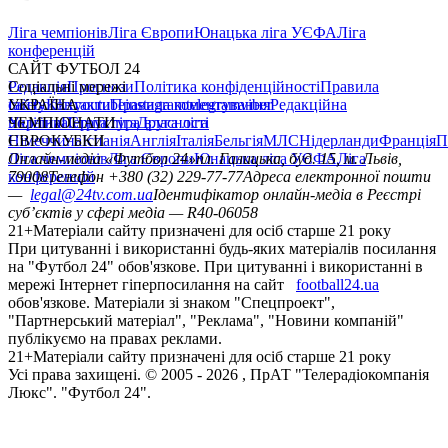
Ліга чемпіонів
Ліга Європи
Юнацька ліга УЄФА
Ліга
конференцій
САЙТ ФУТБОЛ 24
Редакція
Соціальні мережі
Прогнози
Політика конфіденційності
Правила
сайту
facebook
УКРАЇНА
Контакти
x
youtube
Правила коментування
instagram
telegram
viber
Редакційна
політика
Україна
ЧЕМПІОНАТИ
Перша ліга
Структура власності
Друга ліга
Німеччина
ЄВРОКУБКИ
Іспанія
Англія
Італія
Бельгія
МЛС
Нідерланди
Франція
П
Ліга чемпіонів
Онлайн-медіа «Футбол 24»
Ліга Європи
Юнацька ліга УЄФА
пл. Галицька, буд. 15, м. Львів,
Ліга
конференцій
79008
Телефон +380 (32) 229-77-77
Адреса електронної пошти
—
legal@24tv.com.ua
Ідентифікатор онлайн-медіа в Реєстрі
суб’єктів у сфері медіа — R40-06058
21+
Матеріали сайту призначені для осіб старше 21 року
При цитуванні і використанні будь-яких матеріалів посилання
на "Футбол 24" обов'язкове. При цитуванні і використанні в
мережі Інтернет гіперпосилання на сайт
football24.ua
обов'язкове. Матеріали зі знаком "Спецпроект",
"Партнерський матеріал", "Реклама", "Новини компаній"
публікуємо на правах реклами.
21+
Матеріали сайту призначені для осіб старше 21 року
Усi права захищенi. © 2005 -
2026
, ПрАТ "Телерадіокомпанія
Люкс". "Футбол 24".