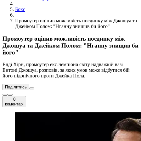
Бокс
Промоутер оцінив можливість поєдинку між Джошуа та
Джейком Полом: "Нганну знищив би його"
Промоутер оцінив можливість поєдинку між
Джошуа та Джейком Полом: "Нганну знищив би
його"
Едді Хірн, промоутер екс-чемпіона світу надважкій вазі
Ентоні Джошуа, розповів, за яких умов може відбутися бій
його підопічного проти Джейка Пола.
Поділитись
0
коментарі