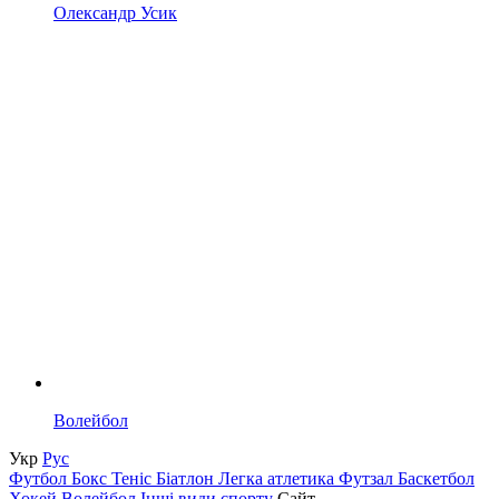
Олександр Усик
Волейбол
Укр
Рус
Футбол
Бокс
Теніс
Біатлон
Легка атлетика
Футзал
Баскетбол
Хокей
Волейбол
Інші види спорту
Сайт