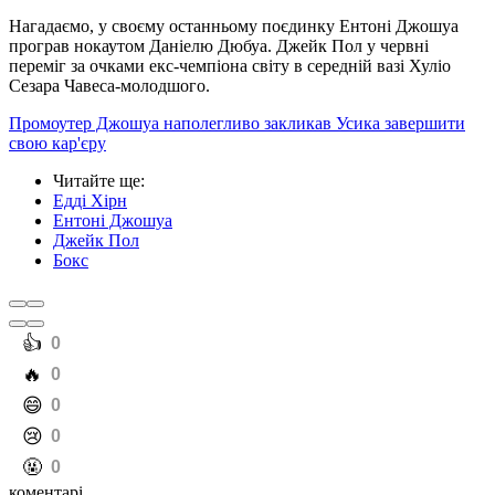
Нагадаємо, у своєму останньому поєдинку Ентоні Джошуа
програв нокаутом Даніелю Дюбуа. Джейк Пол у червні
переміг за очками екс-чемпіона світу в середній вазі Хуліо
Сезара Чавеса-молодшого.
Промоутер Джошуа наполегливо закликав Усика завершити
свою кар'єру
Читайте ще
:
Едді Хірн
Ентоні Джошуа
Джейк Пол
Бокс
️👍
0
️🔥
0
️😄
0
️😢
0
️🤬
0
коментарі