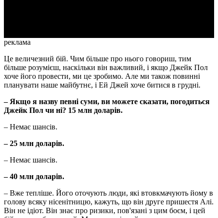
Video
реклама
Це величезний бій. Чим більше про нього говориш, тим
більше розумієш, наскільки він важливий, і якщо Джейк Пол
хоче його провести, ми це зробимо. Але ми також повинні
планувати наше майбутнє, і Ей Джей хоче битися в грудні.
– Якщо я назву певні суми, ви можете сказати, погодиться
Джейк Пол чи ні? 15 млн доларів.
– Немає шансів.
– 25 млн доларів.
– Немає шансів.
– 40 млн доларів.
– Вже тепліше. Його оточують люди, які втовкмачують йому в
голову всяку нісенітницю, кажуть, що він друге пришестя Алі.
Він не ідіот. Він знає про ризики, пов'язані з цим боєм, і цей