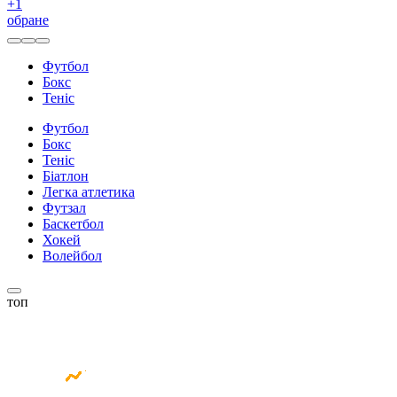
+
1
обране
Футбол
Бокс
Теніс
Футбол
Бокс
Теніс
Біатлон
Легка атлетика
Футзал
Баскетбол
Хокей
Волейбол
топ