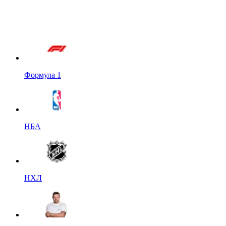
Формула 1
НБА
НХЛ