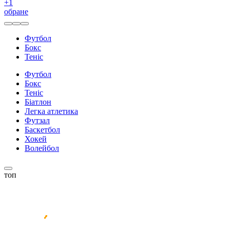
+
1
обране
Футбол
Бокс
Теніс
Футбол
Бокс
Теніс
Біатлон
Легка атлетика
Футзал
Баскетбол
Хокей
Волейбол
топ