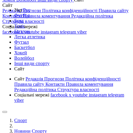
Сайт
Укр
Рус
Редакція
Прогнози
Політика конфіденційності
Правила сайту
Футбол
Контакти
Правила коментування
Редакційна політика
Бокс
Структура власності
Теніс
Соціальні мережі
Біатлон
facebook
x
youtube
instagram
telegram
viber
Легка атлетика
Футзал
Баскетбол
Хокей
Волейбол
Інші види спорту
Сайт
Сайт
Редакція
Прогнози
Політика конфіденційності
Правила сайту
Контакти
Правила коментування
Редакційна політика
Структура власності
Соціальні мережі
facebook
x
youtube
instagram
telegram
viber
Спорт
Новини Спорту