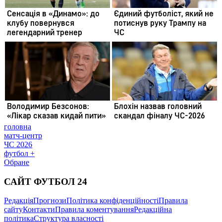
головна
матч-центр
ЧС 2026
футбол +
Обране
САЙТ ФУТБОЛ 24
Редакція
Прогнози
Політика конфіденційності
Правила
сайту
Контакти
Правила коментування
Редакційна
політика
Структура власності