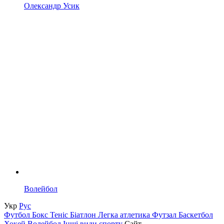
Олександр Усик
Волейбол
Укр
Рус
Футбол
Бокс
Теніс
Біатлон
Легка атлетика
Футзал
Баскетбол
Хокей
Волейбол
Інші види спорту
Сайт