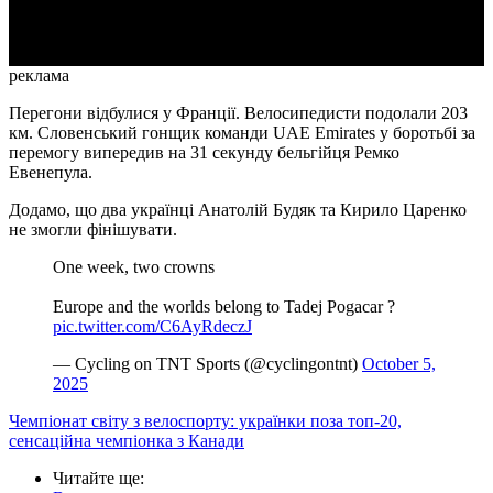
Video
реклама
Перегони відбулися у Франції. Велосипедисти подолали 203
км. Словенський гонщик команди UAE Emirates у боротьбі за
перемогу випередив на 31 секунду бельгійця Ремко
Евенепула.
Додамо, що два українці Анатолій Будяк та Кирило Царенко
не змогли фінішувати.
One week, two crowns
Europe and the worlds belong to Tadej Pogacar ?
pic.twitter.com/C6AyRdeczJ
— Cycling on TNT Sports (@cyclingontnt)
October 5,
2025
Чемпіонат світу з велоспорту: українки поза топ-20,
сенсаційна чемпіонка з Канади
Читайте ще
: