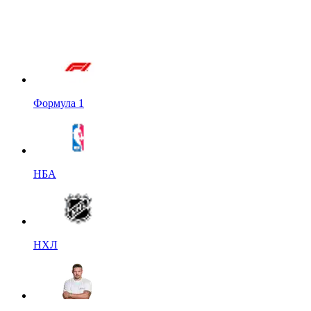
Формула 1
НБА
НХЛ