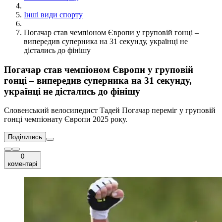
Інші види спорту
Погачар став чемпіоном Європи у груповій гонці –
випередив суперника на 31 секунду, українці не
дістались до фінішу
Погачар став чемпіоном Європи у груповій
гонці – випередив суперника на 31 секунду,
українці не дістались до фінішу
Словенський велосипедист Тадей Погачар переміг у груповій
гонці чемпіонату Європи 2025 року.
Поділитись
0
коментарі