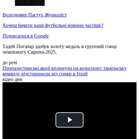
Володимир Пастух
Журналіст
Хочеш бачити наші футбольні новини частіше?
Підписатися в Google
Тадей Погачар здобув золоту медаль в груповій гонці
чемпіонату Європи-2025.
до речі
Пропалестинські акції вплинули на велоспорт: ізраїльську
команду відсторонили від гонки в Італії
відео дня
Play