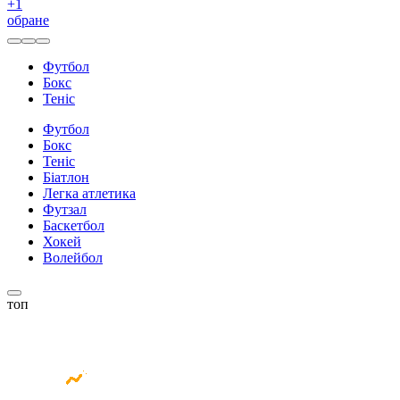
+
1
обране
Футбол
Бокс
Теніс
Футбол
Бокс
Теніс
Біатлон
Легка атлетика
Футзал
Баскетбол
Хокей
Волейбол
топ