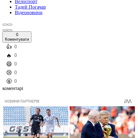
Велоспорт
Тадей Погачар
Відеоновини
0
Коментувати
️👍
0
️🔥
0
️😄
0
️😢
0
️🤬
0
коментарі