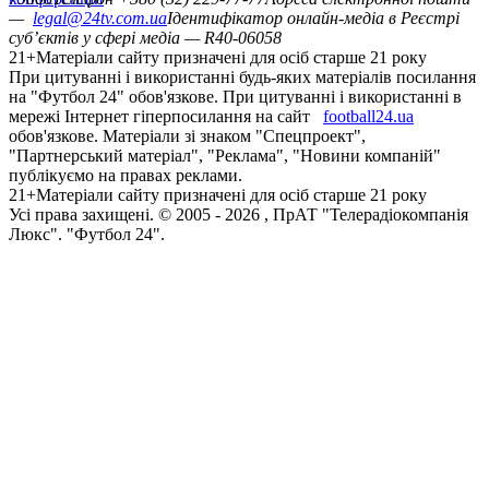
—
legal@24tv.com.ua
Ідентифікатор онлайн-медіа в Реєстрі
суб’єктів у сфері медіа — R40-06058
21+
Матеріали сайту призначені для осіб старше 21 року
При цитуванні і використанні будь-яких матеріалів посилання
на "Футбол 24" обов'язкове. При цитуванні і використанні в
мережі Інтернет гіперпосилання на сайт
football24.ua
обов'язкове. Матеріали зі знаком "Спецпроект",
"Партнерський матеріал", "Реклама", "Новини компаній"
публікуємо на правах реклами.
21+
Матеріали сайту призначені для осіб старше 21 року
Усi права захищенi. © 2005 -
2026
, ПрАТ "Телерадіокомпанія
Люкс". "Футбол 24".