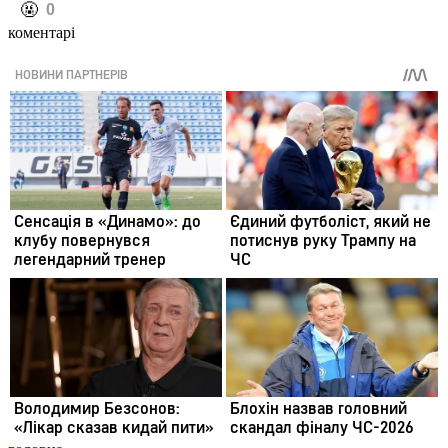
️🤬
0
коментарі