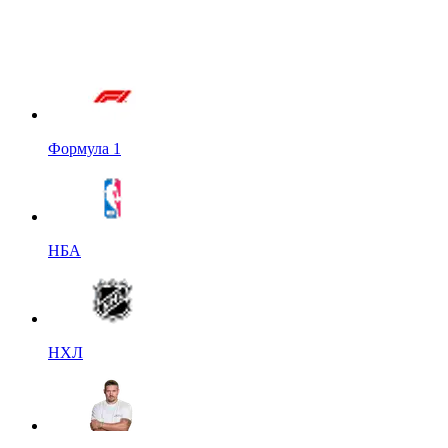
Формула 1
НБА
НХЛ