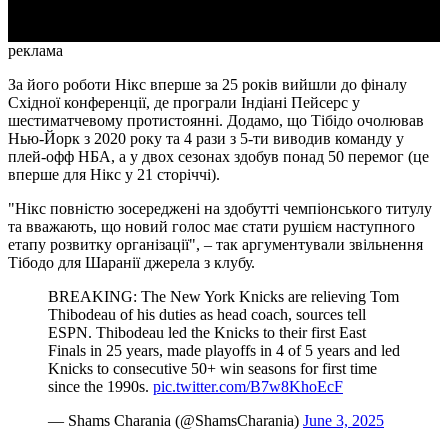
реклама
За його роботи Нікс вперше за 25 років вийшли до фіналу
Східної конференції, де програли Індіані Пейсерс у
шестиматчевому протистоянні. Додамо, що Тібідо очолював
Нью-Йорк з 2020 року та 4 рази з 5-ти виводив команду у
плей-офф НБА, а у двох сезонах здобув понад 50 перемог (це
вперше для Нікс у 21 сторіччі).
"Нікс повністю зосереджені на здобутті чемпіонського титулу
та вважають, що новий голос має стати рушієм наступного
етапу розвитку організації", – так аргументували звільнення
Тібодо для Шаранії джерела з клубу.
BREAKING: The New York Knicks are relieving Tom
Thibodeau of his duties as head coach, sources tell
ESPN. Thibodeau led the Knicks to their first East
Finals in 25 years, made playoffs in 4 of 5 years and led
Knicks to consecutive 50+ win seasons for first time
since the 1990s.
pic.twitter.com/B7w8KhoEcF
— Shams Charania (@ShamsCharania)
June 3, 2025