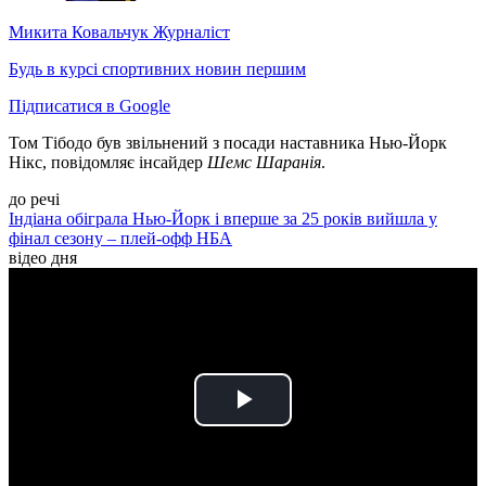
Микита Ковальчук
Журналіст
Будь в курсі спортивних новин першим
Підписатися в Google
Том Тібодо був звільнений з посади наставника Нью-Йорк
Нікс, повідомляє інсайдер
Шемс Шаранія
.
до речі
Індіана обіграла Нью-Йорк і вперше за 25 років вийшла у
фінал сезону – плей-офф НБА
відео дня
Play
Video