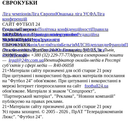
ЄВРОКУБКИ
Ліга чемпіонів
Ліга Європи
Юнацька ліга УЄФА
Ліга
конференцій
САЙТ ФУТБОЛ 24
Редакція
Соціальні мережі
Прогнози
Політика конфіденційності
Правила
сайту
facebook
УКРАЇНА
Контакти
x
youtube
Правила коментування
instagram
telegram
viber
Редакційна
політика
Україна
ЧЕМПІОНАТИ
Перша ліга
Структура власності
Друга ліга
Німеччина
ЄВРОКУБКИ
Іспанія
Англія
Італія
Бельгія
МЛС
Нідерланди
Франція
П
Ліга чемпіонів
Онлайн-медіа «Футбол 24»
Ліга Європи
Юнацька ліга УЄФА
пл. Галицька, буд. 15, м. Львів,
Ліга
конференцій
79008
Телефон +380 (32) 229-77-77
Адреса електронної пошти
—
legal@24tv.com.ua
Ідентифікатор онлайн-медіа в Реєстрі
суб’єктів у сфері медіа — R40-06058
21+
Матеріали сайту призначені для осіб старше 21 року
При цитуванні і використанні будь-яких матеріалів посилання
на "Футбол 24" обов'язкове. При цитуванні і використанні в
мережі Інтернет гіперпосилання на сайт
football24.ua
обов'язкове. Матеріали зі знаком "Спецпроект",
"Партнерський матеріал", "Реклама", "Новини компаній"
публікуємо на правах реклами.
21+
Матеріали сайту призначені для осіб старше 21 року
Усi права захищенi. © 2005 -
2026
, ПрАТ "Телерадіокомпанія
Люкс". "Футбол 24".