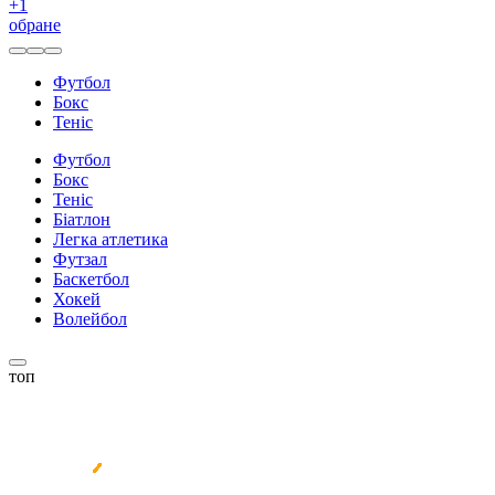
+
1
обране
Футбол
Бокс
Теніс
Футбол
Бокс
Теніс
Біатлон
Легка атлетика
Футзал
Баскетбол
Хокей
Волейбол
топ