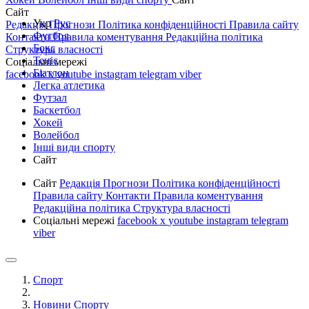
Сайт
Укр
Рус
Редакція
Прогнози
Політика конфіденційності
Правила сайту
Футбол
Контакти
Правила коментування
Редакційна політика
Бокс
Структура власності
Теніс
Соціальні мережі
Біатлон
facebook
x
youtube
instagram
telegram
viber
Легка атлетика
Футзал
Баскетбол
Хокей
Волейбол
Інші види спорту
Сайт
Сайт
Редакція
Прогнози
Політика конфіденційності
Правила сайту
Контакти
Правила коментування
Редакційна політика
Структура власності
Соціальні мережі
facebook
x
youtube
instagram
telegram
viber
Спорт
Новини Спорту