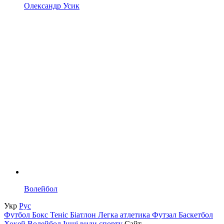
Олександр Усик
Волейбол
Укр
Рус
Футбол
Бокс
Теніс
Біатлон
Легка атлетика
Футзал
Баскетбол
Хокей
Волейбол
Інші види спорту
Сайт