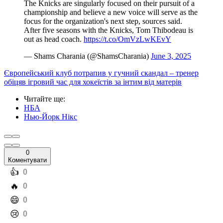
The Knicks are singularly focused on their pursuit of a
championship and believe a new voice will serve as the
focus for the organization's next step, sources said.
After five seasons with the Knicks, Tom Thibodeau is
out as head coach.
https://t.co/OmVzLwKEvY
— Shams Charania (@ShamsCharania)
June 3, 2025
Європейський клуб потрапив у гучний скандал – тренер
обіцяв ігровий час для хокеїстів за інтим від матерів
Читайте ще
:
НБА
Нью-Йорк Нікс
0
Коментувати
️👍
0
️🔥
0
️😄
0
️😢
0