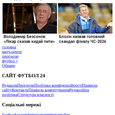
головна
матч-центр
прогнози
футбол +
Обране
САЙТ ФУТБОЛ 24
Редакція
Прогнози
Політика конфіденційності
Правила
сайту
Контакти
Правила коментування
Редакційна
політика
Структура власності
Соціальні мережі
facebook
x
youtube
instagram
telegram
viber