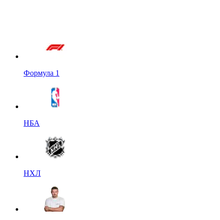
Формула 1
НБА
НХЛ