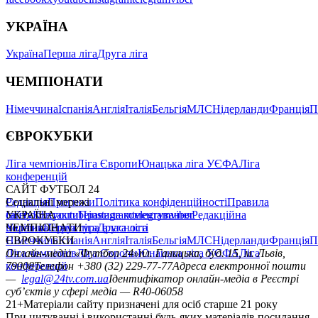
УКРАЇНА
Україна
Перша ліга
Друга ліга
ЧЕМПІОНАТИ
Німеччина
Іспанія
Англія
Італія
Бельгія
МЛС
Нідерланди
Франція
П
ЄВРОКУБКИ
Ліга чемпіонів
Ліга Європи
Юнацька ліга УЄФА
Ліга
конференцій
САЙТ ФУТБОЛ 24
Редакція
Соціальні мережі
Прогнози
Політика конфіденційності
Правила
сайту
facebook
УКРАЇНА
Контакти
x
youtube
Правила коментування
instagram
telegram
viber
Редакційна
політика
Україна
ЧЕМПІОНАТИ
Перша ліга
Структура власності
Друга ліга
Німеччина
ЄВРОКУБКИ
Іспанія
Англія
Італія
Бельгія
МЛС
Нідерланди
Франція
П
Ліга чемпіонів
Онлайн-медіа «Футбол 24»
Ліга Європи
Юнацька ліга УЄФА
пл. Галицька, буд. 15, м. Львів,
Ліга
конференцій
79008
Телефон +380 (32) 229-77-77
Адреса електронної пошти
—
legal@24tv.com.ua
Ідентифікатор онлайн-медіа в Реєстрі
суб’єктів у сфері медіа — R40-06058
21+
Матеріали сайту призначені для осіб старше 21 року
При цитуванні і використанні будь-яких матеріалів посилання