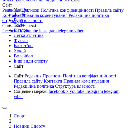
Сайт
Укр
Рус
Редакція
Прогнози
Політика конфіденційності
Правила сайту
Футбол
Контакти
Правила коментування
Редакційна політика
Бокс
Структура власності
Теніс
Соціальні мережі
Біатлон
facebook
x
youtube
instagram
telegram
viber
Легка атлетика
Футзал
Баскетбол
Хокей
Волейбол
Інші види спорту
Сайт
Сайт
Редакція
Прогнози
Політика конфіденційності
Правила сайту
Контакти
Правила коментування
Редакційна політика
Структура власності
Соціальні мережі
facebook
x
youtube
instagram
telegram
viber
Спорт
Новини Спорту