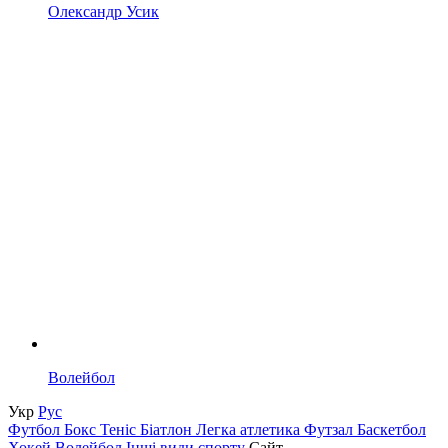
Олександр Усик
Волейбол
Укр
Рус
Футбол
Бокс
Теніс
Біатлон
Легка атлетика
Футзал
Баскетбол
Хокей
Волейбол
Інші види спорту
Сайт