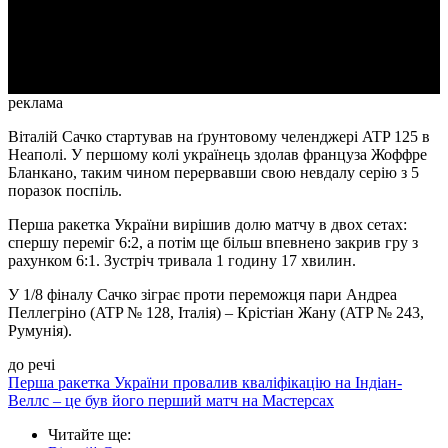
Video
реклама
Віталій Сачко стартував на ґрунтовому челенджері ATP 125 в
Неаполі. У першому колі українець здолав француза Жоффре
Бланкано, таким чином перервавши свою невдалу серію з 5
поразок поспіль.
Перша ракетка України вирішив долю матчу в двох сетах:
спершу переміг 6:2, а потім ще більш впевнено закрив гру з
рахунком 6:1. Зустріч тривала 1 годину 17 хвилин.
У 1/8 фіналу Сачко зіграє проти переможця пари Андреа
Пеллегріно (ATP № 128, Італія) – Крістіан Жану (ATP № 243,
Румунія).
до речі
Перша ракетка України провалив кваліфікацію на Індіан-
Веллс – це був його перший матч на Мастерсах
Читайте ще
: