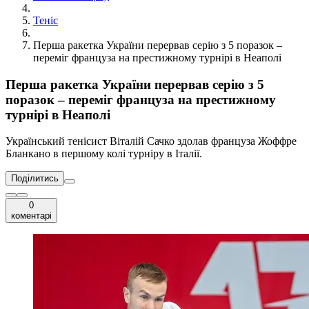
Теніс
Перша ракетка України перервав серію з 5 поразок –
переміг француза на престижному турнірі в Неаполі
Перша ракетка України перервав серію з 5
поразок – переміг француза на престижному
турнірі в Неаполі
Український тенісист Віталій Сачко здолав француза Жоффре
Бланкано в першому колі турніру в Італії.
Поділитись
0
коментарі