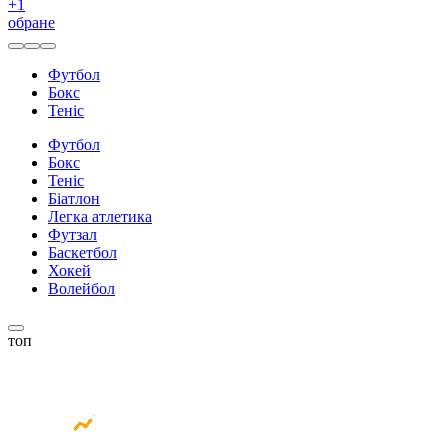
+
1
обране
Футбол
Бокс
Теніс
Футбол
Бокс
Теніс
Біатлон
Легка атлетика
Футзал
Баскетбол
Хокей
Волейбол
топ