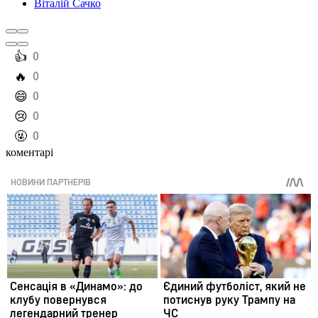
Віталій Сачко
️👍
0
️🔥
0
️😄
0
️😢
0
️🤬
0
коментарі