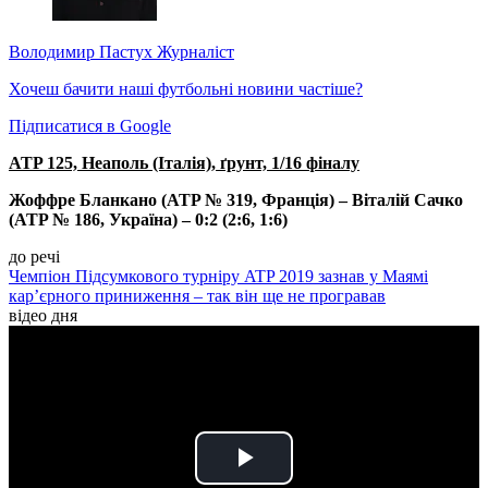
Володимир Пастух
Журналіст
Хочеш бачити наші футбольні новини частіше?
Підписатися в Google
ATP 125, Неаполь (Італія), ґрунт, 1/16 фіналу
Жоффре Бланкано (ATP № 319, Франція) – Віталій Сачко
(ATP № 186, Україна) – 0:2 (2:6, 1:6)
до речі
Чемпіон Підсумкового турніру ATP 2019 зазнав у Маямі
кар’єрного приниження – так він ще не програвав
відео дня
Play