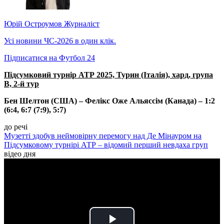
Юрій Остроумов
Журналіст
Усі новини ЧС-2026 в один клік.
Підписатися на Футбол 24
Підсумковий турнір АТР 2025, Турин (Італія), хард, група
В, 2-й тур
Бен Шелтон (США) – Фелікс Оже Альяссім (Канада) – 1:2
(6:4, 6:7 (7:9), 5:7)
до речі
Музетті здобув неймовірну перемогу над Де Мінауром на
Підсумковому турнірі АТР – відомий перший невдаха груп
відео дня