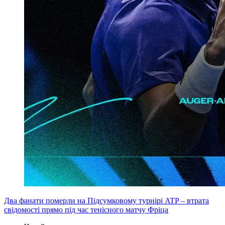
Два фанати померли на Підсумковому турнірі ATP – втрата
свідомості прямо під час тенісного матчу Фріца