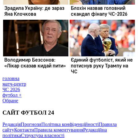
головна
матч-центр
ЧС 2026
футбол +
Обране
САЙТ ФУТБОЛ 24
Редакція
Прогнози
Політика конфіденційності
Правила
сайту
Контакти
Правила коментування
Редакційна
політика
Структура власності