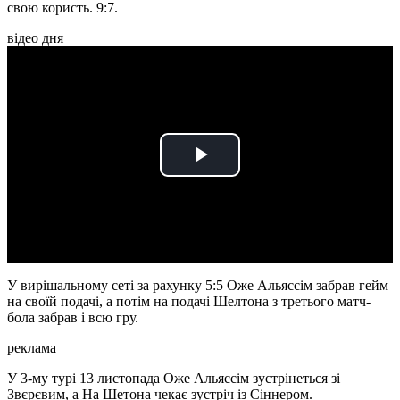
свою користь. 9:7.
відео дня
Play
Video
У вирішальному сеті за рахунку 5:5 Оже Альяссім забрав гейм
на своїй подачі, а потім на подачі Шелтона з третього матч-
бола забрав і всю гру.
реклама
У 3-му турі 13 листопада Оже Альяссім зустрінеться зі
Звєрєвим, а На Шетона чекає зустріч із Сіннером.