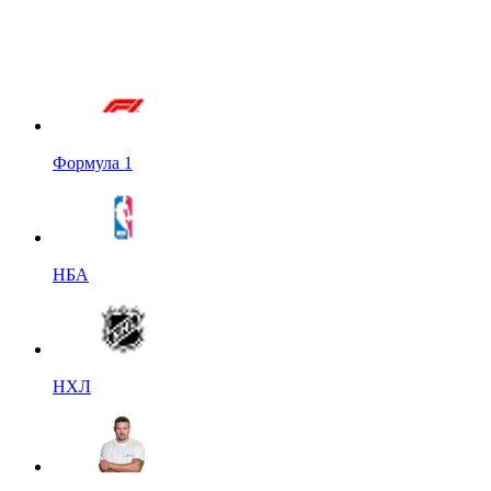
Формула 1
НБА
НХЛ