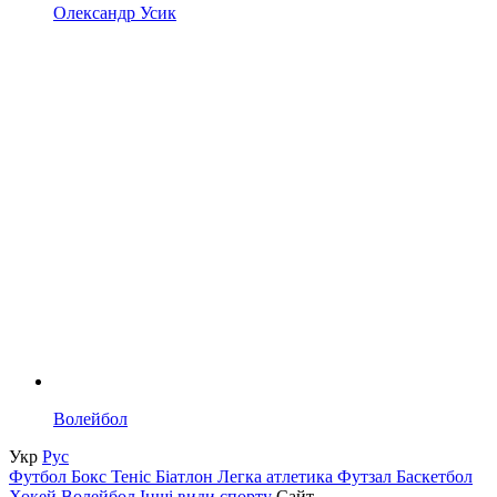
Олександр Усик
Волейбол
Укр
Рус
Футбол
Бокс
Теніс
Біатлон
Легка атлетика
Футзал
Баскетбол
Хокей
Волейбол
Інші види спорту
Сайт