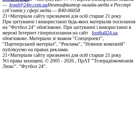
—
legal@24tv.com.ua
Ідентифікатор онлайн-медіа в Реєстрі
суб’єктів у сфері медіа — R40-06058
21+
Матеріали сайту призначені для осіб старше 21 року
При цитуванні і використанні будь-яких матеріалів посилання
на "Футбол 24" обов'язкове. При цитуванні і використанні в
мережі Інтернет гіперпосилання на сайт
football24.ua
обов'язкове. Матеріали зі знаком "Спецпроект",
"Партнерський матеріал", "Реклама", "Новини компаній"
публікуємо на правах реклами.
21+
Матеріали сайту призначені для осіб старше 21 року
Усi права захищенi. © 2005 -
2026
, ПрАТ "Телерадіокомпанія
Люкс". "Футбол 24".