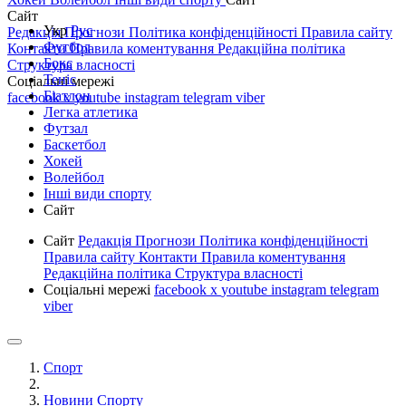
Сайт
Укр
Рус
Редакція
Прогнози
Політика конфіденційності
Правила сайту
Футбол
Контакти
Правила коментування
Редакційна політика
Бокс
Структура власності
Теніс
Соціальні мережі
Біатлон
facebook
x
youtube
instagram
telegram
viber
Легка атлетика
Футзал
Баскетбол
Хокей
Волейбол
Інші види спорту
Сайт
Сайт
Редакція
Прогнози
Політика конфіденційності
Правила сайту
Контакти
Правила коментування
Редакційна політика
Структура власності
Соціальні мережі
facebook
x
youtube
instagram
telegram
viber
Спорт
Новини Спорту