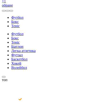
+
1
обране
Футбол
Бокс
Теніс
Футбол
Бокс
Теніс
Біатлон
Легка атлетика
Футзал
Баскетбол
Хокей
Волейбол
топ