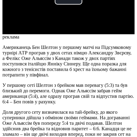
Play
Video
реклама
Американець Бен Шелтон у першому матчі на Підсумковому
турнірі АТР програв у двох сетах німцю Александру Звєрєву,
а Фелікс Оже Альяссім з Канади також у двох партіях
поступився італійцю Янніку Сіннеру. Ще одна поразка для
кожного з тенісистів поставила б хрест на їхньому бажанні
потрапити у півфінал.
У першому сеті Шелтон з брейком мав перевагу (5:3) та був
близький до перемоги. Однак Оже Альяссім забрав гейм
американця (5:4), але одразу програв свій та відпустив партію.
6:4 – Бен повів у рахунку.
Доля другого сету визначилася на тай-брейку, до якого
суперники дійшла з обміном своїми геймами. На дограванні
Оже Альяссім був попереду 5:4 та двічі подавав. Шелтон
здійснив два брейка та відновив паритет – 6:6. Канадця це не
зламало – він ще двічі виходив вперед, поки не закрив сет на