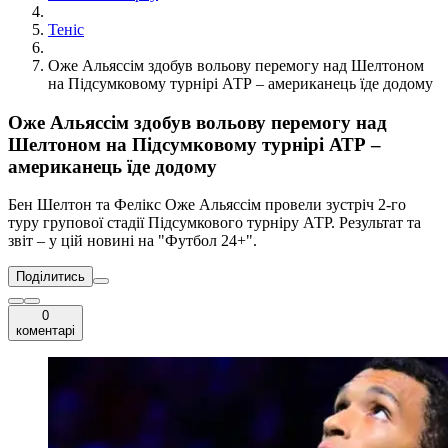
Теніс
Оже Альяссім здобув вольову перемогу над Шелтоном
на Підсумковому турнірі АТР – американець їде додому
Оже Альяссім здобув вольову перемогу над
Шелтоном на Підсумковому турнірі АТР –
американець їде додому
Бен Шелтон та Фелікс Оже Альяссім провели зустріч 2-го
туру групової стадії Підсумкового турніру АТР. Результат та
звіт – у цій новині на "Футбол 24+".
Поділитись
0
коментарі