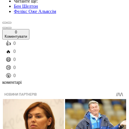
Читайте ще
:
Бен Шелтон
Фелікс Оже Альяссім
0
Коментувати
️👍
0
️🔥
0
️😄
0
️😢
0
️🤬
0
коментарі