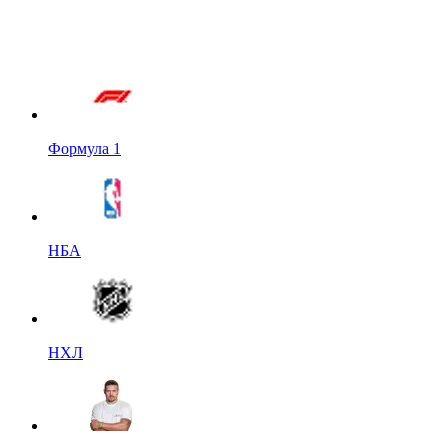
Формула 1
НБА
НХЛ