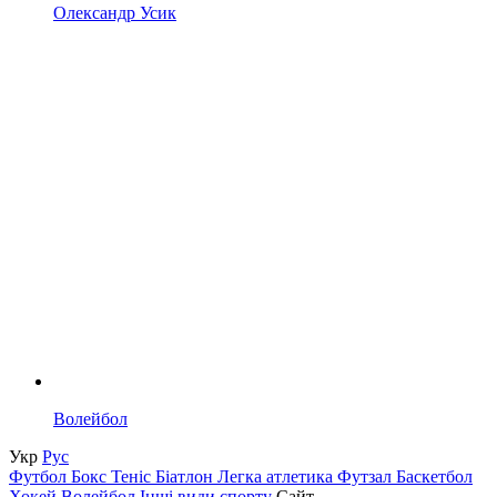
Олександр Усик
Волейбол
Укр
Рус
Футбол
Бокс
Теніс
Біатлон
Легка атлетика
Футзал
Баскетбол
Хокей
Волейбол
Інші види спорту
Сайт