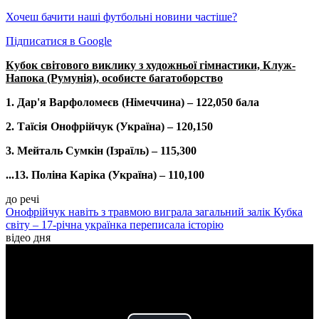
Хочеш бачити наші футбольні новини частіше?
Підписатися в Google
Кубок світового виклику з художньої гімнастики, Клуж-
Напока (Румунія), особисте багатоборство
1. Дар'я Варфоломеєв (Німеччина) – 122,050 бала
2. Таїсія Онофрійчук (Україна) – 120,150
3. Мейталь Сумкін (Ізраїль) – 115,300
...13. Поліна Каріка (Україна) – 110,100
до речі
Онофрійчук навіть з травмою виграла загальний залік Кубка
світу – 17-річна українка переписала історію
відео дня