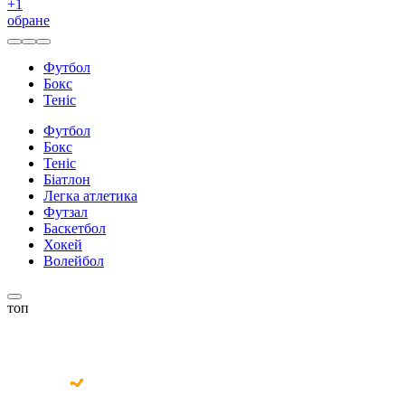
+
1
обране
Футбол
Бокс
Теніс
Футбол
Бокс
Теніс
Біатлон
Легка атлетика
Футзал
Баскетбол
Хокей
Волейбол
топ