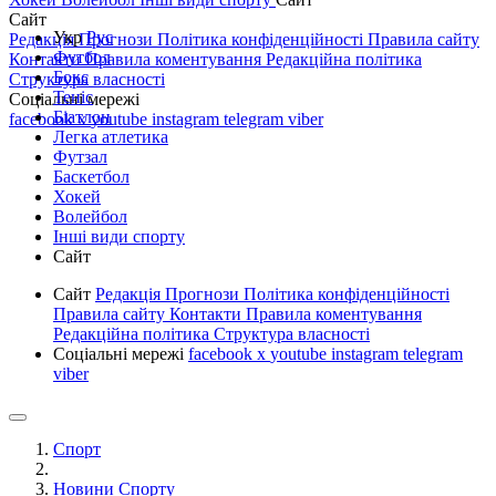
Сайт
Укр
Рус
Редакція
Прогнози
Політика конфіденційності
Правила сайту
Футбол
Контакти
Правила коментування
Редакційна політика
Бокс
Структура власності
Теніс
Соціальні мережі
Біатлон
facebook
x
youtube
instagram
telegram
viber
Легка атлетика
Футзал
Баскетбол
Хокей
Волейбол
Інші види спорту
Сайт
Сайт
Редакція
Прогнози
Політика конфіденційності
Правила сайту
Контакти
Правила коментування
Редакційна політика
Структура власності
Соціальні мережі
facebook
x
youtube
instagram
telegram
viber
Спорт
Новини Спорту