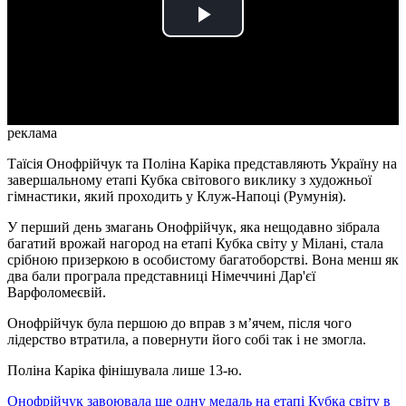
Play
Video
реклама
Таїсія Онофрійчук та Поліна Каріка представляють Україну на
завершальному етапі Кубка світового виклику з художньої
гімнастики, який проходить у Клуж-Напоці (Румунія).
У перший день змагань Онофрійчук, яка нещодавно зібрала
багатий врожай нагород на етапі Кубка світу у Мілані, стала
срібною призеркою в особистому багатоборстві. Вона менш як
два бали програла представниці Німеччині Дар'єї
Варфоломеєвій.
Онофрійчук була першою до вправ з м’ячем, після чого
лідерство втратила, а повернути його собі так і не змогла.
Поліна Каріка фінішувала лише 13-ю.
Онофрійчук завоювала ще одну медаль на етапі Кубка світу в