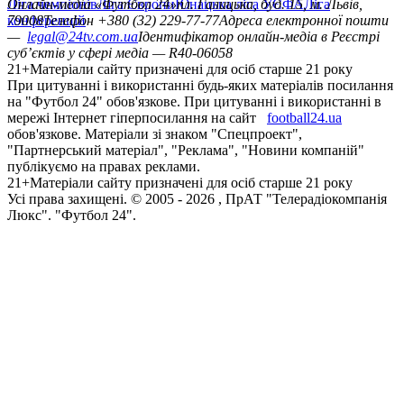
Ліга чемпіонів
Онлайн-медіа «Футбол 24»
Ліга Європи
Юнацька ліга УЄФА
пл. Галицька, буд. 15, м. Львів,
Ліга
конференцій
79008
Телефон +380 (32) 229-77-77
Адреса електронної пошти
—
legal@24tv.com.ua
Ідентифікатор онлайн-медіа в Реєстрі
суб’єктів у сфері медіа — R40-06058
21+
Матеріали сайту призначені для осіб старше 21 року
При цитуванні і використанні будь-яких матеріалів посилання
на "Футбол 24" обов'язкове. При цитуванні і використанні в
мережі Інтернет гіперпосилання на сайт
football24.ua
обов'язкове. Матеріали зі знаком "Спецпроект",
"Партнерський матеріал", "Реклама", "Новини компаній"
публікуємо на правах реклами.
21+
Матеріали сайту призначені для осіб старше 21 року
Усi права захищенi. © 2005 -
2026
, ПрАТ "Телерадіокомпанія
Люкс". "Футбол 24".