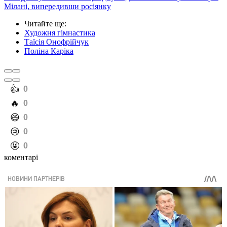
Мілані, випередивши росіянку
Читайте ще
:
Художня гімнастика
Таїсія Онофрійчук
Поліна Каріка
️👍
0
️🔥
0
️😄
0
️😢
0
️🤬
0
коментарі