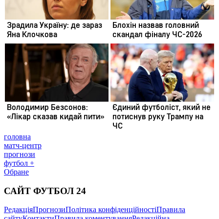
головна
матч-центр
прогнози
футбол +
Обране
САЙТ ФУТБОЛ 24
Редакція
Прогнози
Політика конфіденційності
Правила
сайту
Контакти
Правила коментування
Редакційна