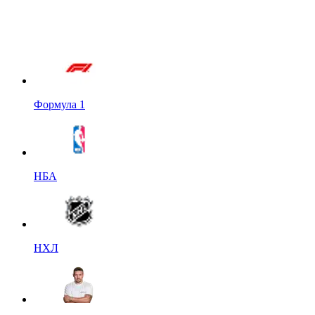
Формула 1
НБА
НХЛ