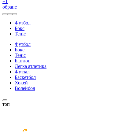
+
1
обране
Футбол
Бокс
Теніс
Футбол
Бокс
Теніс
Біатлон
Легка атлетика
Футзал
Баскетбол
Хокей
Волейбол
топ