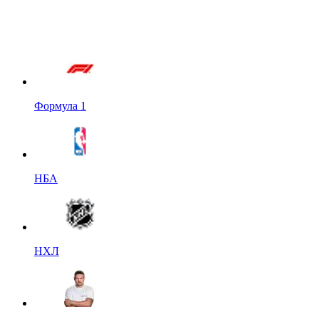
Формула 1
НБА
НХЛ