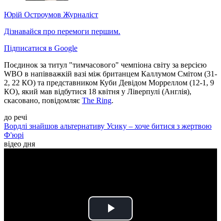
Юрій Остроумов
Журналіст
Дізнавайся про перемоги першим.
Підписатися в Google
Поєдинок за титул "тимчасового" чемпіона світу за версією
WBO в напівважкій вазі між британцем Каллумом Смітом (31-
2, 22 КО) та представником Куби Девідом Морреллом (12-1, 9
КО), який мав відбутися 18 квітня у Ліверпулі (Англія),
скасовано, повідомляє
The Ring
.
до речі
Вордлі знайшов альтернативу Усику – хоче битися з жертвою
Ф'юрі
відео дня
Play