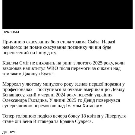
Video
реклама
Причиною скасування бою стала травма Сміта. Наразі
невідомо: це повне скасування поєдинку чи він буде
перенесений на іншу дату.
Каллум Сміт не виходить на ринг з лютого 2025 року, коли
завоював напівтитул WBO після перемоги за очками над
земляком Джошуа Буатсі.
Моррелл у лютому минулого року зазнав першої поразки у
професіоналах – поступився за очками американцю Девіду
Бенавідесу, який у червні 2024 року переміг українця
Олександра Гвоздика. У липні 2025-го Девід повернувся
суперечливою перемогою над Імамом Хатаєвим.
Тепер головною подією вечора боксу 18 квітня у Ліверпуля
стане бій Бена Віттакера та Браяна Суареса.
до речі