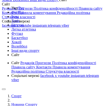
Сайт
Укр
Рус
Редакція
Прогнози
Політика конфіденційності
Правила сайту
Футбол
Контакти
Правила коментування
Редакційна політика
Бокс
Структура власності
Теніс
Соціальні мережі
Біатлон
facebook
x
youtube
instagram
telegram
viber
Легка атлетика
Футзал
Баскетбол
Хокей
Волейбол
Інші види спорту
Сайт
Сайт
Редакція
Прогнози
Політика конфіденційності
Правила сайту
Контакти
Правила коментування
Редакційна політика
Структура власності
Соціальні мережі
facebook
x
youtube
instagram
telegram
viber
Спорт
Новини Спорту