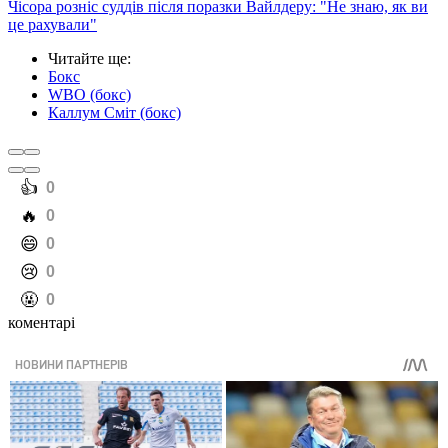
Чісора розніс суддів після поразки Вайлдеру: "Не знаю, як ви
це рахували"
Читайте ще
:
Бокс
WBO (бокс)
Каллум Сміт (бокс)
️👍
0
️🔥
0
️😄
0
️😢
0
️🤬
0
коментарі