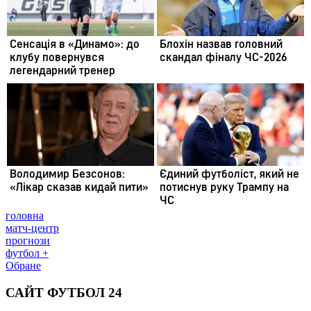
головна
матч-центр
прогнози
футбол +
Обране
САЙТ ФУТБОЛ 24