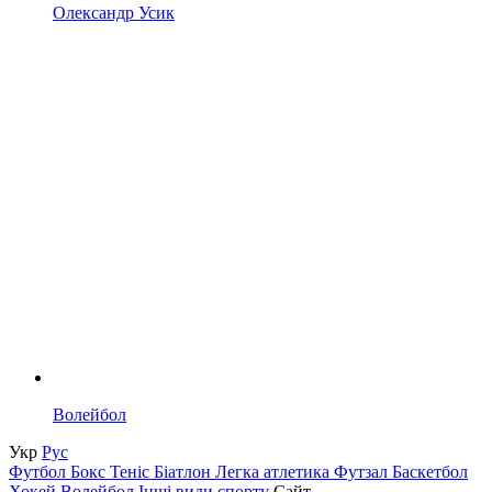
Олександр Усик
Волейбол
Укр
Рус
Футбол
Бокс
Теніс
Біатлон
Легка атлетика
Футзал
Баскетбол
Хокей
Волейбол
Інші види спорту
Сайт