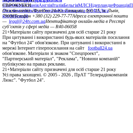
Німеччина
ЄВРОКУБКИ
Іспанія
Англія
Італія
Бельгія
МЛС
Нідерланди
Франція
П
Ліга чемпіонів
Онлайн-медіа «Футбол 24»
Ліга Європи
Юнацька ліга УЄФА
пл. Галицька, буд. 15, м. Львів,
Ліга
конференцій
79008
Телефон +380 (32) 229-77-77
Адреса електронної пошти
—
legal@24tv.com.ua
Ідентифікатор онлайн-медіа в Реєстрі
суб’єктів у сфері медіа — R40-06058
21+
Матеріали сайту призначені для осіб старше 21 року
При цитуванні і використанні будь-яких матеріалів посилання
на "Футбол 24" обов'язкове. При цитуванні і використанні в
мережі Інтернет гіперпосилання на сайт
football24.ua
обов'язкове. Матеріали зі знаком "Спецпроект",
"Партнерський матеріал", "Реклама", "Новини компаній"
публікуємо на правах реклами.
21+
Матеріали сайту призначені для осіб старше 21 року
Усi права захищенi. © 2005 -
2026
, ПрАТ "Телерадіокомпанія
Люкс". "Футбол 24".