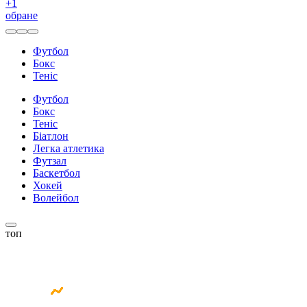
+
1
обране
Футбол
Бокс
Теніс
Футбол
Бокс
Теніс
Біатлон
Легка атлетика
Футзал
Баскетбол
Хокей
Волейбол
топ