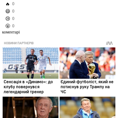
️🔥
0
️😄
0
️😢
0
️🤬
0
коментарі