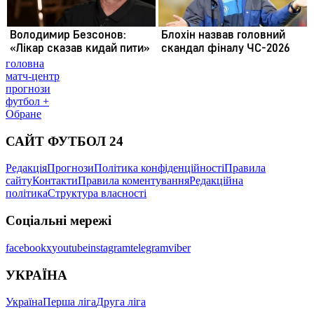
головна
матч-центр
прогнози
футбол +
Обране
САЙТ ФУТБОЛ 24
Редакція
Прогнози
Політика конфіденційності
Правила
сайту
Контакти
Правила коментування
Редакційна
політика
Структура власності
Соціальні мережі
facebook
x
youtube
instagram
telegram
viber
УКРАЇНА
Україна
Перша ліга
Друга ліга