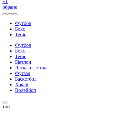
+
1
обране
Футбол
Бокс
Теніс
Футбол
Бокс
Теніс
Біатлон
Легка атлетика
Футзал
Баскетбол
Хокей
Волейбол
топ