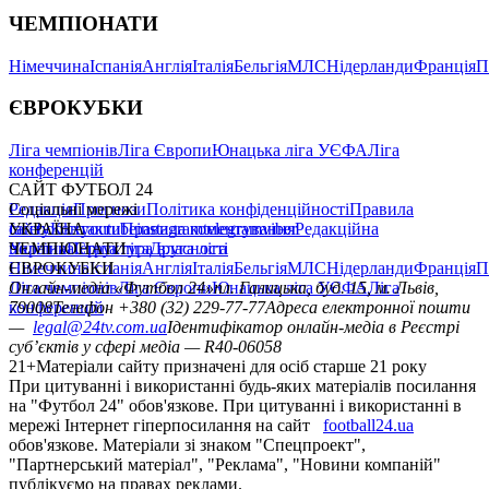
ЧЕМПІОНАТИ
Німеччина
Іспанія
Англія
Італія
Бельгія
МЛС
Нідерланди
Франція
П
ЄВРОКУБКИ
Ліга чемпіонів
Ліга Європи
Юнацька ліга УЄФА
Ліга
конференцій
САЙТ ФУТБОЛ 24
Редакція
Соціальні мережі
Прогнози
Політика конфіденційності
Правила
сайту
facebook
УКРАЇНА
Контакти
x
youtube
Правила коментування
instagram
telegram
viber
Редакційна
політика
Україна
ЧЕМПІОНАТИ
Перша ліга
Структура власності
Друга ліга
Німеччина
ЄВРОКУБКИ
Іспанія
Англія
Італія
Бельгія
МЛС
Нідерланди
Франція
П
Ліга чемпіонів
Онлайн-медіа «Футбол 24»
Ліга Європи
Юнацька ліга УЄФА
пл. Галицька, буд. 15, м. Львів,
Ліга
конференцій
79008
Телефон +380 (32) 229-77-77
Адреса електронної пошти
—
legal@24tv.com.ua
Ідентифікатор онлайн-медіа в Реєстрі
суб’єктів у сфері медіа — R40-06058
21+
Матеріали сайту призначені для осіб старше 21 року
При цитуванні і використанні будь-яких матеріалів посилання
на "Футбол 24" обов'язкове. При цитуванні і використанні в
мережі Інтернет гіперпосилання на сайт
football24.ua
обов'язкове. Матеріали зі знаком "Спецпроект",
"Партнерський матеріал", "Реклама", "Новини компаній"
публікуємо на правах реклами.