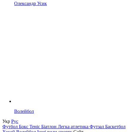
Олександр Усик
Волейбол
Укр
Рус
Футбол
Бокс
Теніс
Біатлон
Легка атлетика
Футзал
Баскетбол
Хокей
Волейбол
Інші види спорту
Сайт