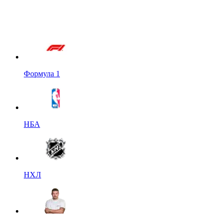
Формула 1
НБА
НХЛ