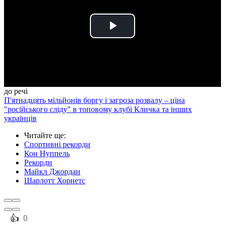
Play
Video
до речі
П'ятнадцять мільйонів боргу і загроза розвалу – ціна
"російського сліду" в топовому клубі Кличка та інших
українців
Читайте ще
:
Спортивні рекорди
Кон Нуппель
Рекорди
Майкл Джордан
Шарлотт Хорнетс
️👍
0