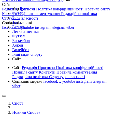
Сайт
Укр
Рус
Редакція
Прогнози
Політика конфіденційності
Правила сайту
Футбол
Контакти
Правила коментування
Редакційна політика
Бокс
Структура власності
Теніс
Соціальні мережі
Біатлон
facebook
x
youtube
instagram
telegram
viber
Легка атлетика
Футзал
Баскетбол
Хокей
Волейбол
Інші види спорту
Сайт
Сайт
Редакція
Прогнози
Політика конфіденційності
Правила сайту
Контакти
Правила коментування
Редакційна політика
Структура власності
Соціальні мережі
facebook
x
youtube
instagram
telegram
viber
Спорт
Новини Спорту