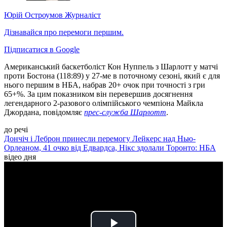
Юрій Остроумов
Журналіст
Дізнавайся про перемоги першим.
Підписатися в Google
Американський баскетболіст Кон Нуппель з Шарлотт у матчі
проти Бостона (118:89) у 27-ме в поточному сезоні, який є для
нього першим в НБА, набрав 20+ очок при точності з гри
65+%. За цим показником він перевершив досягнення
легендарного 2-разового олімпійського чемпіона Майкла
Джордана, повідомляє
прес-служба Шарлотт
.
до речі
Дончіч і Леброн принесли перемогу Лейкерс над Нью-
Орлеаном, 41 очко від Едвардса, Нікс здолали Торонто: НБА
відео дня