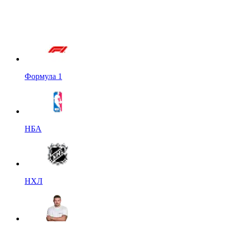
Формула 1
НБА
НХЛ