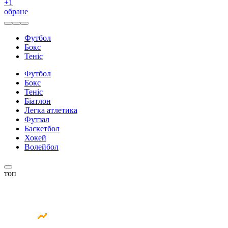
+
1
обране
Футбол
Бокс
Теніс
Футбол
Бокс
Теніс
Біатлон
Легка атлетика
Футзал
Баскетбол
Хокей
Волейбол
топ