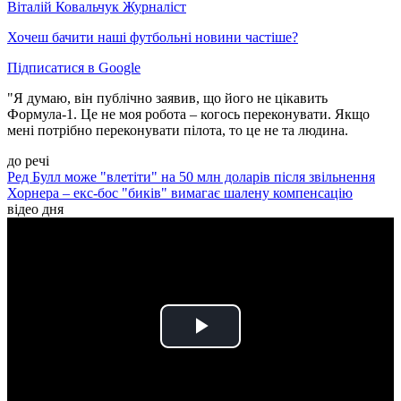
Віталій Ковальчук
Журналіст
Хочеш бачити наші футбольні новини частіше?
Підписатися в Google
"Я думаю, він публічно заявив, що його не цікавить
Формула-1. Це не моя робота – когось переконувати. Якщо
мені потрібно переконувати пілота, то це не та людина.
до речі
Ред Булл може "влетіти" на 50 млн доларів після звільнення
Хорнера – екс-бос "биків" вимагає шалену компенсацію
відео дня
Play
Video