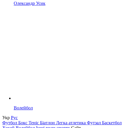
Олександр Усик
Волейбол
Укр
Рус
Футбол
Бокс
Теніс
Біатлон
Легка атлетика
Футзал
Баскетбол
Хокей
Волейбол
Інші види спорту
Сайт