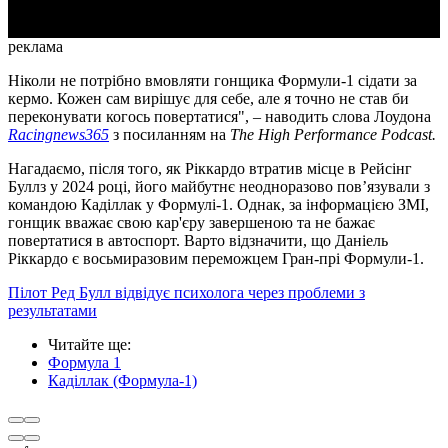
реклама
Ніколи не потрібно вмовляти гонщика Формули-1 сідати за
кермо. Кожен сам вирішує для себе, але я точно не став би
переконувати когось повертатися", – наводить слова Лоудона
Racingnews365
з посиланням на
The High Performance Podcast.
Нагадаємо, після того, як Ріккардо втратив місце в Рейсінг
Буллз у 2024 році, його майбутнє неодноразово пов’язували з
командою Каділлак у Формулі-1. Однак, за інформацією ЗМІ,
гонщик вважає свою кар'єру завершеною та не бажає
повертатися в автоспорт. Варто відзначити, що Даніель
Ріккардо є восьмиразовим переможцем Гран-прі Формули-1.
Пілот Ред Булл відвідує психолога через проблеми з
результатами
Читайте ще
:
Формула 1
Каділлак (Формула-1)