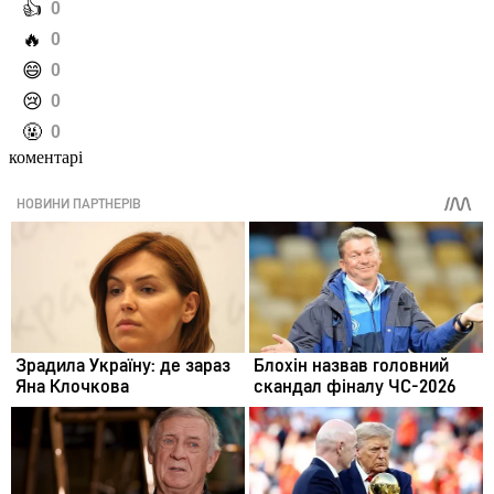
️👍
0
️🔥
0
️😄
0
️😢
0
️🤬
0
коментарі