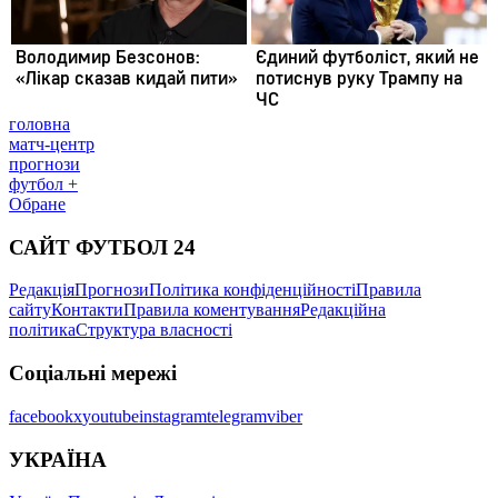
головна
матч-центр
прогнози
футбол +
Обране
САЙТ ФУТБОЛ 24
Редакція
Прогнози
Політика конфіденційності
Правила
сайту
Контакти
Правила коментування
Редакційна
політика
Структура власності
Соціальні мережі
facebook
x
youtube
instagram
telegram
viber
УКРАЇНА