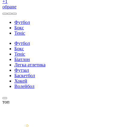
+
1
обране
Футбол
Бокс
Теніс
Футбол
Бокс
Теніс
Біатлон
Легка атлетика
Футзал
Баскетбол
Хокей
Волейбол
топ