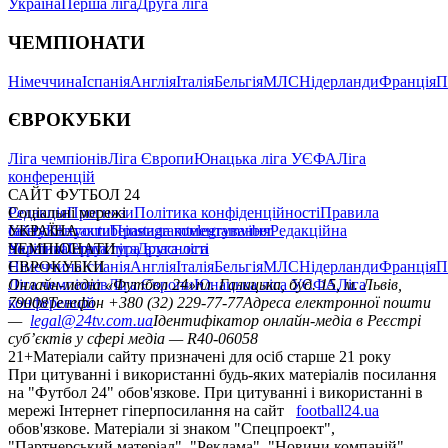
Україна
Перша ліга
Друга ліга
ЧЕМПІОНАТИ
Німеччина
Іспанія
Англія
Італія
Бельгія
МЛС
Нідерланди
Франція
П
ЄВРОКУБКИ
Ліга чемпіонів
Ліга Європи
Юнацька ліга УЄФА
Ліга
конференцій
САЙТ ФУТБОЛ 24
Редакція
Соціальні мережі
Прогнози
Політика конфіденційності
Правила
сайту
facebook
УКРАЇНА
Контакти
x
youtube
Правила коментування
instagram
telegram
viber
Редакційна
політика
Україна
ЧЕМПІОНАТИ
Перша ліга
Структура власності
Друга ліга
Німеччина
ЄВРОКУБКИ
Іспанія
Англія
Італія
Бельгія
МЛС
Нідерланди
Франція
П
Ліга чемпіонів
Онлайн-медіа «Футбол 24»
Ліга Європи
Юнацька ліга УЄФА
пл. Галицька, буд. 15, м. Львів,
Ліга
конференцій
79008
Телефон +380 (32) 229-77-77
Адреса електронної пошти
—
legal@24tv.com.ua
Ідентифікатор онлайн-медіа в Реєстрі
суб’єктів у сфері медіа — R40-06058
21+
Матеріали сайту призначені для осіб старше 21 року
При цитуванні і використанні будь-яких матеріалів посилання
на "Футбол 24" обов'язкове. При цитуванні і використанні в
мережі Інтернет гіперпосилання на сайт
football24.ua
обов'язкове. Матеріали зі знаком "Спецпроект",
"Партнерський матеріал", "Реклама", "Новини компаній"