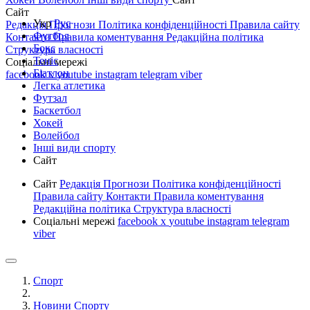
Сайт
Укр
Рус
Редакція
Прогнози
Політика конфіденційності
Правила сайту
Футбол
Контакти
Правила коментування
Редакційна політика
Бокс
Структура власності
Теніс
Соціальні мережі
Біатлон
facebook
x
youtube
instagram
telegram
viber
Легка атлетика
Футзал
Баскетбол
Хокей
Волейбол
Інші види спорту
Сайт
Сайт
Редакція
Прогнози
Політика конфіденційності
Правила сайту
Контакти
Правила коментування
Редакційна політика
Структура власності
Соціальні мережі
facebook
x
youtube
instagram
telegram
viber
Спорт
Новини Спорту