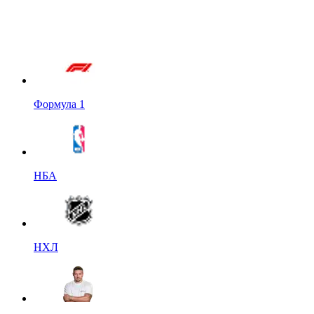
Формула 1
НБА
НХЛ