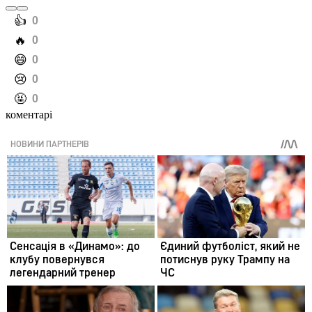
️👍
0
️🔥
0
️😄
0
️😢
0
️🤬
0
коментарі