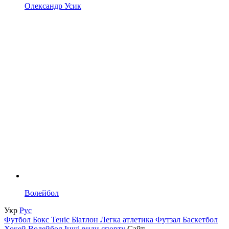
Олександр Усик
Волейбол
Укр
Рус
Футбол
Бокс
Теніс
Біатлон
Легка атлетика
Футзал
Баскетбол
Хокей
Волейбол
Інші види спорту
Сайт