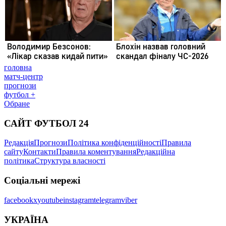
головна
матч-центр
прогнози
футбол +
Обране
САЙТ ФУТБОЛ 24
Редакція
Прогнози
Політика конфіденційності
Правила
сайту
Контакти
Правила коментування
Редакційна
політика
Структура власності
Соціальні мережі
facebook
x
youtube
instagram
telegram
viber
УКРАЇНА