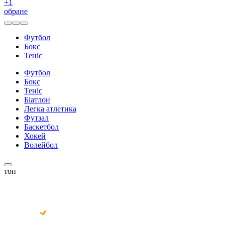
+
1
обране
Футбол
Бокс
Теніс
Футбол
Бокс
Теніс
Біатлон
Легка атлетика
Футзал
Баскетбол
Хокей
Волейбол
топ