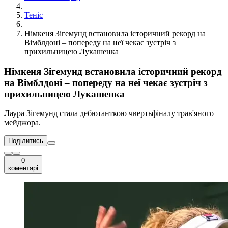
Теніс
Німкеня Зігемунд встановила історичний рекорд на
Вімблдоні – попереду на неї чекає зустріч з
прихильницею Лукашенка
Німкеня Зігемунд встановила історичний рекорд
на Вімблдоні – попереду на неї чекає зустріч з
прихильницею Лукашенка
Лаура Зігемунд стала дебютанткою чвертьфіналу трав'яного
мейджора.
Поділитись
0
коментарі