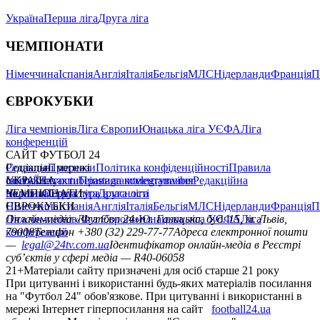
Україна
Перша ліга
Друга ліга
ЧЕМПІОНАТИ
Німеччина
Іспанія
Англія
Італія
Бельгія
МЛС
Нідерланди
Франція
П
ЄВРОКУБКИ
Ліга чемпіонів
Ліга Європи
Юнацька ліга УЄФА
Ліга
конференцій
САЙТ ФУТБОЛ 24
Редакція
Соціальні мережі
Прогнози
Політика конфіденційності
Правила
сайту
facebook
УКРАЇНА
Контакти
x
youtube
Правила коментування
instagram
telegram
viber
Редакційна
політика
Україна
ЧЕМПІОНАТИ
Перша ліга
Структура власності
Друга ліга
Німеччина
ЄВРОКУБКИ
Іспанія
Англія
Італія
Бельгія
МЛС
Нідерланди
Франція
П
Ліга чемпіонів
Онлайн-медіа «Футбол 24»
Ліга Європи
Юнацька ліга УЄФА
пл. Галицька, буд. 15, м. Львів,
Ліга
конференцій
79008
Телефон +380 (32) 229-77-77
Адреса електронної пошти
—
legal@24tv.com.ua
Ідентифікатор онлайн-медіа в Реєстрі
суб’єктів у сфері медіа — R40-06058
21+
Матеріали сайту призначені для осіб старше 21 року
При цитуванні і використанні будь-яких матеріалів посилання
на "Футбол 24" обов'язкове. При цитуванні і використанні в
мережі Інтернет гіперпосилання на сайт
football24.ua