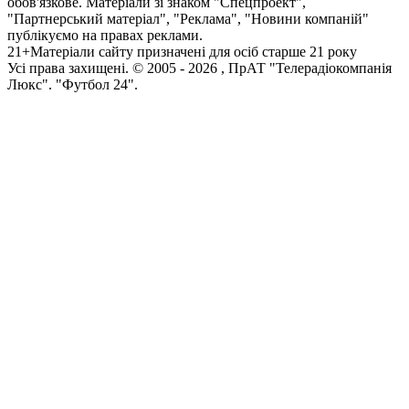
обов'язкове. Матеріали зі знаком "Спецпроект",
"Партнерський матеріал", "Реклама", "Новини компаній"
публікуємо на правах реклами.
21+
Матеріали сайту призначені для осіб старше 21 року
Усi права захищенi. © 2005 -
2026
, ПрАТ "Телерадіокомпанія
Люкс". "Футбол 24".