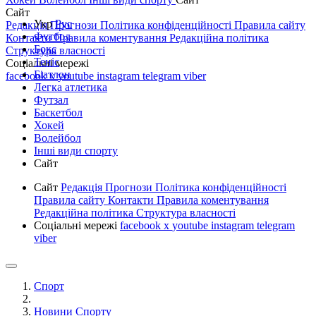
Сайт
Укр
Рус
Редакція
Прогнози
Політика конфіденційності
Правила сайту
Футбол
Контакти
Правила коментування
Редакційна політика
Бокс
Структура власності
Теніс
Соціальні мережі
Біатлон
facebook
x
youtube
instagram
telegram
viber
Легка атлетика
Футзал
Баскетбол
Хокей
Волейбол
Інші види спорту
Сайт
Сайт
Редакція
Прогнози
Політика конфіденційності
Правила сайту
Контакти
Правила коментування
Редакційна політика
Структура власності
Соціальні мережі
facebook
x
youtube
instagram
telegram
viber
Спорт
Новини Спорту