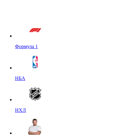
Формула 1
НБА
НХЛ