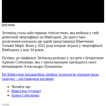
Video
реклама
Зігемунд стала найстаршою тенісисткою, яка вийшла у свій
дебютний чвертьфінал на Вімблдоні. До цього таке
досягнення належало ще одній представниці Німеччини
Татьяні Марії. Вона у 2022 році вперше зіграла у чвертьфіналі
Вімблдону у віці 34 років.
Путівку до півфіналу Зігемунд розіграє у зустрічі з білорускою
Аріною Соболенко, яка є прихильницею президента своєї
батьківщини Алєксандра Лукашенка.
На Вімблдоні інноваційна лінійна технологія спровокувала
скандал – постраждала росіянка
Читайте ще
:
Вімблдон (турнір)
Аріна Соболенко