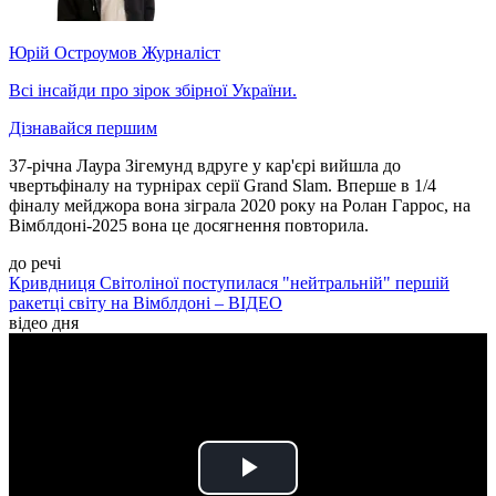
Юрій Остроумов
Журналіст
Всі інсайди про зірок збірної України.
Дізнавайся першим
37-річна Лаура Зігемунд вдруге у кар'єрі вийшла до
чвертьфіналу на турнірах серії Grand Slam. Вперше в 1/4
фіналу мейджора вона зіграла 2020 року на Ролан Гаррос, на
Вімблдоні-2025 вона це досягнення повторила.
до речі
Кривдниця Світоліної поступилася "нейтральній" першій
ракетці світу на Вімблдоні – ВІДЕО
відео дня
Play