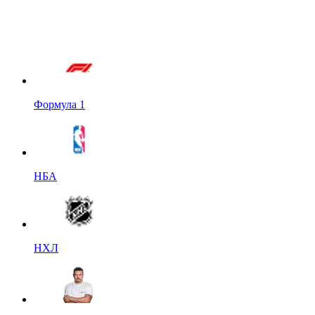
Формула 1
НБА
НХЛ