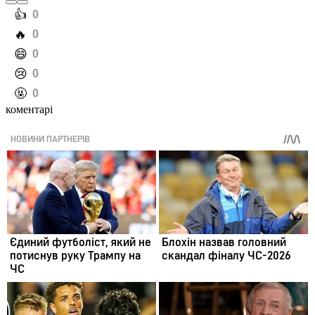
️👍
0
️🔥
0
️😄
0
️😢
0
️🤬
0
коментарі