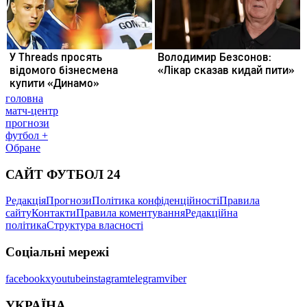
головна
матч-центр
прогнози
футбол +
Обране
САЙТ ФУТБОЛ 24
Редакція
Прогнози
Політика конфіденційності
Правила
сайту
Контакти
Правила коментування
Редакційна
політика
Структура власності
Соціальні мережі
facebook
x
youtube
instagram
telegram
viber
УКРАЇНА