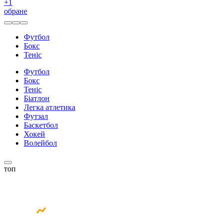
+
1
обране
Футбол
Бокс
Теніс
Футбол
Бокс
Теніс
Біатлон
Легка атлетика
Футзал
Баскетбол
Хокей
Волейбол
топ