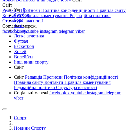
Сайт
Укр
Рус
Редакція
Прогнози
Політика конфіденційності
Правила сайту
Футбол
Контакти
Правила коментування
Редакційна політика
Бокс
Структура власності
Теніс
Соціальні мережі
Біатлон
facebook
x
youtube
instagram
telegram
viber
Легка атлетика
Футзал
Баскетбол
Хокей
Волейбол
Інші види спорту
Сайт
Сайт
Редакція
Прогнози
Політика конфіденційності
Правила сайту
Контакти
Правила коментування
Редакційна політика
Структура власності
Соціальні мережі
facebook
x
youtube
instagram
telegram
viber
Спорт
Новини Спорту