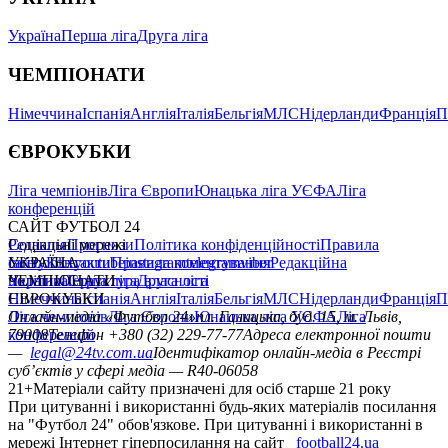
Україна
Перша ліга
Друга ліга
ЧЕМПІОНАТИ
Німеччина
Іспанія
Англія
Італія
Бельгія
МЛС
Нідерланди
Франція
П
ЄВРОКУБКИ
Ліга чемпіонів
Ліга Європи
Юнацька ліга УЄФА
Ліга
конференцій
САЙТ ФУТБОЛ 24
Редакція
Соціальні мережі
Прогнози
Політика конфіденційності
Правила
сайту
facebook
УКРАЇНА
Контакти
x
youtube
Правила коментування
instagram
telegram
viber
Редакційна
політика
Україна
ЧЕМПІОНАТИ
Перша ліга
Структура власності
Друга ліга
Німеччина
ЄВРОКУБКИ
Іспанія
Англія
Італія
Бельгія
МЛС
Нідерланди
Франція
П
Ліга чемпіонів
Онлайн-медіа «Футбол 24»
Ліга Європи
Юнацька ліга УЄФА
пл. Галицька, буд. 15, м. Львів,
Ліга
конференцій
79008
Телефон +380 (32) 229-77-77
Адреса електронної пошти
—
legal@24tv.com.ua
Ідентифікатор онлайн-медіа в Реєстрі
суб’єктів у сфері медіа — R40-06058
21+
Матеріали сайту призначені для осіб старше 21 року
При цитуванні і використанні будь-яких матеріалів посилання
на "Футбол 24" обов'язкове. При цитуванні і використанні в
мережі Інтернет гіперпосилання на сайт
football24.ua