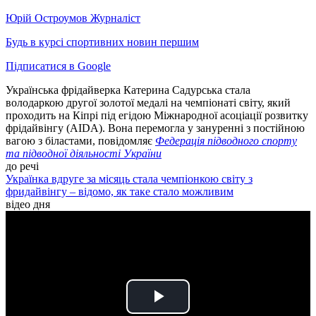
Юрій Остроумов
Журналіст
Будь в курсі спортивних новин першим
Підписатися в Google
Українська фрідайверка Катерина Садурська стала
володаркою другої золотої медалі на чемпіонаті світу, який
проходить на Кіпрі під егідою Міжнародної асоціації розвитку
фрідайвінгу (AIDA). Вона перемогла у зануренні з постійною
вагою з біластами, повідомляє
Федерація підводного спорту
та підводної діяльності України
до речі
Українка вдруге за місяць стала чемпіонкою світу з
фридайвінгу – відомо, як таке стало можливим
відео дня
Play