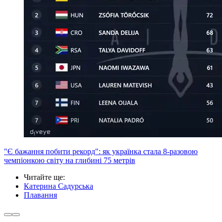
"Є бажання побити рекорд": як українка стала 8-разовою
чемпіонкою світу на глибині 75 метрів
Читайте ще
:
Катерина Садурська
Плавання