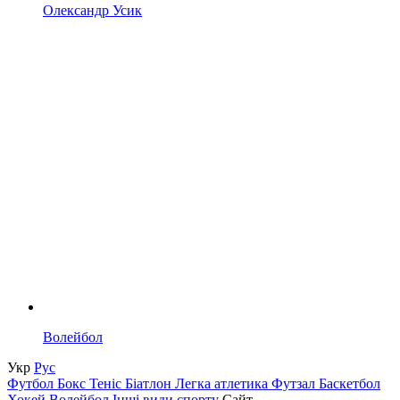
Олександр Усик
Волейбол
Укр
Рус
Футбол
Бокс
Теніс
Біатлон
Легка атлетика
Футзал
Баскетбол
Хокей
Волейбол
Інші види спорту
Сайт