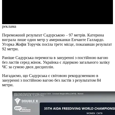
Video
реклама
Переможний результат Садурською
–
97 метрів. Катерина
виграла лише один метр у американки Енчанте Галлардо.
Угорка Жофія Торучік посіла третє місце, показавши результат
92 метри.
Раніше Садурська перемогла в зануренні з постійною вагою
без ластів серед жінок. Українка є лідеркою загального заліку
ЧС за сумою двох дисциплін.
Нагадаємо, що Садурська є
світовою рекордсменкою в
зануренні з постійною вагою без ластів з результатом 84
метри.