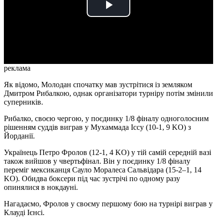
Play
Video
реклама
Як відомо, Молодан спочатку мав зустрітися із земляком
Дмитром Рибалкою, однак організатори турніру потім змінили
суперників.
Рибалко, своєю чергою, у поєдинку 1/8 фіналу одноголосним
рішенням суддів виграв у Мухаммада Іссу (10-1, 9 KO) з
Йорданії.
Українець Петро Фролов (12-1, 4 KO) у тій самій середній вазі
також вийшов у чвертьфінал. Він у поєдинку 1/8 фіналу
переміг мексиканця Сауло Моралеса Сальвідара (15-2–1, 14
KO). Обидва боксери під час зустрічі по одному разу
опинялися в нокдауні.
Нагадаємо, Фролов у своєму першому бою на турнірі виграв у
Клауді Ієнсі.