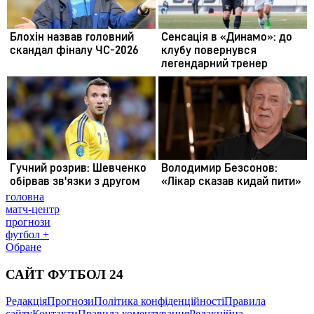
головна
матч-центр
прогнози
футбол +
Обране
САЙТ ФУТБОЛ 24
Редакція
Прогнози
Політика конфіденційності
Правила
сайту
Контакти
Правила коментування
Редакційна