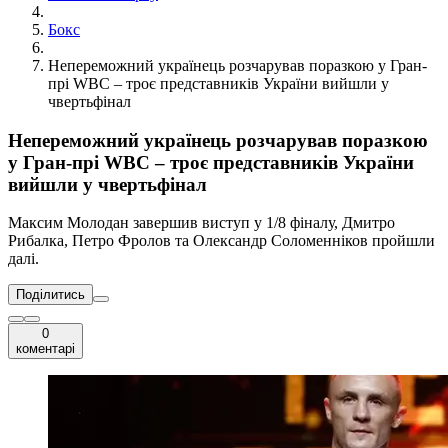
Бокс
Непереможний українець розчарував поразкою у Гран-
прі WBC – троє представників України вийшли у
чвертьфінал
Непереможний українець розчарував поразкою
у Гран-прі WBC – троє представників України
вийшли у чвертьфінал
Максим Молодан завершив виступ у 1/8 фіналу, Дмитро
Рибалка, Петро Фролов та Олександр Соломенніков пройшли
далі.
Поділитись
0
коментарі