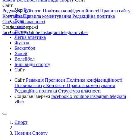
Сайт
Укр
Рус
Редакція
Прогнози
Політика конфіденційності
Правила сайту
Футбол
Контакти
Правила коментування
Редакційна політика
Бокс
Структура власності
Теніс
Соціальні мережі
Біатлон
facebook
x
youtube
instagram
telegram
viber
Легка атлетика
Футзал
Баскетбол
Хокей
Волейбол
Інші види спорту
Сайт
Сайт
Редакція
Прогнози
Політика конфіденційності
Правила сайту
Контакти
Правила коментування
Редакційна політика
Структура власності
Соціальні мережі
facebook
x
youtube
instagram
telegram
viber
Спорт
Новини Спорту