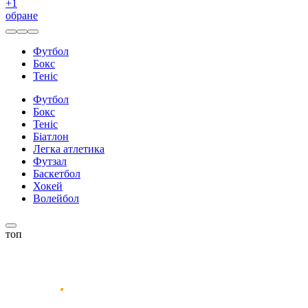
+
1
обране
Футбол
Бокс
Теніс
Футбол
Бокс
Теніс
Біатлон
Легка атлетика
Футзал
Баскетбол
Хокей
Волейбол
топ