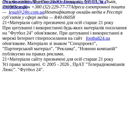
Ліга чемпіонів
Онлайн-медіа «Футбол 24»
Ліга Європи
Юнацька ліга УЄФА
пл. Галицька, буд. 15, м. Львів,
Ліга
конференцій
79008
Телефон +380 (32) 229-77-77
Адреса електронної пошти
—
legal@24tv.com.ua
Ідентифікатор онлайн-медіа в Реєстрі
суб’єктів у сфері медіа — R40-06058
21+
Матеріали сайту призначені для осіб старше 21 року
При цитуванні і використанні будь-яких матеріалів посилання
на "Футбол 24" обов'язкове. При цитуванні і використанні в
мережі Інтернет гіперпосилання на сайт
football24.ua
обов'язкове. Матеріали зі знаком "Спецпроект",
"Партнерський матеріал", "Реклама", "Новини компаній"
публікуємо на правах реклами.
21+
Матеріали сайту призначені для осіб старше 21 року
Усi права захищенi. © 2005 -
2026
, ПрАТ "Телерадіокомпанія
Люкс". "Футбол 24".