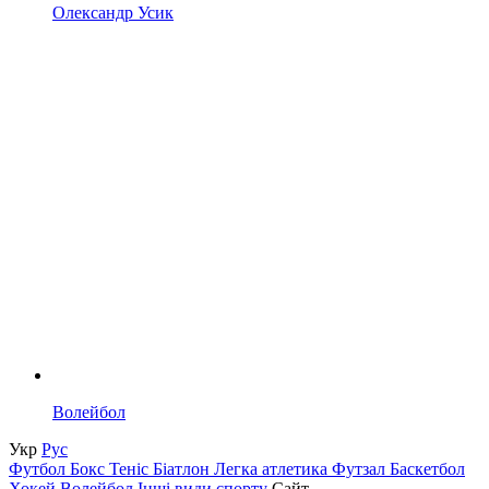
Олександр Усик
Волейбол
Укр
Рус
Футбол
Бокс
Теніс
Біатлон
Легка атлетика
Футзал
Баскетбол
Хокей
Волейбол
Інші види спорту
Сайт