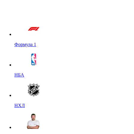
Формула 1
НБА
НХЛ