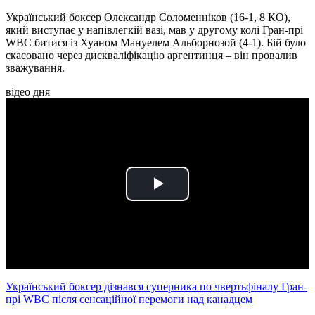
Український боксер Олександр Соломенніков (16-1, 8 КО),
який виступає у напівлегкій вазі, мав у другому колі Гран-прі
WBC битися із Хуаном Мануелем Альборнозой (4-1). Бій було
скасовано через дискваліфікацію аргентинця – він провалив
зважування.
відео дня
Play
Video
Український боксер дізнався суперника по чвертьфіналу Гран-
прі WBC після сенсаційної перемоги над канадцем