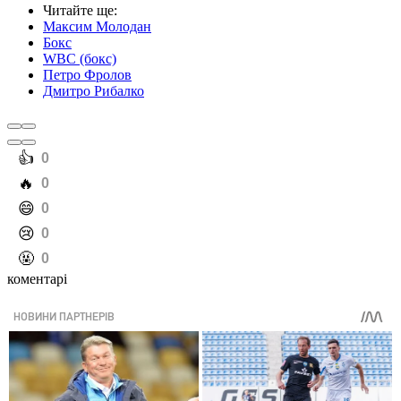
Читайте ще
:
Максим Молодан
Бокс
WBC (бокс)
Петро Фролов
Дмитро Рибалко
️👍
0
️🔥
0
️😄
0
️😢
0
️🤬
0
коментарі