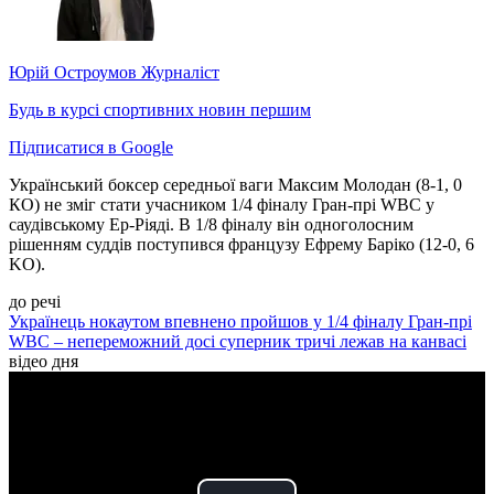
Юрій Остроумов
Журналіст
Будь в курсі спортивних новин першим
Підписатися в Google
Український боксер середньої ваги Максим Молодан (8-1, 0
КО) не зміг стати учасником 1/4 фіналу Гран-прі WBC у
саудівському Ер-Ріяді. В 1/8 фіналу він одноголосним
рішенням суддів поступився французу Ефрему Баріко (12-0, 6
KO).
до речі
Українець нокаутом впевнено пройшов у 1/4 фіналу Гран-прі
WBC – непереможний досі суперник тричі лежав на канвасі
відео дня