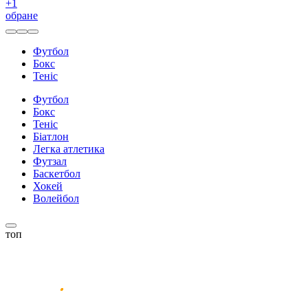
+
1
обране
Футбол
Бокс
Теніс
Футбол
Бокс
Теніс
Біатлон
Легка атлетика
Футзал
Баскетбол
Хокей
Волейбол
топ