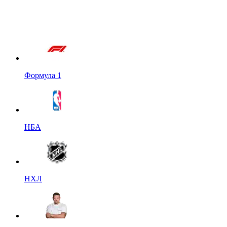
Формула 1
НБА
НХЛ