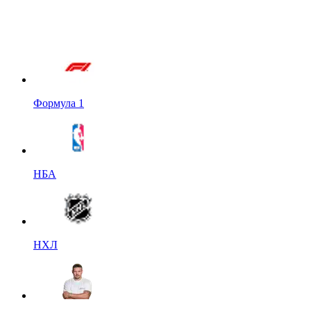
Формула 1
НБА
НХЛ