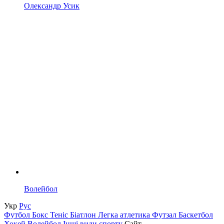
Олександр Усик
Волейбол
Укр
Рус
Футбол
Бокс
Теніс
Біатлон
Легка атлетика
Футзал
Баскетбол
Хокей
Волейбол
Інші види спорту
Сайт