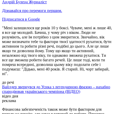
Андрій Булеца
Журналіст
Дізнавайся про перемоги першим.
Підписатися в Google
"Мені залишилося ще років 10 у боксі. Чуваче, мені ж лише 40,
я все ще молодий. Бачиш, у чому річ з віком. Люди не
розуміють, але їм потрібно з цим змиритися. Звичайно, вік
може визначати тебе та фактори твоєї здатності рухатися, бути
активним та робити різні речі, подібні до цього. Але це лише
якщо ти дозволиш йому. Тому що якщо ти активний,
незалежно від твого віку, ти однаково зможеш рухатися. Ти
все ще зможеш робити багато речей. Це лише тоді, коли ти
помреш всередині, дозволиш цьому віку подолати себе і
подумаєш: "Дідько, мені 40 років. Я старий. Ні, чорт забирай,
ні".
до речі
Вайлдер звернувся до Усика з легендарною фразою – нахабно
спародіював українського чемпіона (ВІДЕО)
відео дня
реклама
Фінансова забезпеченість також може бути фактором для
виходу на пенсію, але зараз я готовий до роботи. Приємно