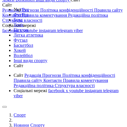
Сайт
Укр
Рус
Редакція
Прогнози
Політика конфіденційності
Правила сайту
Футбол
Контакти
Правила коментування
Редакційна політика
Бокс
Структура власності
Теніс
Соціальні мережі
Біатлон
facebook
x
youtube
instagram
telegram
viber
Легка атлетика
Футзал
Баскетбол
Хокей
Волейбол
Інші види спорту
Сайт
Сайт
Редакція
Прогнози
Політика конфіденційності
Правила сайту
Контакти
Правила коментування
Редакційна політика
Структура власності
Соціальні мережі
facebook
x
youtube
instagram
telegram
viber
Спорт
Новини Спорту