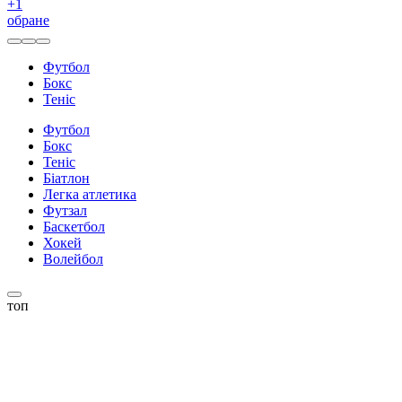
+
1
обране
Футбол
Бокс
Теніс
Футбол
Бокс
Теніс
Біатлон
Легка атлетика
Футзал
Баскетбол
Хокей
Волейбол
топ