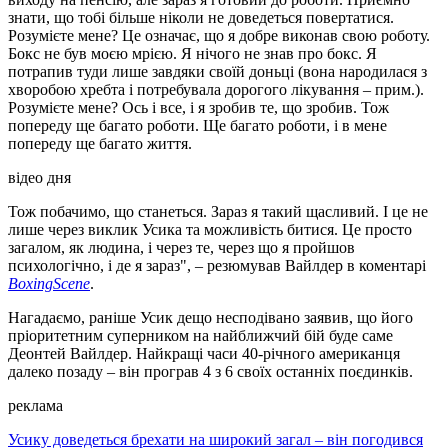
знати, що тобі більше ніколи не доведеться повертатися.
Розумієте мене? Це означає, що я добре виконав свою роботу.
Бокс не був моєю мрією. Я нічого не знав про бокс. Я
потрапив туди лише завдяки своїй доньці (вона народилася з
хворобою хребта і потребувала дорогого лікування – прим.).
Розумієте мене? Ось і все, і я зробив те, що зробив. Тож
попереду ще багато роботи. Ще багато роботи, і в мене
попереду ще багато життя.
відео дня
Тож побачимо, що станеться. Зараз я такий щасливий. І це не
лише через виклик Усика та можливість битися. Це просто
загалом, як людина, і через те, через що я пройшов
психологічно, і де я зараз", – резюмував Вайлдер в коментарі
BoxingScene
.
Нагадаємо, раніше Усик дещо несподівано заявив, що його
пріоритетним суперником на найближчий бій буде саме
Деонтей Вайлдер. Найкращі часи 40-річного американця
далеко позаду – він програв 4 з 6 своїх останніх поєдинків.
реклама
Усику доведеться брехати на широкий загал – він погодився