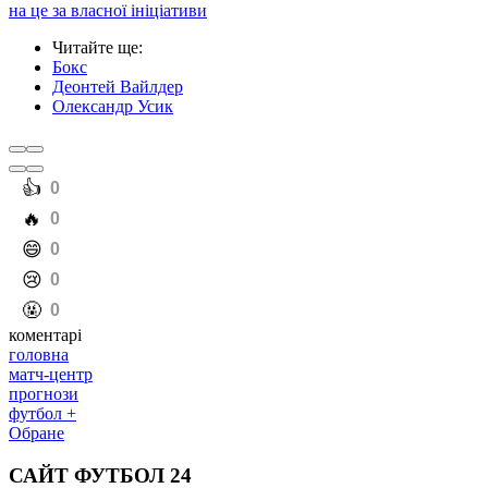
на це за власної ініціативи
Читайте ще
:
Бокс
Деонтей Вайлдер
Олександр Усик
️👍
0
️🔥
0
️😄
0
️😢
0
️🤬
0
коментарі
головна
матч-центр
прогнози
футбол +
Обране
САЙТ ФУТБОЛ 24