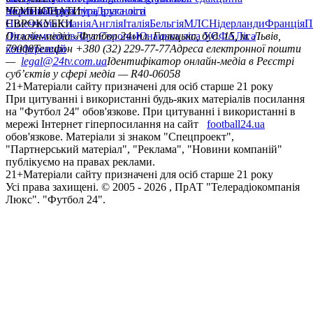
політика
Україна
ЧЕМПІОНАТИ
Перша ліга
Структура власності
Друга ліга
Німеччина
ЄВРОКУБКИ
Іспанія
Англія
Італія
Бельгія
МЛС
Нідерланди
Франція
П
Ліга чемпіонів
Онлайн-медіа «Футбол 24»
Ліга Європи
Юнацька ліга УЄФА
пл. Галицька, буд. 15, м. Львів,
Ліга
конференцій
79008
Телефон +380 (32) 229-77-77
Адреса електронної пошти
—
legal@24tv.com.ua
Ідентифікатор онлайн-медіа в Реєстрі
суб’єктів у сфері медіа — R40-06058
21+
Матеріали сайту призначені для осіб старше 21 року
При цитуванні і використанні будь-яких матеріалів посилання
на "Футбол 24" обов'язкове. При цитуванні і використанні в
мережі Інтернет гіперпосилання на сайт
football24.ua
обов'язкове. Матеріали зі знаком "Спецпроект",
"Партнерський матеріал", "Реклама", "Новини компаній"
публікуємо на правах реклами.
21+
Матеріали сайту призначені для осіб старше 21 року
Усi права захищенi. © 2005 -
2026
, ПрАТ "Телерадіокомпанія
Люкс". "Футбол 24".