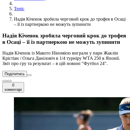
Теніс
Надія Кіченок зробила черговий крок до трофея в Осаці
– її із партнеркою не можуть зупинити
Надія Кіченок зробила черговий крок до трофея
в Осаці – її із партнеркою не можуть зупинити
Надія Кіченок із Макото Ніномією виграли у пари Жаклін
Крістіан / Ольга Даніловіч в 1/4 турніру WTA 250 в Японії.
Звіт про гру та результат – в цій новині "Футбол 24".
Поділитись
0
коментарі