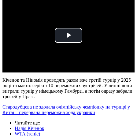
Play
Video
Кіченок та Ніномія проводять разом вже третій турнір у 2025
році та мають серію з 10 переможних зустрічей. У липні вони
виграли турнір у німецькому Гамбурзі, а потім одразу забрали
трофей у Празі.
Стародубцева не здолала олімпійську чемпіонку на турнірі у
Китаї – перервана переможна хода українки
Читайте ще
:
Надія Кіченок
WTA (теніс)