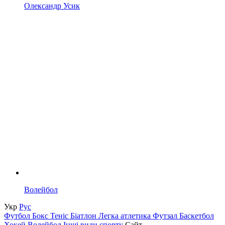
Олександр Усик
Волейбол
Укр
Рус
Футбол
Бокс
Теніс
Біатлон
Легка атлетика
Футзал
Баскетбол
Хокей
Волейбол
Інші види спорту
Сайт