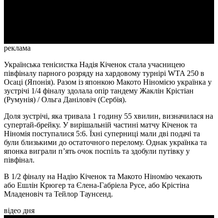
Video
реклама
Українська тенісистка Надія Кіченок стала учасницею
півфіналу парного розряду на хардовому турнірі WTA 250 в
Осаці (Японія). Разом із японкою Макото Ніномією українка у
зустрічі 1/4 фіналу здолала опір тандему Жаклін Крістіан
(Румунія) / Ольга Даніловіч (Сербія).
Доля зустрічі, яка тривала 1 годину 55 хвилин, визначилася на
супертай-брейку. У вирішальній частині матчу Кіченок та
Ніномія поступалися 5:6. Їхні суперниці мали дві подачі та
були близькими до остаточного перелому. Однак українка та
японка виграли п’ять очок поспіль та здобули путівку у
півфінал.
В 1/2 фіналу на Надію Кіченок та Макото Ніномію чекають
або Ешлін Крюгер та Єлена-Габріела Русе, або Крістіна
Младеновіч та Тейлор Таунсенд.
відео дня