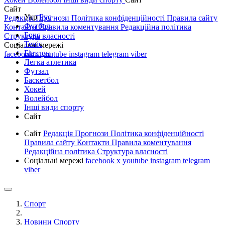
Сайт
Укр
Рус
Редакція
Прогнози
Політика конфіденційності
Правила сайту
Футбол
Контакти
Правила коментування
Редакційна політика
Бокс
Структура власності
Теніс
Соціальні мережі
Біатлон
facebook
x
youtube
instagram
telegram
viber
Легка атлетика
Футзал
Баскетбол
Хокей
Волейбол
Інші види спорту
Сайт
Сайт
Редакція
Прогнози
Політика конфіденційності
Правила сайту
Контакти
Правила коментування
Редакційна політика
Структура власності
Соціальні мережі
facebook
x
youtube
instagram
telegram
viber
Спорт
Новини Спорту