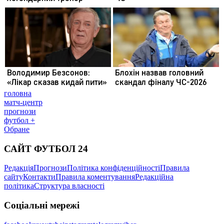
головна
матч-центр
прогнози
футбол +
Обране
САЙТ ФУТБОЛ 24
Редакція
Прогнози
Політика конфіденційності
Правила
сайту
Контакти
Правила коментування
Редакційна
політика
Структура власності
Соціальні мережі