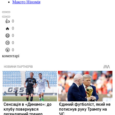
Макото Ніномія
️👍
0
️🔥
0
️😄
0
️😢
0
️🤬
0
коментарі