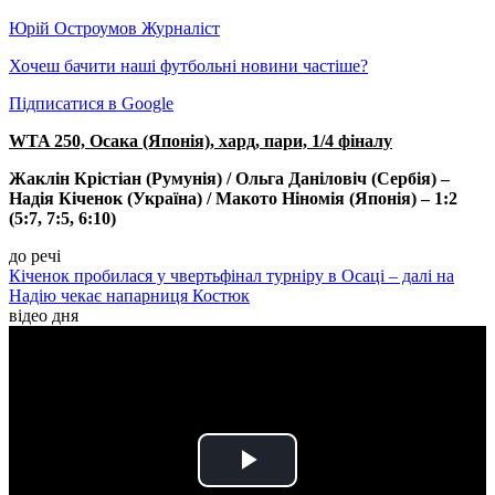
Юрій Остроумов
Журналіст
Хочеш бачити наші футбольні новини частіше?
Підписатися в Google
WTA 250, Осака (Японія), хард, пари, 1/4 фіналу
Жаклін Крістіан (Румунія) / Ольга Даніловіч (Сербія) –
Надія Кіченок (Україна) / Макото Ніномія (Японія) – 1:2
(5:7, 7:5, 6:10)
до речі
Кіченок пробилася у чвертьфінал турніру в Осаці – далі на
Надію чекає напарниця Костюк
відео дня
Play