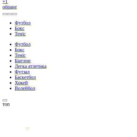
+
1
обране
Футбол
Бокс
Теніс
Футбол
Бокс
Теніс
Біатлон
Легка атлетика
Футзал
Баскетбол
Хокей
Волейбол
топ