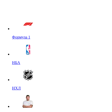
Формула 1
НБА
НХЛ