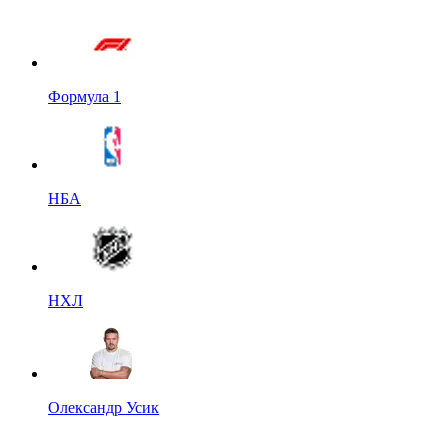
Формула 1
НБА
НХЛ
Олександр Усик