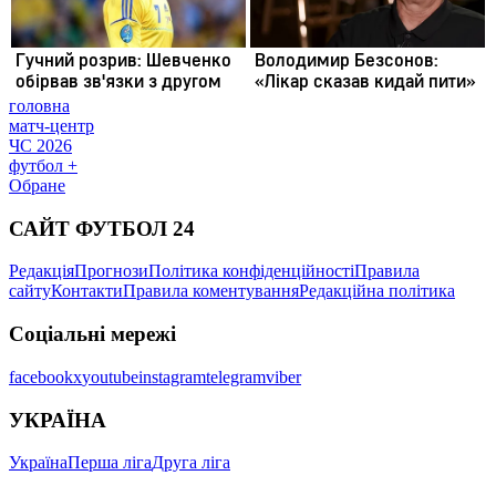
головна
матч-центр
ЧС 2026
футбол +
Обране
САЙТ ФУТБОЛ 24
Редакція
Прогнози
Політика конфіденційності
Правила
сайту
Контакти
Правила коментування
Редакційна політика
Соціальні мережі
facebook
x
youtube
instagram
telegram
viber
УКРАЇНА
Україна
Перша ліга
Друга ліга