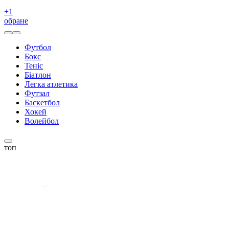
+
1
обране
Футбол
Бокс
Теніс
Біатлон
Легка атлетика
Футзал
Баскетбол
Хокей
Волейбол
топ