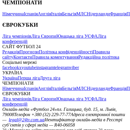
ЧЕМПІОНАТИ
Німеччина
Іспанія
Англія
Італія
Бельгія
МЛС
Нідерланди
Франція
П
ЄВРОКУБКИ
Ліга чемпіонів
Ліга Європи
Юнацька ліга УЄФА
Ліга
конференцій
САЙТ ФУТБОЛ 24
Редакція
Прогнози
Політика конфіденційності
Правила
сайту
Контакти
Правила коментування
Редакційна політика
Соціальні мережі
facebook
x
youtube
instagram
telegram
viber
УКРАЇНА
Україна
Перша ліга
Друга ліга
ЧЕМПІОНАТИ
Німеччина
Іспанія
Англія
Італія
Бельгія
МЛС
Нідерланди
Франція
П
ЄВРОКУБКИ
Ліга чемпіонів
Ліга Європи
Юнацька ліга УЄФА
Ліга
конференцій
Онлайн-медіа «Футбол 24»
пл. Галицька, буд. 15, м. Львів,
79008
Телефон +380 (32) 229-77-77
Адреса електронної пошти
—
legal@24tv.com.ua
Ідентифікатор онлайн-медіа в Реєстрі
суб’єктів у сфері медіа — R40-06058