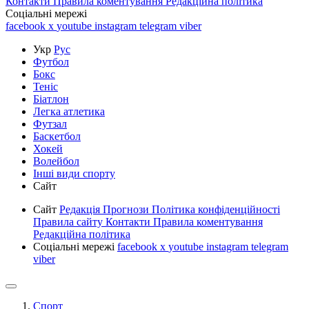
Контакти
Правила коментування
Редакційна політика
Соціальні мережі
facebook
x
youtube
instagram
telegram
viber
Укр
Рус
Футбол
Бокс
Теніс
Біатлон
Легка атлетика
Футзал
Баскетбол
Хокей
Волейбол
Інші види спорту
Сайт
Сайт
Редакція
Прогнози
Політика конфіденційності
Правила сайту
Контакти
Правила коментування
Редакційна політика
Соціальні мережі
facebook
x
youtube
instagram
telegram
viber
Спорт