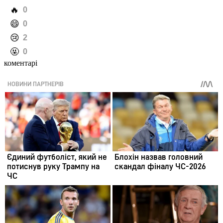
️🔥
0
️😄
0
️😢
2
️🤬
0
коментарі