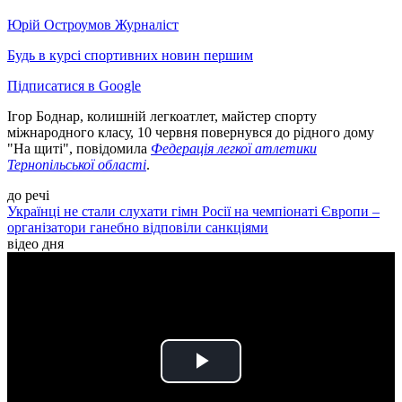
Юрій Остроумов
Журналіст
Будь в курсі спортивних новин першим
Підписатися в Google
Ігор Боднар, колишній легкоатлет, майстер спорту
міжнародного класу, 10 червня повернувся до рідного дому
"На щиті", повідомила
Федерація легкої атлетики
Тернопільської області
.
до речі
Українці не стали слухати гімн Росії на чемпіонаті Європи –
організатори ганебно відповіли санкціями
відео дня
Play