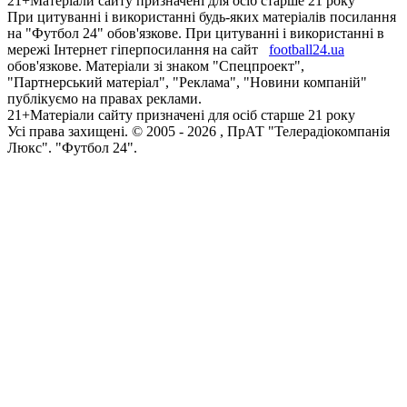
21+
Матеріали сайту призначені для осіб старше 21 року
При цитуванні і використанні будь-яких матеріалів посилання
на "Футбол 24" обов'язкове. При цитуванні і використанні в
мережі Інтернет гіперпосилання на сайт
football24.ua
обов'язкове. Матеріали зі знаком "Спецпроект",
"Партнерський матеріал", "Реклама", "Новини компаній"
публікуємо на правах реклами.
21+
Матеріали сайту призначені для осіб старше 21 року
Усi права захищенi. © 2005 -
2026
, ПрАТ "Телерадіокомпанія
Люкс". "Футбол 24".