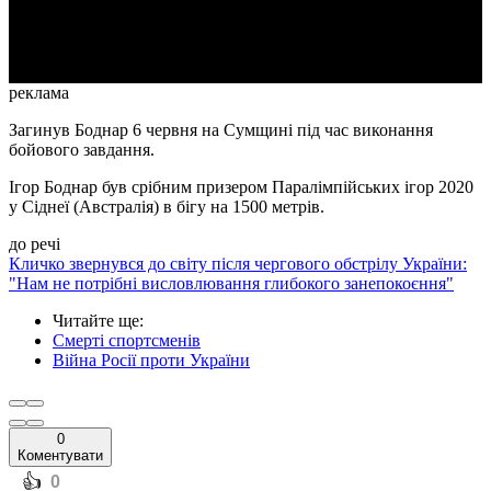
Video
реклама
Загинув Боднар 6 червня на Сумщині під час виконання
бойового завдання.
Ігор Боднар був срібним призером Паралімпійських ігор 2020
у Сіднеї (Австралія) в бігу на 1500 метрів.
до речі
Кличко звернувся до світу після чергового обстрілу України:
"Нам не потрібні висловлювання глибокого занепокоєння"
Читайте ще
:
Смерті спортсменів
Війна Росії проти України
0
Коментувати
️👍
0