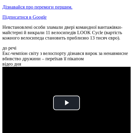
Дізнавайся про перемоги першим.
Підписатися в Google
Невстановлені особи зламали двері командної вантажівки-
майстерні й викрали 11 велосипедів LOOK Cycle (вартість
кожного велосипеда становить приблизно 13 тисяч євро).
до речі
Екс-чемпіон світу з велоспорту дізнався вирок за ненавмисне
вбивство дружини – переїхав її пікапом
відео дня
Play
Video