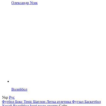
Олександр Усик
Волейбол
Укр
Рус
Футбол
Бокс
Теніс
Біатлон
Легка атлетика
Футзал
Баскетбол
Хокей
Волейбол
Інші види спорту
Сайт