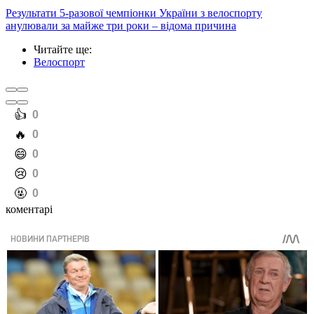
Результати 5-разової чемпіонки України з велоспорту
анулювали за майже три роки – відома причина
Читайте ще
:
Велоспорт
️👍
0
️🔥
0
️😄
0
️😢
0
️🤬
0
коментарі