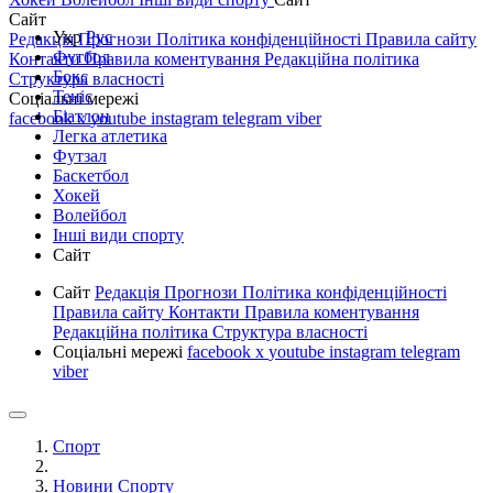
Сайт
Укр
Рус
Редакція
Прогнози
Політика конфіденційності
Правила сайту
Футбол
Контакти
Правила коментування
Редакційна політика
Бокс
Структура власності
Теніс
Соціальні мережі
Біатлон
facebook
x
youtube
instagram
telegram
viber
Легка атлетика
Футзал
Баскетбол
Хокей
Волейбол
Інші види спорту
Сайт
Сайт
Редакція
Прогнози
Політика конфіденційності
Правила сайту
Контакти
Правила коментування
Редакційна політика
Структура власності
Соціальні мережі
facebook
x
youtube
instagram
telegram
viber
Спорт
Новини Спорту