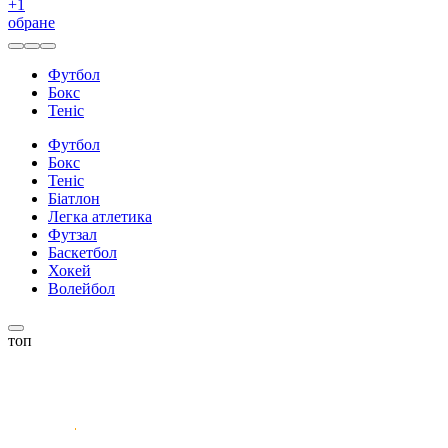
+
1
обране
Футбол
Бокс
Теніс
Футбол
Бокс
Теніс
Біатлон
Легка атлетика
Футзал
Баскетбол
Хокей
Волейбол
топ