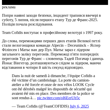
реклама
Попри наявні заходи безпеки, інцидент трапився ввечері в
суботу, 5 липня, після першого етапу Тур де Франс-2025.
Поліція почала розслідування.
Team Cofidis виступає в професійному велотурі з 1997 року.
До слова, переможцями перших двох етапів Великої петлі
стали велогонщики команди Alpecin – Deceuninck – Яспер
Філіпсен і Матьє ван дер Пул. Матьє зараз є лідером
загального заліку перегонів. Переможці п'яти попередніх
перегонів Тур де Франс – словенець Тадей Погачар і данець
Йонас Вінгегор, розташовуються слідом за лідером, маючи
відставання в чотири й шість секунд відповідно.
Dans la nuit de samedi à dimanche, l’équipe Cofidis a
été victime d’un cambriolage. La porte du camion-
atelier a été forcée et onze de nos vélos LOOK Cycle
ont été dérobés malgré les dispositifs de sécurité qui
avaient été mis en place. Des membres de la police se
sont rendus à…
pic.twitter.com/oI6EerUb5c
— Team Cofidis (@TeamCOFIDIS)
July 6, 2025