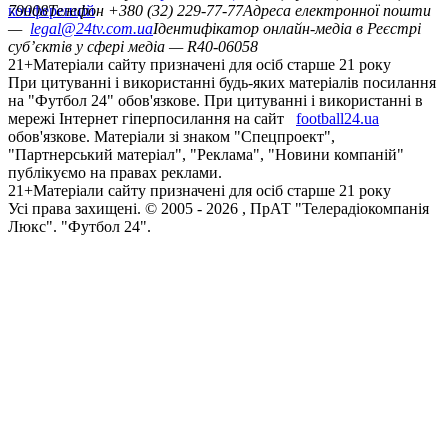
конференцій
79008
Телефон +380 (32) 229-77-77
Адреса електронної пошти
—
legal@24tv.com.ua
Ідентифікатор онлайн-медіа в Реєстрі
суб’єктів у сфері медіа — R40-06058
21+
Матеріали сайту призначені для осіб старше 21 року
При цитуванні і використанні будь-яких матеріалів посилання
на "Футбол 24" обов'язкове. При цитуванні і використанні в
мережі Інтернет гіперпосилання на сайт
football24.ua
обов'язкове. Матеріали зі знаком "Спецпроект",
"Партнерський матеріал", "Реклама", "Новини компаній"
публікуємо на правах реклами.
21+
Матеріали сайту призначені для осіб старше 21 року
Усi права захищенi. © 2005 -
2026
, ПрАТ "Телерадіокомпанія
Люкс". "Футбол 24".