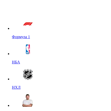
Формула 1
НБА
НХЛ