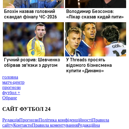
головна
матч-центр
прогнози
футбол +
Обране
САЙТ ФУТБОЛ 24
Редакція
Прогнози
Політика конфіденційності
Правила
сайту
Контакти
Правила коментування
Редакційна