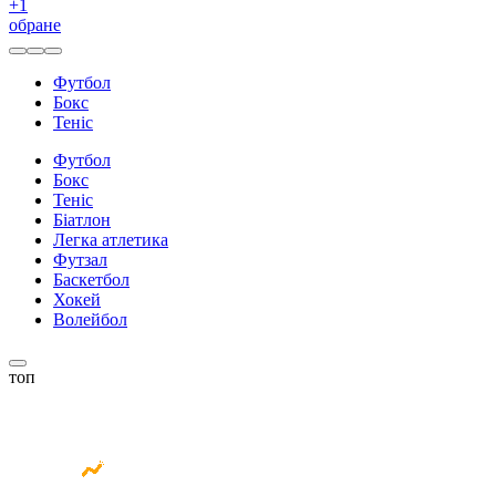
+
1
обране
Футбол
Бокс
Теніс
Футбол
Бокс
Теніс
Біатлон
Легка атлетика
Футзал
Баскетбол
Хокей
Волейбол
топ