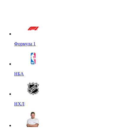
Формула 1
НБА
НХЛ