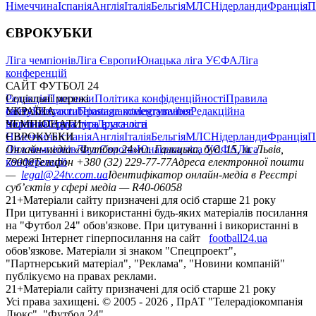
Німеччина
Іспанія
Англія
Італія
Бельгія
МЛС
Нідерланди
Франція
П
ЄВРОКУБКИ
Ліга чемпіонів
Ліга Європи
Юнацька ліга УЄФА
Ліга
конференцій
САЙТ ФУТБОЛ 24
Редакція
Соціальні мережі
Прогнози
Політика конфіденційності
Правила
сайту
facebook
УКРАЇНА
Контакти
x
youtube
Правила коментування
instagram
telegram
viber
Редакційна
політика
Україна
ЧЕМПІОНАТИ
Перша ліга
Структура власності
Друга ліга
Німеччина
ЄВРОКУБКИ
Іспанія
Англія
Італія
Бельгія
МЛС
Нідерланди
Франція
П
Ліга чемпіонів
Онлайн-медіа «Футбол 24»
Ліга Європи
Юнацька ліга УЄФА
пл. Галицька, буд. 15, м. Львів,
Ліга
конференцій
79008
Телефон +380 (32) 229-77-77
Адреса електронної пошти
—
legal@24tv.com.ua
Ідентифікатор онлайн-медіа в Реєстрі
суб’єктів у сфері медіа — R40-06058
21+
Матеріали сайту призначені для осіб старше 21 року
При цитуванні і використанні будь-яких матеріалів посилання
на "Футбол 24" обов'язкове. При цитуванні і використанні в
мережі Інтернет гіперпосилання на сайт
football24.ua
обов'язкове. Матеріали зі знаком "Спецпроект",
"Партнерський матеріал", "Реклама", "Новини компаній"
публікуємо на правах реклами.
21+
Матеріали сайту призначені для осіб старше 21 року
Усi права захищенi. © 2005 -
2026
, ПрАТ "Телерадіокомпанія
Люкс". "Футбол 24".