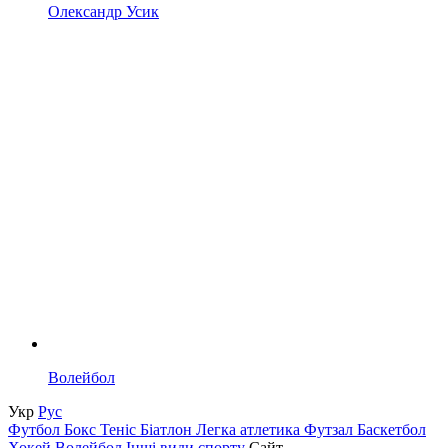
Олександр Усик
Волейбол
Укр
Рус
Футбол
Бокс
Теніс
Біатлон
Легка атлетика
Футзал
Баскетбол
Хокей
Волейбол
Інші види спорту
Сайт