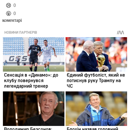
️😢
0
️🤬
0
коментарі