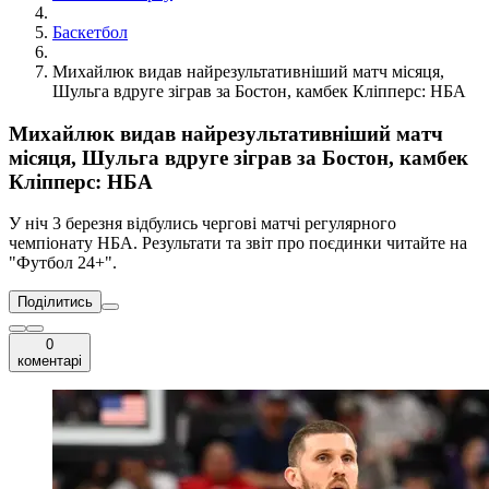
Баскетбол
Михайлюк видав найрезультативніший матч місяця,
Шульга вдруге зіграв за Бостон, камбек Кліпперс: НБА
Михайлюк видав найрезультативніший матч
місяця, Шульга вдруге зіграв за Бостон, камбек
Кліпперс: НБА
У ніч 3 березня відбулись чергові матчі регулярного
чемпіонату НБА. Результати та звіт про поєдинки читайте на
"Футбол 24+".
Поділитись
0
коментарі