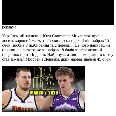
Video
реклама
Український захисник Юти Святослав Михайлюк провів
досить хороший матч, за 25 хвилин на паркеті він набрав 15
очок, зробив 3 підбирання та 2 передачі. Це його найкращий
показник з лютого, коли набрав 18 балів за переможний
поєдинок проти Індіани. Найрезультативнішим гравцем матчу
став Джамал Мюррей з Денвера, який набрав шалені 45 очок.