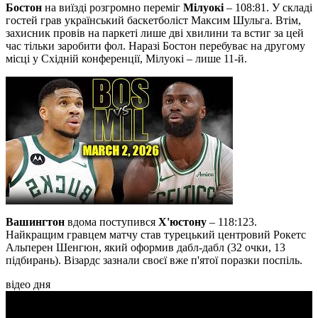
Бостон
на виїзді розгромно переміг
Мілуокі
– 108:81. У складі
гостей грав український баскетболіст Максим Шульга. Втім,
захисник провів на паркеті лише дві хвилини та встиг за цей
час тільки заробити фол. Наразі Бостон перебуває на другому
місці у Східній конференції, Мілуокі – лише 11-й.
Вашингтон
вдома поступився
Х'юстону
– 118:123.
Найкращим гравцем матчу став турецький центровий Рокетс
Альперен Шенгюн, який оформив дабл-дабл (32 очки, 13
підбирань). Візардс зазнали своєї вже п'ятої поразки поспіль.
відео дня