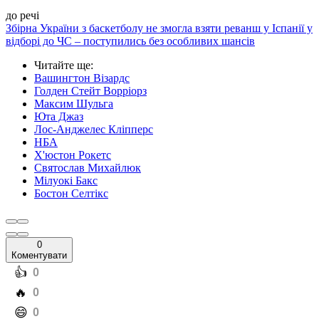
до речі
Збірна України з баскетболу не змогла взяти реванш у Іспанії у
відборі до ЧС – поступились без особливих шансів
Читайте ще
:
Вашингтон Візардс
Голден Стейт Ворріорз
Максим Шульга
Юта Джаз
Лос-Анджелес Кліпперс
НБА
Х'юстон Рокетс
Святослав Михайлюк
Мілуокі Бакс
Бостон Селтікс
0
Коментувати
️👍
0
️🔥
0
️😄
0