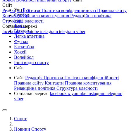
Сайт
Укр
Рус
Редакція
Прогнози
Політика конфіденційності
Правила сайту
Футбол
Контакти
Правила коментування
Редакційна політика
Бокс
Структура власності
Теніс
Соціальні мережі
Біатлон
facebook
x
youtube
instagram
telegram
viber
Легка атлетика
Футзал
Баскетбол
Хокей
Волейбол
Інші види спорту
Сайт
Сайт
Редакція
Прогнози
Політика конфіденційності
Правила сайту
Контакти
Правила коментування
Редакційна політика
Структура власності
Соціальні мережі
facebook
x
youtube
instagram
telegram
viber
Спорт
Новини Спорту