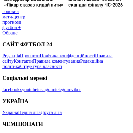
головна
матч-центр
прогнози
футбол +
Обране
САЙТ ФУТБОЛ 24
Редакція
Прогнози
Політика конфіденційності
Правила
сайту
Контакти
Правила коментування
Редакційна
політика
Структура власності
Соціальні мережі
facebook
x
youtube
instagram
telegram
viber
УКРАЇНА
Україна
Перша ліга
Друга ліга
ЧЕМПІОНАТИ