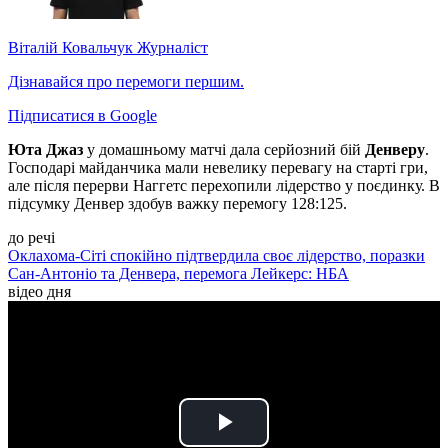
Віталій Ковальчук
Журналіст
Дізнавайся про перемоги першим.
Підписатися в Google
Юта Джаз
у домашньому матчі дала серйозний бій
Денверу
.
Господарі майданчика мали невелику перевагу на старті гри,
але після перерви Наггетс перехопили лідерство у поєдинку. В
підсумку Денвер здобув важку перемогу 128:125.
до речі
Оклахома-Сіті спокійно підтвердила своє лідерство, поразки
Сан-Антоніо та Денвера, перемога Лейкерс: НБА
відео дня
Play