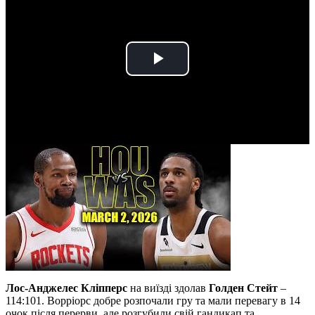
Play
Video
Лос-Анджелес Кліпперс
на виїзді здолав
Голден Стейт
–
114:101. Ворріорс добре розпочали гру та мали перевагу в 14
очок після перерви, але розгубили свій гандикап та