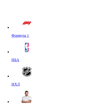
Формула 1
НБА
НХЛ