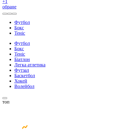
+
1
обране
Футбол
Бокс
Теніс
Футбол
Бокс
Теніс
Біатлон
Легка атлетика
Футзал
Баскетбол
Хокей
Волейбол
топ