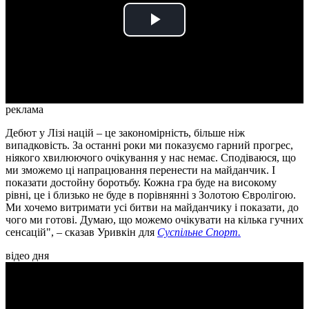
Play
Video
реклама
Дебют у Лізі націй – це закономірність, більше ніж
випадковість. За останні роки ми показуємо гарний прогрес,
ніякого хвилюючого очікування у нас немає. Сподіваюся, що
ми зможемо ці напрацювання перенести на майданчик. І
показати достойну боротьбу. Кожна гра буде на високому
рівні, це і близько не буде в порівнянні з Золотою Євролігою.
Ми хочемо витримати усі битви на майданчику і показати, до
чого ми готові. Думаю, що можемо очікувати на кілька гучних
сенсацій", – сказав Уривкін для
Суспільне Спорт.
відео дня