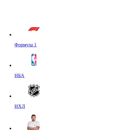
Формула 1
НБА
НХЛ