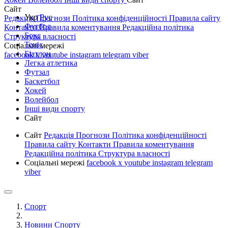
Сайт
Укр
Рус
Редакція
Прогнози
Політика конфіденційності
Правила сайту
Футбол
Контакти
Правила коментування
Редакційна політика
Бокс
Структура власності
Теніс
Соціальні мережі
Біатлон
facebook
x
youtube
instagram
telegram
viber
Легка атлетика
Футзал
Баскетбол
Хокей
Волейбол
Інші види спорту
Сайт
Сайт
Редакція
Прогнози
Політика конфіденційності
Правила сайту
Контакти
Правила коментування
Редакційна політика
Структура власності
Соціальні мережі
facebook
x
youtube
instagram
telegram
viber
Спорт
Новини Спорту