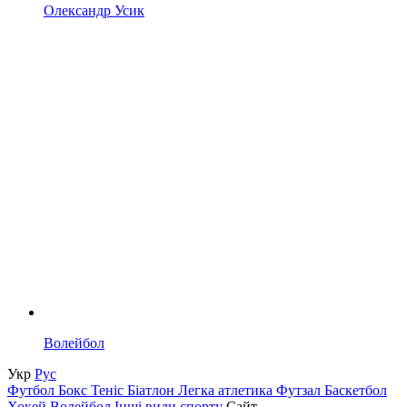
Олександр Усик
Волейбол
Укр
Рус
Футбол
Бокс
Теніс
Біатлон
Легка атлетика
Футзал
Баскетбол
Хокей
Волейбол
Інші види спорту
Сайт