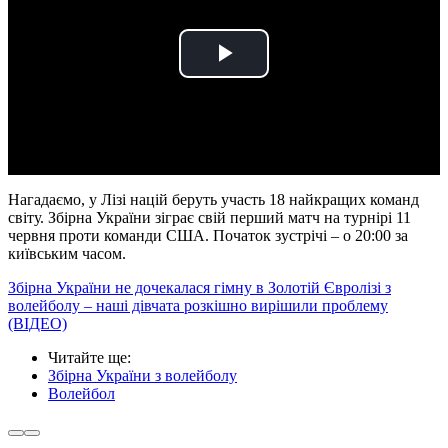
Play
Video
Нагадаємо, у Лізі націй беруть участь 18 найкращих команд
світу. Збірна України зіграє свій перший матч на турнірі 11
червня проти команди США. Початок зустрічі – о 20:00 за
київським часом.
Збірна України не дочекалася гімну в Золотій Євролізі з
волейболу – наші дівчата розкішно вирішили проблему
(ВІДЕО)
Читайте ще
:
Збірна України з волейболу
Волейбол