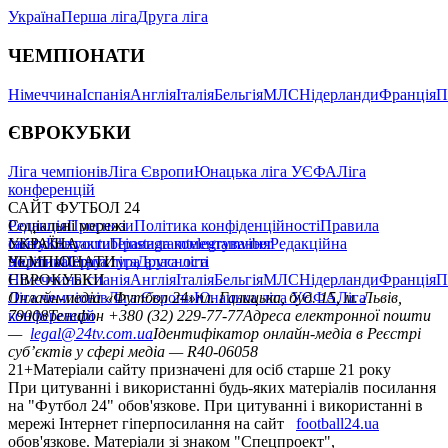
Україна
Перша ліга
Друга ліга
ЧЕМПІОНАТИ
Німеччина
Іспанія
Англія
Італія
Бельгія
МЛС
Нідерланди
Франція
П
ЄВРОКУБКИ
Ліга чемпіонів
Ліга Європи
Юнацька ліга УЄФА
Ліга
конференцій
САЙТ ФУТБОЛ 24
Редакція
Соціальні мережі
Прогнози
Політика конфіденційності
Правила
сайту
facebook
УКРАЇНА
Контакти
x
youtube
Правила коментування
instagram
telegram
viber
Редакційна
політика
Україна
ЧЕМПІОНАТИ
Перша ліга
Структура власності
Друга ліга
Німеччина
ЄВРОКУБКИ
Іспанія
Англія
Італія
Бельгія
МЛС
Нідерланди
Франція
П
Ліга чемпіонів
Онлайн-медіа «Футбол 24»
Ліга Європи
Юнацька ліга УЄФА
пл. Галицька, буд. 15, м. Львів,
Ліга
конференцій
79008
Телефон +380 (32) 229-77-77
Адреса електронної пошти
—
legal@24tv.com.ua
Ідентифікатор онлайн-медіа в Реєстрі
суб’єктів у сфері медіа — R40-06058
21+
Матеріали сайту призначені для осіб старше 21 року
При цитуванні і використанні будь-яких матеріалів посилання
на "Футбол 24" обов'язкове. При цитуванні і використанні в
мережі Інтернет гіперпосилання на сайт
football24.ua
обов'язкове. Матеріали зі знаком "Спецпроект",