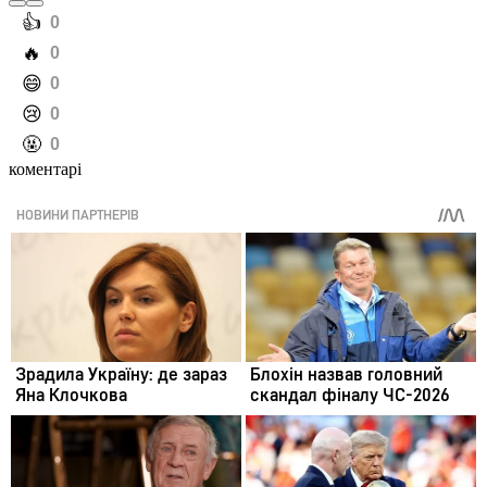
️👍
0
️🔥
0
️😄
0
️😢
0
️🤬
0
коментарі