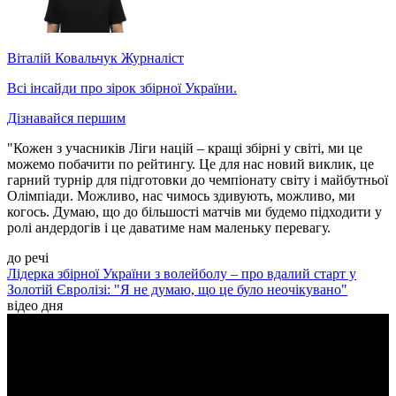
Віталій Ковальчук
Журналіст
Всі інсайди про зірок збірної України.
Дізнавайся першим
"Кожен з учасників Ліги націй – кращі збірні у світі, ми це
можемо побачити по рейтингу. Це для нас новий виклик, це
гарний турнір для підготовки до чемпіонату світу і майбутньої
Олімпіади. Можливо, нас чимось здивують, можливо, ми
когось. Думаю, що до більшості матчів ми будемо підходити у
ролі андердогів і це даватиме нам маленьку перевагу.
до речі
Лідерка збірної України з волейболу – про вдалий старт у
Золотій Євролізі: "Я не думаю, що це було неочікувано"
відео дня