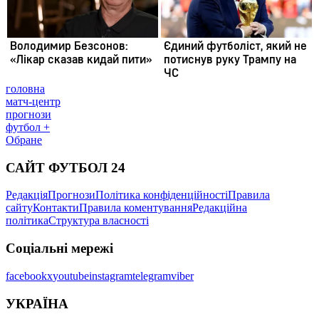
головна
матч-центр
прогнози
футбол +
Обране
САЙТ ФУТБОЛ 24
Редакція
Прогнози
Політика конфіденційності
Правила
сайту
Контакти
Правила коментування
Редакційна
політика
Структура власності
Соціальні мережі
facebook
x
youtube
instagram
telegram
viber
УКРАЇНА