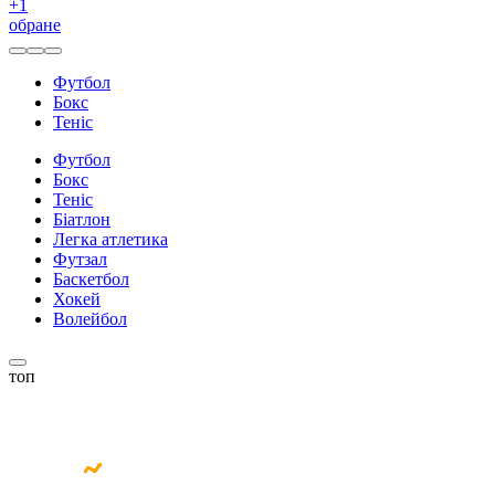
+
1
обране
Футбол
Бокс
Теніс
Футбол
Бокс
Теніс
Біатлон
Легка атлетика
Футзал
Баскетбол
Хокей
Волейбол
топ