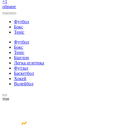
+
1
обране
Футбол
Бокс
Теніс
Футбол
Бокс
Теніс
Біатлон
Легка атлетика
Футзал
Баскетбол
Хокей
Волейбол
топ