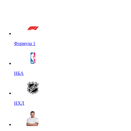
Формула 1
НБА
НХЛ