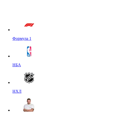
Формула 1
НБА
НХЛ