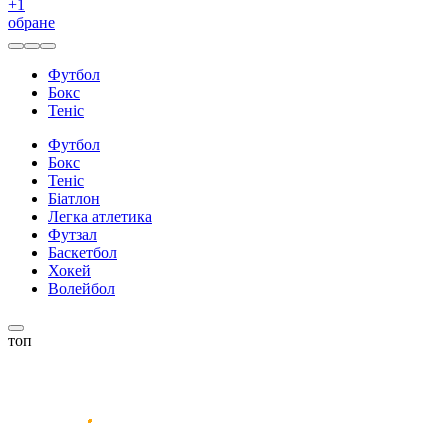
+
1
обране
Футбол
Бокс
Теніс
Футбол
Бокс
Теніс
Біатлон
Легка атлетика
Футзал
Баскетбол
Хокей
Волейбол
топ