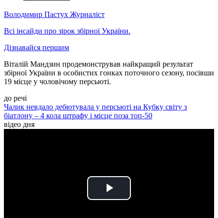
Володимир Пастух
Журналіст
Всі інсайди про зірок збірної України.
Дізнавайся першим
Віталій Мандзин продемонстрував найкращий результат
збірної України в особистих гонках поточного сезону, посівши
19 місце у чоловічому персьюті.
до речі
Чалик невдало дебютувала у персьюті на Кубку світу з
біатлону – 4 кола штрафу і місце поза топ-50
відео дня
Play