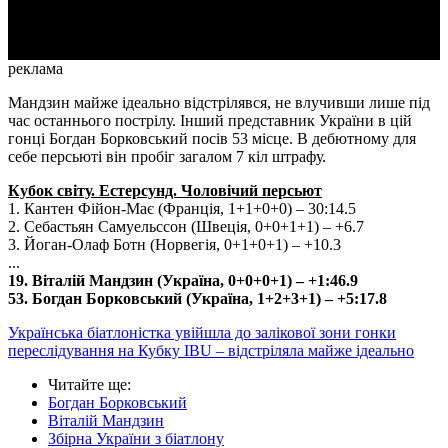
Video
реклама
Мандзин майже ідеально відстрілявся, не влучивши лише під
час останнього пострілу. Інший представник України в цій
гонці Богдан Борковський посів 53 місце. В дебютному для
себе персьюті він пробіг загалом 7 кіл штрафу.
Кубок світу. Естерсунд. Чоловічий персьют
1. Кантен Фійон-Має (Франція, 1+1+0+0) – 30:14.5
2. Себастьян Самуельссон (Швеція, 0+0+1+1) – +6.7
3. Йоган-Олаф Ботн (Норвегія, 0+1+0+1) – +10.3
...
19. Віталій Мандзин (Україна, 0+0+0+1) – +1:46.9
53. Богдан Борковський (Україна, 1+2+3+1) – +5:17.8
Українська біатлоністка увійшла до залікової зони гонки
переслідування на Кубку IBU – відстріляла майже ідеально
Читайте ще
:
Богдан Борковський
Віталій Мандзин
Збірна України з біатлону