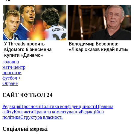
головна
матч-центр
прогнози
футбол +
Обране
САЙТ ФУТБОЛ 24
Редакція
Прогнози
Політика конфіденційності
Правила
сайту
Контакти
Правила коментування
Редакційна
політика
Структура власності
Соціальні мережі