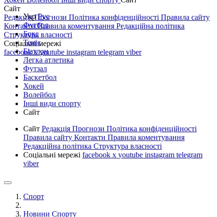
Сайт
Укр
Рус
Редакція
Прогнози
Політика конфіденційності
Правила сайту
Футбол
Контакти
Правила коментування
Редакційна політика
Бокс
Структура власності
Теніс
Соціальні мережі
Біатлон
facebook
x
youtube
instagram
telegram
viber
Легка атлетика
Футзал
Баскетбол
Хокей
Волейбол
Інші види спорту
Сайт
Сайт
Редакція
Прогнози
Політика конфіденційності
Правила сайту
Контакти
Правила коментування
Редакційна політика
Структура власності
Соціальні мережі
facebook
x
youtube
instagram
telegram
viber
Спорт
Новини Спорту