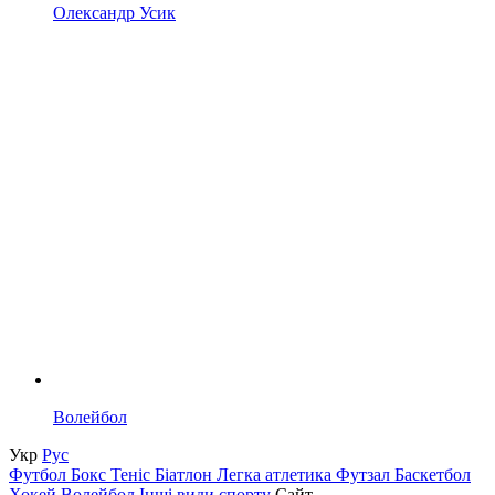
Олександр Усик
Волейбол
Укр
Рус
Футбол
Бокс
Теніс
Біатлон
Легка атлетика
Футзал
Баскетбол
Хокей
Волейбол
Інші види спорту
Сайт