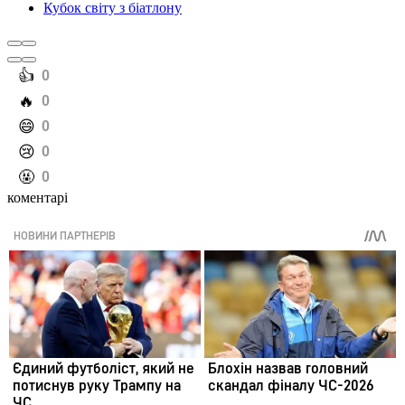
Кубок світу з біатлону
️👍
0
️🔥
0
️😄
0
️😢
0
️🤬
0
коментарі