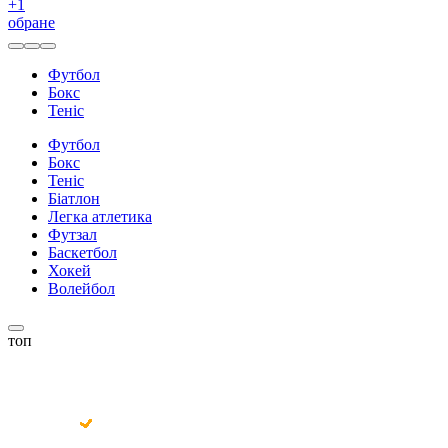
+
1
обране
Футбол
Бокс
Теніс
Футбол
Бокс
Теніс
Біатлон
Легка атлетика
Футзал
Баскетбол
Хокей
Волейбол
топ