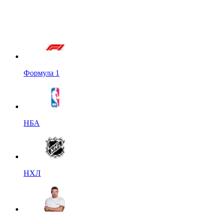
Формула 1
НБА
НХЛ