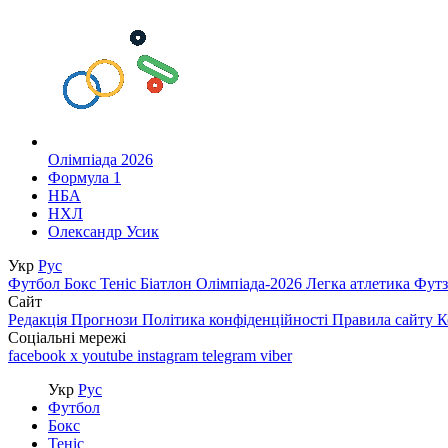
Олімпіада 2026
Формула 1
НБА
НХЛ
Олександр Усик
Укр
Рус
Футбол
Бокс
Теніс
Біатлон
Олімпіада-2026
Легка атлетика
Фут
Сайт
Редакція
Прогнози
Політика конфіденційності
Правила сайту
К
Соціальні мережі
facebook
x
youtube
instagram
telegram
viber
Укр
Рус
Футбол
Бокс
Теніс