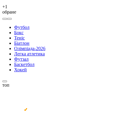
+
1
обране
Футбол
Бокс
Теніс
Біатлон
Олімпіада-2026
Легка атлетика
Футзал
Баскетбол
Хокей
топ