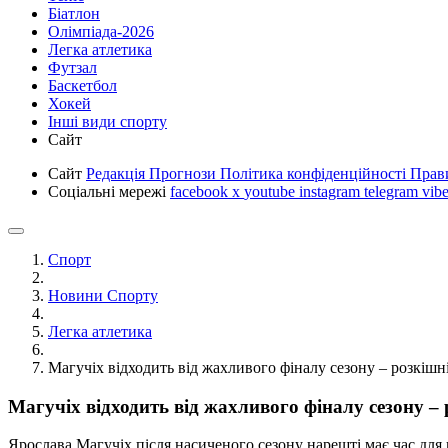
Біатлон
Олімпіада-2026
Легка атлетика
Футзал
Баскетбол
Хокей
Інші види спорту
Сайт
Сайт
Редакція
Прогнози
Політика конфіденційності
Прав
Соціальні мережі
facebook
x
youtube
instagram
telegram
vibe
Спорт
Новини Спорту
Легка атлетика
Магучіх відходить від жахливого фіналу сезону – розкішн
Магучіх відходить від жахливого фіналу сезону –
Ярослава Магучіх після насиченого сезону нарешті має час для 