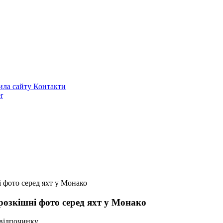
ила сайту
Контакти
r
і фото серед яхт у Монако
 розкішні фото серед яхт у Монако
відпочинку.