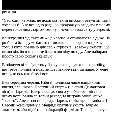
реклама
"Сьогодні, на жаль, не показала такий високий результат, який
хотілося б. Але все одно рада, бо продовжую входити у форму
перед головним стартом сезону – чемпіонатом світу у вересні.
Конкуренція з дівчатами – це класно, а стрибалося не дуже. За
розбігом було дуже багато помилок, і не впоралася трохи,
тому я бігла повільно для своїх стрибків. Не можу сказати, що
це досвід, бо в мене вже багато досвіду позаду. Але набираю
просто свою форму і кайфую.
В обличчя вітер був, тому бракувало відчуття свого розбігу,
що треба починати повільніше і закінчувати швидше. У мене
все було ось так: біжу і все.
Вже середина червня. Ніби й починала лише наприкінці
квітня, але нічого. Наступний старт – (на етапі Діамантової
ліги) в Парижі. Повертаюся до свого улюбленого міста, в
якому встановила світовий рекорд та виграла олімпійське
"золото". Але сезон попереду: Париж, потім ще в чемпіонаті
Європи командному в Мадриді братиму участь. Будемо
змагатися, аби підійти в найкращій формі до Токіо", – цитує