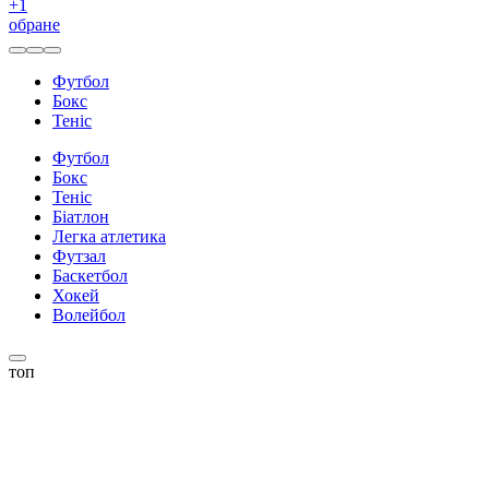
+
1
обране
Футбол
Бокс
Теніс
Футбол
Бокс
Теніс
Біатлон
Легка атлетика
Футзал
Баскетбол
Хокей
Волейбол
топ