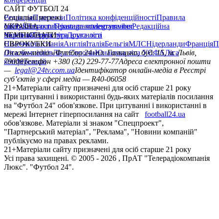
САЙТ ФУТБОЛ 24
Редакція
Соціальні мережі
Прогнози
Політика конфіденційності
Правила
сайту
facebook
УКРАЇНА
Контакти
x
youtube
Правила коментування
instagram
telegram
viber
Редакційна
політика
Україна
ЧЕМПІОНАТИ
Перша ліга
Структура власності
Друга ліга
Німеччина
ЄВРОКУБКИ
Іспанія
Англія
Італія
Бельгія
МЛС
Нідерланди
Франція
П
Ліга чемпіонів
Онлайн-медіа «Футбол 24»
Ліга Європи
Юнацька ліга УЄФА
пл. Галицька, буд. 15, м. Львів,
Ліга
конференцій
79008
Телефон +380 (32) 229-77-77
Адреса електронної пошти
—
legal@24tv.com.ua
Ідентифікатор онлайн-медіа в Реєстрі
суб’єктів у сфері медіа — R40-06058
21+
Матеріали сайту призначені для осіб старше 21 року
При цитуванні і використанні будь-яких матеріалів посилання
на "Футбол 24" обов'язкове. При цитуванні і використанні в
мережі Інтернет гіперпосилання на сайт
football24.ua
обов'язкове. Матеріали зі знаком "Спецпроект",
"Партнерський матеріал", "Реклама", "Новини компаній"
публікуємо на правах реклами.
21+
Матеріали сайту призначені для осіб старше 21 року
Усi права захищенi. © 2005 -
2026
, ПрАТ "Телерадіокомпанія
Люкс". "Футбол 24".