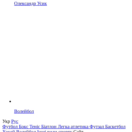
Олександр Усик
Волейбол
Укр
Рус
Футбол
Бокс
Теніс
Біатлон
Легка атлетика
Футзал
Баскетбол
Хокей
Волейбол
Інші види спорту
Сайт