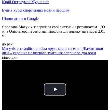
Юрій Остроумов
Журналіст
Будь в курсі спортивних новин першим
Підписатися в Google
Ярослава Магучіх завершила свої виступи з результатом 1,99
м, а Оліслагерс перемогла, підкоривши планку на висоті 2,01
м.
до речі
Магучіх сенсаційно посіла друге місце на етапі Діамантової
ліги – українка не виграла змагання вперше за два роки
відео дня
Play
Video