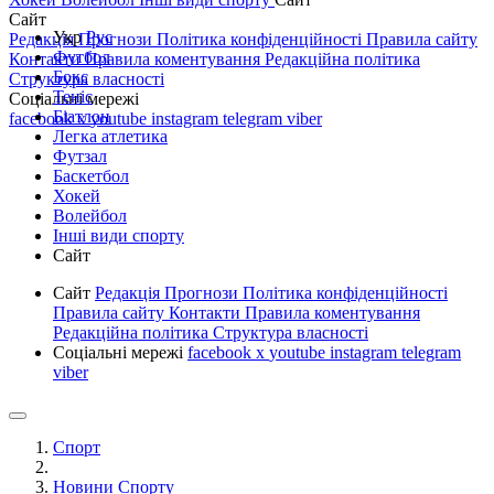
Сайт
Укр
Рус
Редакція
Прогнози
Політика конфіденційності
Правила сайту
Футбол
Контакти
Правила коментування
Редакційна політика
Бокс
Структура власності
Теніс
Соціальні мережі
Біатлон
facebook
x
youtube
instagram
telegram
viber
Легка атлетика
Футзал
Баскетбол
Хокей
Волейбол
Інші види спорту
Сайт
Сайт
Редакція
Прогнози
Політика конфіденційності
Правила сайту
Контакти
Правила коментування
Редакційна політика
Структура власності
Соціальні мережі
facebook
x
youtube
instagram
telegram
viber
Спорт
Новини Спорту