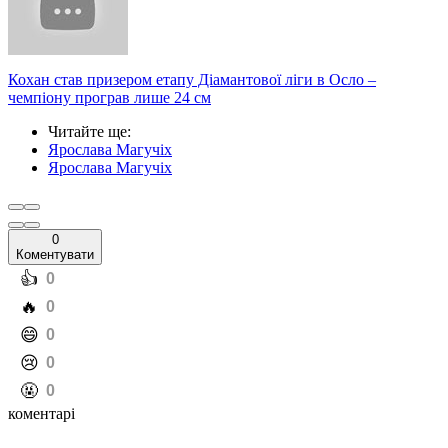
Кохан став призером етапу Діамантової ліги в Осло –
чемпіону програв лише 24 см
Читайте ще
:
Ярослава Магучіх
Ярослава Магучіх
0
Коментувати
️👍
0
️🔥
0
️😄
0
️😢
0
️🤬
0
коментарі