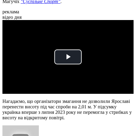
Магучіх
"Суспільне Спорт"
.
реклама
відео дня
Play
Video
Нагадаємо, що організатори змагання не дозволили Ярославі
перенести висоту під час спроби на 2,01 м. У підсумку
українка вперше з липня 2023 року не перемогла у стрибках у
висоту на відкритому повітрі.