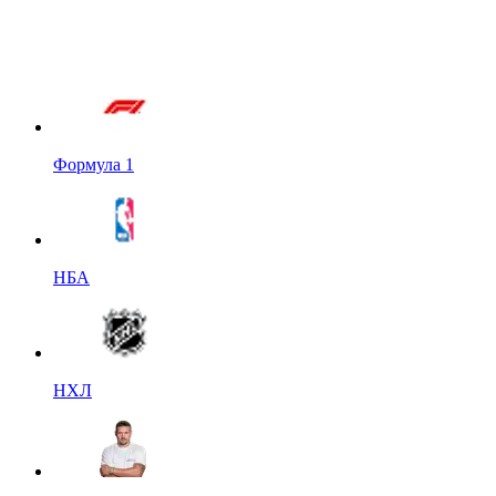
Формула 1
НБА
НХЛ