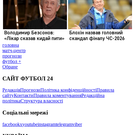
головна
матч-центр
прогнози
футбол +
Обране
САЙТ ФУТБОЛ 24
Редакція
Прогнози
Політика конфіденційності
Правила
сайту
Контакти
Правила коментування
Редакційна
політика
Структура власності
Соціальні мережі
facebook
x
youtube
instagram
telegram
viber