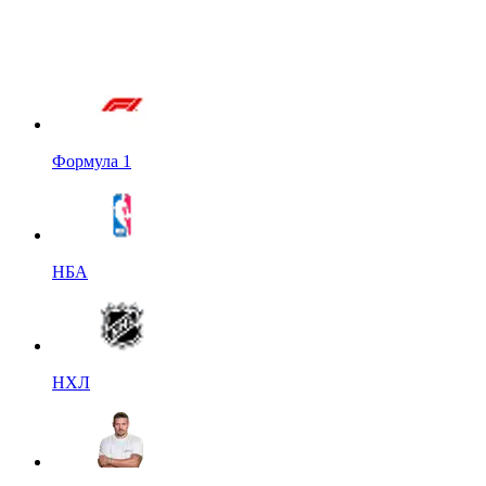
Формула 1
НБА
НХЛ