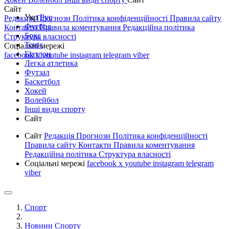
Сайт
Укр
Рус
Редакція
Прогнози
Політика конфіденційності
Правила сайту
Футбол
Контакти
Правила коментування
Редакційна політика
Бокс
Структура власності
Теніс
Соціальні мережі
Біатлон
facebook
x
youtube
instagram
telegram
viber
Легка атлетика
Футзал
Баскетбол
Хокей
Волейбол
Інші види спорту
Сайт
Сайт
Редакція
Прогнози
Політика конфіденційності
Правила сайту
Контакти
Правила коментування
Редакційна політика
Структура власності
Соціальні мережі
facebook
x
youtube
instagram
telegram
viber
Спорт
Новини Спорту