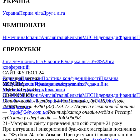
УКРАЇНА
Україна
Перша ліга
Друга ліга
ЧЕМПІОНАТИ
Німеччина
Іспанія
Англія
Італія
Бельгія
МЛС
Нідерланди
Франція
П
ЄВРОКУБКИ
Ліга чемпіонів
Ліга Європи
Юнацька ліга УЄФА
Ліга
конференцій
САЙТ ФУТБОЛ 24
Редакція
Соціальні мережі
Прогнози
Політика конфіденційності
Правила
сайту
facebook
УКРАЇНА
Контакти
x
youtube
Правила коментування
instagram
telegram
viber
Редакційна
політика
Україна
ЧЕМПІОНАТИ
Перша ліга
Структура власності
Друга ліга
Німеччина
ЄВРОКУБКИ
Іспанія
Англія
Італія
Бельгія
МЛС
Нідерланди
Франція
П
Ліга чемпіонів
Онлайн-медіа «Футбол 24»
Ліга Європи
Юнацька ліга УЄФА
пл. Галицька, буд. 15, м. Львів,
Ліга
конференцій
79008
Телефон +380 (32) 229-77-77
Адреса електронної пошти
—
legal@24tv.com.ua
Ідентифікатор онлайн-медіа в Реєстрі
суб’єктів у сфері медіа — R40-06058
21+
Матеріали сайту призначені для осіб старше 21 року
При цитуванні і використанні будь-яких матеріалів посилання
на "Футбол 24" обов'язкове. При цитуванні і використанні в