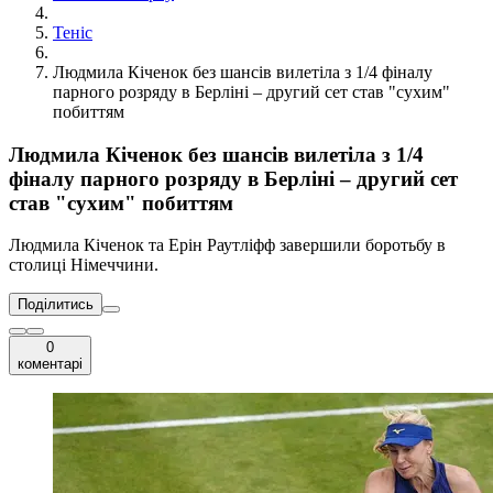
Теніс
Людмила Кіченок без шансів вилетіла з 1/4 фіналу
парного розряду в Берліні – другий сет став "сухим"
побиттям
Людмила Кіченок без шансів вилетіла з 1/4
фіналу парного розряду в Берліні – другий сет
став "сухим" побиттям
Людмила Кіченок та Ерін Раутліфф завершили боротьбу в
столиці Німеччини.
Поділитись
0
коментарі