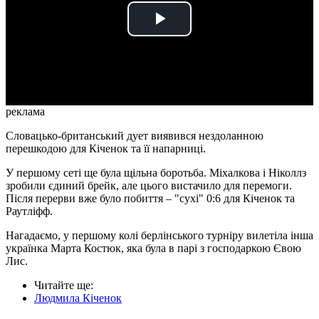
Play
Video
реклама
Словацько-британський дует виявився нездоланною
перешкодою для Кіченок та її напарниці.
У першому сеті ще була щільна боротьба. Міхалкова і Ніколлз
зробили єдиний брейк, але цього вистачило для перемоги.
Після перерви вже було побиття – "сухі" 0:6 для Кіченок та
Раутліфф.
Нагадаємо, у першому колі берлінського турніру вилетіла інша
українка Марта Костюк, яка була в парі з господаркою Євою
Лис.
Читайте ще
:
Людмила Кіченок