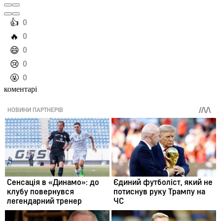
️👍
0
️🔥
0
️😄
0
️😢
0
️🤬
0
коментарі