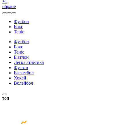
+
1
обране
Футбол
Бокс
Теніс
Футбол
Бокс
Теніс
Біатлон
Легка атлетика
Футзал
Баскетбол
Хокей
Волейбол
топ