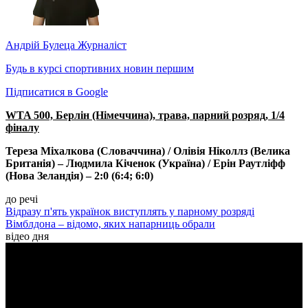
Андрій Булеца
Журналіст
Будь в курсі спортивних новин першим
Підписатися в Google
WTA 500, Берлін (Німеччина), трава, парний розряд, 1/4
фіналу
Тереза Міхалкова (Словаччина) / Олівія Ніколлз (Велика
Британія) – Людмила Кіченок (Україна) / Ерін Раутліфф
(Нова Зеландія) – 2:0 (6:4; 6:0)
до речі
Відразу п'ять українок виступлять у парному розряді
Вімблдона – відомо, яких напарниць обрали
відео дня