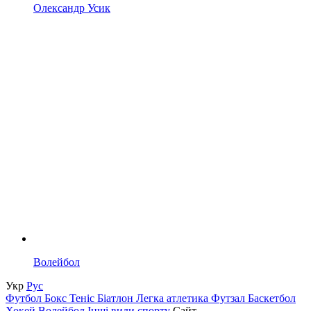
Олександр Усик
Волейбол
Укр
Рус
Футбол
Бокс
Теніс
Біатлон
Легка атлетика
Футзал
Баскетбол
Хокей
Волейбол
Інші види спорту
Сайт