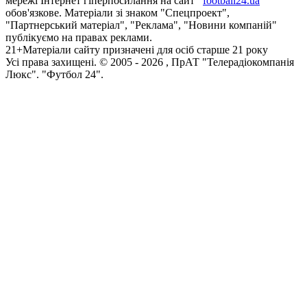
мережі Інтернет гіперпосилання на сайт
football24.ua
обов'язкове. Матеріали зі знаком "Спецпроект",
"Партнерський матеріал", "Реклама", "Новини компаній"
публікуємо на правах реклами.
21+
Матеріали сайту призначені для осіб старше 21 року
Усi права захищенi. © 2005 -
2026
, ПрАТ "Телерадіокомпанія
Люкс". "Футбол 24".