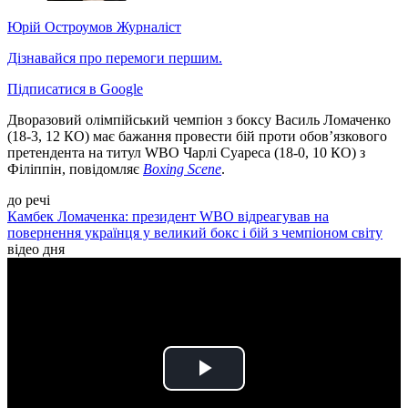
Юрій Остроумов
Журналіст
Дізнавайся про перемоги першим.
Підписатися в Google
Дворазовий олімпійський чемпіон з боксу Василь Ломаченко
(18-3, 12 КО) має бажання провести бій проти обов’язкового
претендента на титул WBO Чарлі Суареса (18-0, 10 КО) з
Філіппін, повідомляє
Boxing Scene
.
до речі
Камбек Ломаченка: президент WBO відреагував на
повернення українця у великий бокс і бій з чемпіоном світу
відео дня
Play