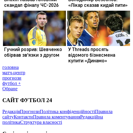
головна
матч-центр
прогнози
футбол +
Обране
САЙТ ФУТБОЛ 24
Редакція
Прогнози
Політика конфіденційності
Правила
сайту
Контакти
Правила коментування
Редакційна
політика
Структура власності