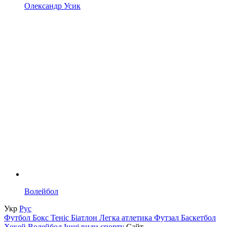
Олександр Усик
Волейбол
Укр
Рус
Футбол
Бокс
Теніс
Біатлон
Легка атлетика
Футзал
Баскетбол
Хокей
Волейбол
Інші види спорту
Сайт