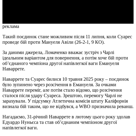
Video
реклама
Такий поєдинок стане можливим після 11 липня, коли Суарес
проведе бій проти Мануеля Авіли (26-2-1, 9 КО).
За даними джерела, Ломаченко вважає зустріч з Чарлі
ідеальним варіантом для повернення, а потім хоче бій проти
об’єднаного чемпіона другої напівлегкої ваги Емануеля
Наваррете.
Наваррете та Суарес билися 10 травня 2025 року – поєдинок
було зупинено через розсічення в Емануеля. За очками
Наваррете переміг, але потім стало відомо, що розсічення
сталося після удару Суареса. Зрештою, перемогу Чарлі не
зарахували. У підсумку Атлетична комісія штату Каліфорнія
визнала бій таким, що не відбувся, а WBO призначила реванш.
Нагадаємо, 31-річний Наваррете в лютому цього року здолав
Едуардо Нуньєса та став об’єднаним чемпіоном другої
напівлегкої ваги.