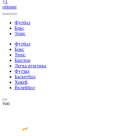
+
1
обране
Футбол
Бокс
Теніс
Футбол
Бокс
Теніс
Біатлон
Легка атлетика
Футзал
Баскетбол
Хокей
Волейбол
топ