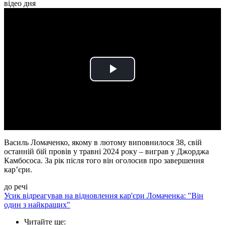
відео дня
Play
Video
Василь Ломаченко, якому в лютому виповнилося 38, свій
останній бій провів у травні 2024 року – виграв у Джорджа
Камбососа. За рік після того він оголосив про завершення
кар’єри.
до речі
Усик відреагував на відновлення кар'єри Ломаченка: "Він
один з найкращих"
Читайте ще
: