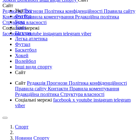
Сайт
Укр
Рус
Редакція
Прогнози
Політика конфіденційності
Правила сайту
Футбол
Контакти
Правила коментування
Редакційна політика
Бокс
Структура власності
Теніс
Соціальні мережі
Біатлон
facebook
x
youtube
instagram
telegram
viber
Легка атлетика
Футзал
Баскетбол
Хокей
Волейбол
Інші види спорту
Сайт
Сайт
Редакція
Прогнози
Політика конфіденційності
Правила сайту
Контакти
Правила коментування
Редакційна політика
Структура власності
Соціальні мережі
facebook
x
youtube
instagram
telegram
viber
Спорт
Новини Спорту