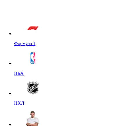
Формула 1
НБА
НХЛ