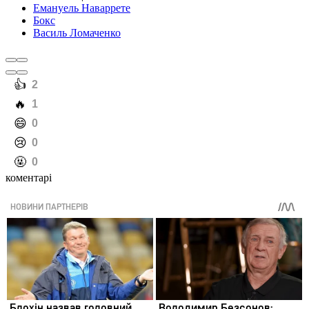
Емануель Наваррете
Бокс
Василь Ломаченко
️👍
2
️🔥
1
️😄
0
️😢
0
️🤬
0
коментарі