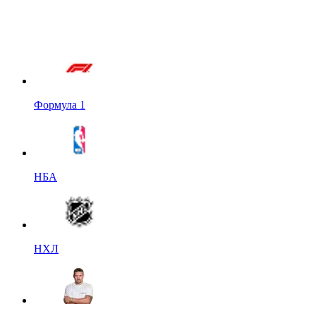
Формула 1
НБА
НХЛ