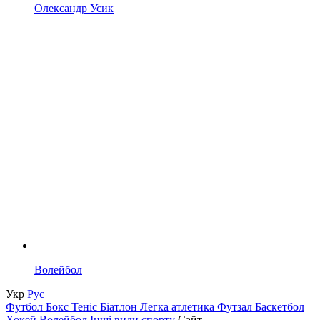
Олександр Усик
Волейбол
Укр
Рус
Футбол
Бокс
Теніс
Біатлон
Легка атлетика
Футзал
Баскетбол
Хокей
Волейбол
Інші види спорту
Сайт