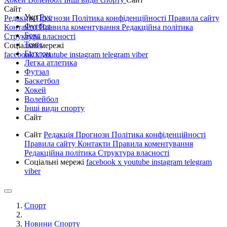
Сайт
Укр
Рус
Редакція
Прогнози
Політика конфіденційності
Правила сайту
Футбол
Контакти
Правила коментування
Редакційна політика
Бокс
Структура власності
Теніс
Соціальні мережі
Біатлон
facebook
x
youtube
instagram
telegram
viber
Легка атлетика
Футзал
Баскетбол
Хокей
Волейбол
Інші види спорту
Сайт
Сайт
Редакція
Прогнози
Політика конфіденційності
Правила сайту
Контакти
Правила коментування
Редакційна політика
Структура власності
Соціальні мережі
facebook
x
youtube
instagram
telegram
viber
Спорт
Новини Спорту