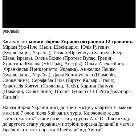
Video
реклама
Загалом, до
заявки збірної України потрапили 12 гравчинь:
Міріам Уро-Нілє (Ньон, Швейцарія), Юлія Гутевич
(Будівельник, Україна), Тетяна Юркевічус (Хапоель Беер-
Шева, Ізраїль), Олена Бойко (Протеас Вулас, Греція),
Христина Кулєша (УБІ Грац, Австрія), Ольга Алексейчик
(Франківськ-Прикарпаття, Україна), Анжеліка Ляшко
(Будівельник, Україна), Дар'я Кононученко (Шаморін,
Словаччина), Серафима Тиха (Віртус Кальярі, Італія),
Анастасія Ковтун (Слованка, Чехія), Карина Панчук
(Шаморін, Словаччина), Поліна Тупало (ТТТ Рига Джуніорс,
Латвія).
Наразі збірна України посідає третє місце у квартеті E, маючи
в активі 7 очок після 5 зіграних турів. Ключовою ж для
"синьо-жовтих" стане розв'язка у групах A та D. Для виходу
до другого етапу українкам потрібні поразка Ірландії в матчі з
Ізраїлем, а також поразка Швейцарії від Австрії.