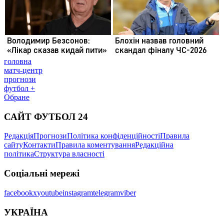
головна
матч-центр
прогнози
футбол +
Обране
САЙТ ФУТБОЛ 24
Редакція
Прогнози
Політика конфіденційності
Правила
сайту
Контакти
Правила коментування
Редакційна
політика
Структура власності
Соціальні мережі
facebook
x
youtube
instagram
telegram
viber
УКРАЇНА