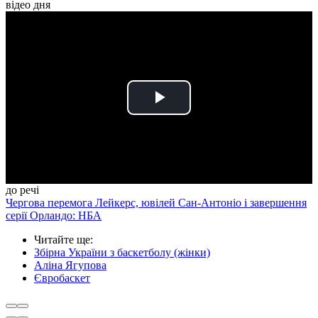
відео дня
Play
Video
до речі
Чергова перемога Лейкерс, ювілей Сан-Антоніо і завершення
серії Орландо: НБА
Читайте ще
:
Збірна України з баскетболу (жінки)
Аліна Ягупова
Євробаскет