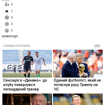
️👍
0
️🔥
1
️😄
0
️😢
0
️🤬
0
коментарі