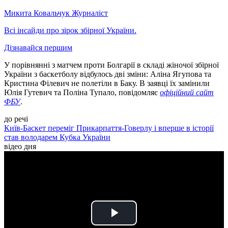
Микита Ковальчук
Журналіст
Всі інсайди про зірок збірної України.
Дізнавайся першим
У порівнянні з матчем проти Болгарії в складі жіночої збірної
України з баскетболу відбулось дві зміни: Аліна Ягупова та
Кристина Філевич не полетіли в Баку. В заявці їх замінили
Юлія Гутевич та Поліна Тупало, повідомляє
офіційний сайт
ФБУ
.
до речі
Київ-Баскет переміг Прикарпаття-Говерлу і вперше в історії
став володарем Кубка України
відео дня
Play