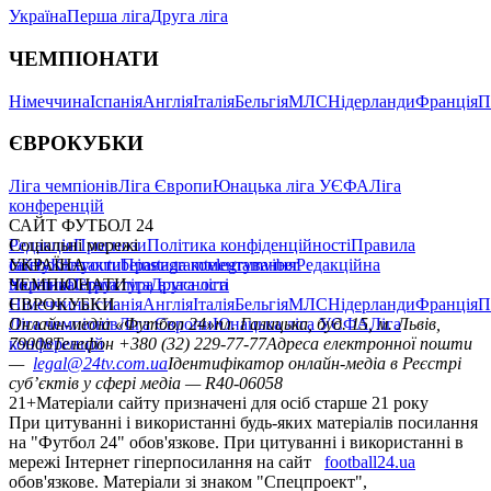
Україна
Перша ліга
Друга ліга
ЧЕМПІОНАТИ
Німеччина
Іспанія
Англія
Італія
Бельгія
МЛС
Нідерланди
Франція
П
ЄВРОКУБКИ
Ліга чемпіонів
Ліга Європи
Юнацька ліга УЄФА
Ліга
конференцій
САЙТ ФУТБОЛ 24
Редакція
Соціальні мережі
Прогнози
Політика конфіденційності
Правила
сайту
facebook
УКРАЇНА
Контакти
x
youtube
Правила коментування
instagram
telegram
viber
Редакційна
політика
Україна
ЧЕМПІОНАТИ
Перша ліга
Структура власності
Друга ліга
Німеччина
ЄВРОКУБКИ
Іспанія
Англія
Італія
Бельгія
МЛС
Нідерланди
Франція
П
Ліга чемпіонів
Онлайн-медіа «Футбол 24»
Ліга Європи
Юнацька ліга УЄФА
пл. Галицька, буд. 15, м. Львів,
Ліга
конференцій
79008
Телефон +380 (32) 229-77-77
Адреса електронної пошти
—
legal@24tv.com.ua
Ідентифікатор онлайн-медіа в Реєстрі
суб’єктів у сфері медіа — R40-06058
21+
Матеріали сайту призначені для осіб старше 21 року
При цитуванні і використанні будь-яких матеріалів посилання
на "Футбол 24" обов'язкове. При цитуванні і використанні в
мережі Інтернет гіперпосилання на сайт
football24.ua
обов'язкове. Матеріали зі знаком "Спецпроект",