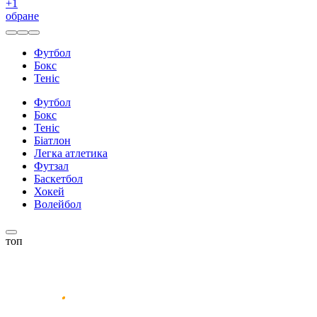
+
1
обране
Футбол
Бокс
Теніс
Футбол
Бокс
Теніс
Біатлон
Легка атлетика
Футзал
Баскетбол
Хокей
Волейбол
топ