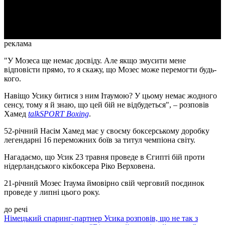
Video
реклама
"У Мозеса ще немає досвіду. Але якщо змусити мене
відповісти прямо, то я скажу, що Мозес може перемогти будь-
кого.
Навіщо Усику битися з ним Ітаумою? У цьому немає жодного
сенсу, тому я й знаю, що цей бій не відбудеться", – розповів
Хамед
talkSPORT Boxing
.
52-річний Насім Хамед має у своєму боксерському доробку
легендарні 16 переможних боїв за титул чемпіона світу.
Нагадаємо, що Усик 23 травня проведе в Єгипті бій проти
нідерландського кікбоксера Ріко Верховена.
21-річний Мозес Ітаума ймовірно свій черговий поєдинок
проведе у липні цього року.
до речі
Німецький спаринг-партнер Усика розповів, що не так з