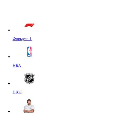
Формула 1
НБА
НХЛ