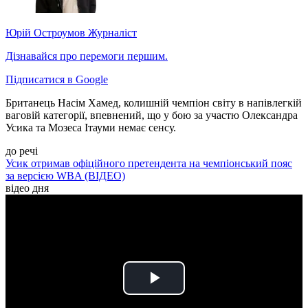
Юрій Остроумов
Журналіст
Дізнавайся про перемоги першим.
Підписатися в Google
Британець Насім Хамед, колишній чемпіон світу в напівлегкій
ваговій категорії, впевнений, що у бою за участю Олександра
Усика та Мозеса Ітауми немає сенсу.
до речі
Усик отримав офіційного претендента на чемпіонський пояс
за версією WBA (ВІДЕО)
відео дня
Play