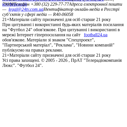
конференцій
79008
Телефон +380 (32) 229-77-77
Адреса електронної пошти
—
legal@24tv.com.ua
Ідентифікатор онлайн-медіа в Реєстрі
суб’єктів у сфері медіа — R40-06058
21+
Матеріали сайту призначені для осіб старше 21 року
При цитуванні і використанні будь-яких матеріалів посилання
на "Футбол 24" обов'язкове. При цитуванні і використанні в
мережі Інтернет гіперпосилання на сайт
football24.ua
обов'язкове. Матеріали зі знаком "Спецпроект",
"Партнерський матеріал", "Реклама", "Новини компаній"
публікуємо на правах реклами.
21+
Матеріали сайту призначені для осіб старше 21 року
Усi права захищенi. © 2005 -
2026
, ПрАТ "Телерадіокомпанія
Люкс". "Футбол 24".