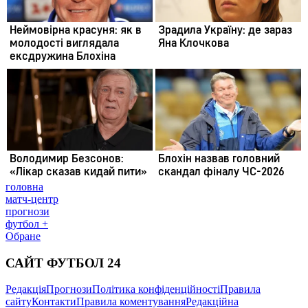
головна
матч-центр
прогнози
футбол +
Обране
САЙТ ФУТБОЛ 24
Редакція
Прогнози
Політика конфіденційності
Правила
сайту
Контакти
Правила коментування
Редакційна