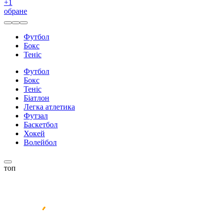
+
1
обране
Футбол
Бокс
Теніс
Футбол
Бокс
Теніс
Біатлон
Легка атлетика
Футзал
Баскетбол
Хокей
Волейбол
топ