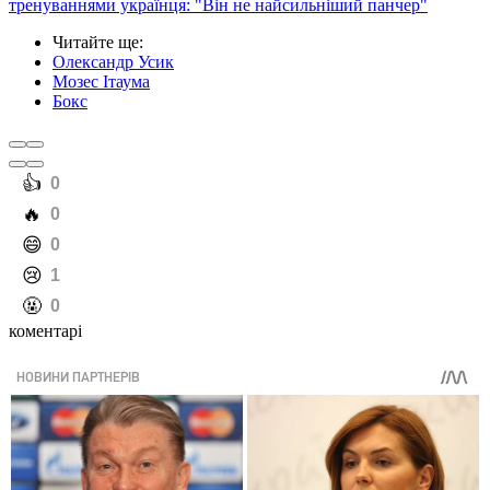
тренуваннями українця: "Він не найсильніший панчер"
Читайте ще
:
Олександр Усик
Мозес Ітаума
Бокс
️👍
0
️🔥
0
️😄
0
️😢
1
️🤬
0
коментарі