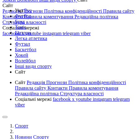
Сайт
Укр
Рус
Редакція
Прогнози
Політика конфіденційності
Правила сайту
Футбол
Контакти
Правила коментування
Редакційна політика
Бокс
Структура власності
Теніс
Соціальні мережі
Біатлон
facebook
x
youtube
instagram
telegram
viber
Легка атлетика
Футзал
Баскетбол
Хокей
Волейбол
Інші види спорту
Сайт
Сайт
Редакція
Прогнози
Політика конфіденційності
Правила сайту
Контакти
Правила коментування
Редакційна політика
Структура власності
Соціальні мережі
facebook
x
youtube
instagram
telegram
viber
Спорт
Новини Спорту