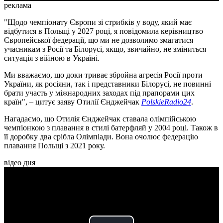
реклама
"Щодо чемпіонату Європи зі стрибків у воду, який має
відбутися в Польщі у 2027 році, я повідомила керівництво
Європейської федерації, що ми не дозволимо змагатися
учасникам з Росії та Білорусі, якщо, звичайно, не зміниться
ситуація з війною в Україні.
Ми вважаємо, що доки триває збройна агресія Росії проти
України, як росіяни, так і представники Білорусі, не повинні
брати участь у міжнародних заходах під прапорами цих
країн", – цитує заяву Отилії Єнджейчак
PolskieRadio24
.
Нагадаємо, що Отилія Єнджейчак ставала олімпійською
чемпіонкою з плавання в стилі батерфляй у 2004 році. Також в
її доробку два срібла Олімпіади. Вона очолює федерацію
плавання Польщі з 2021 року.
відео дня