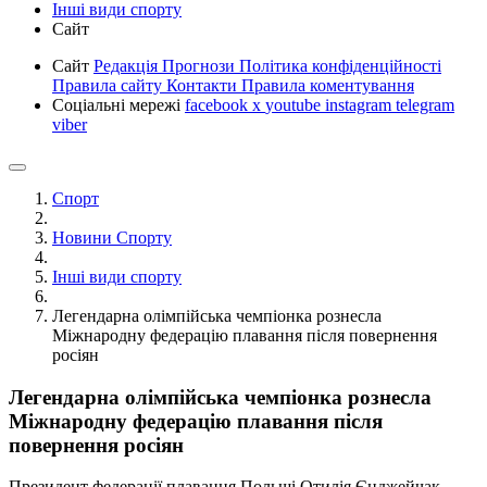
Інші види спорту
Сайт
Сайт
Редакція
Прогнози
Політика конфіденційності
Правила сайту
Контакти
Правила коментування
Соціальні мережі
facebook
x
youtube
instagram
telegram
viber
Спорт
Новини Спорту
Інші види спорту
Легендарна олімпійська чемпіонка рознесла
Міжнародну федерацію плавання після повернення
росіян
Легендарна олімпійська чемпіонка рознесла
Міжнародну федерацію плавання після
повернення росіян
Президент федерації плавання Польщі Отилія Єнджейчак