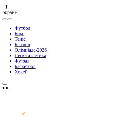
+
1
обране
Футбол
Бокс
Теніс
Біатлон
Олімпіада-2026
Легка атлетика
Футзал
Баскетбол
Хокей
топ