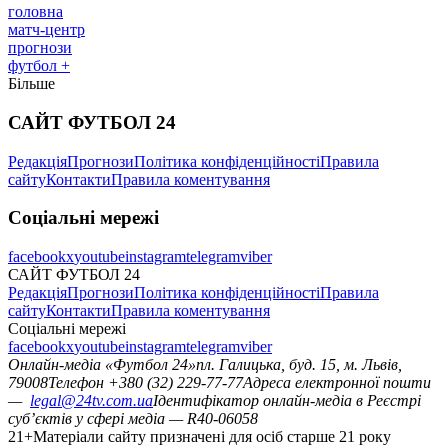
головна
матч-центр
прогнози
футбол +
Більше
САЙТ ФУТБОЛ 24
Редакція
Прогнози
Політика конфіденційності
Правила
сайту
Контакти
Правила коментування
Соціальні мережі
facebook
x
youtube
instagram
telegram
viber
САЙТ ФУТБОЛ 24
Редакція
Прогнози
Політика конфіденційності
Правила
сайту
Контакти
Правила коментування
Соціальні мережі
facebook
x
youtube
instagram
telegram
viber
Онлайн-медіа «Футбол 24»
пл. Галицька, буд. 15, м. Львів,
79008
Телефон +380 (32) 229-77-77
Адреса електронної пошти
—
legal@24tv.com.ua
Ідентифікатор онлайн-медіа в Реєстрі
суб’єктів у сфері медіа — R40-06058
21+
Матеріали сайту призначені для осіб старше 21 року