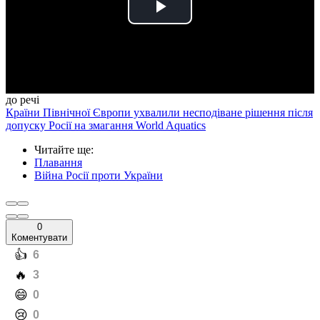
Play
Video
до речі
Країни Північної Європи ухвалили несподіване рішення після
допуску Росії на змагання World Aquatics
Читайте ще
:
Плавання
Війна Росії проти України
0
Коментувати
️👍
6
️🔥
3
️😄
0
️😢
0