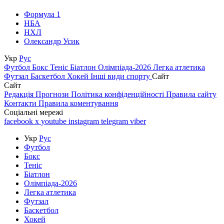
Формула 1
НБА
НХЛ
Олександр Усик
Укр
Рус
Футбол
Бокс
Теніс
Біатлон
Олімпіада-2026
Легка атлетика
Футзал
Баскетбол
Хокей
Інші види спорту
Сайт
Сайт
Редакція
Прогнози
Політика конфіденційності
Правила сайту
Контакти
Правила коментування
Соціальні мережі
facebook
x
youtube
instagram
telegram
viber
Укр
Рус
Футбол
Бокс
Теніс
Біатлон
Олімпіада-2026
Легка атлетика
Футзал
Баскетбол
Хокей