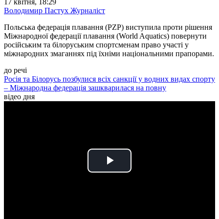
17 квітня, 18:29
Володимир Пастух
Журналіст
Польська федерація плавання (PZP) виступила проти рішення
Міжнародної федерації плавання (World Aquatics) повернути
російським та білоруським спортсменам право участі у
міжнародних змаганнях під їхніми національними прапорами.
до речі
Росія та Білорусь позбулися всіх санкції у водних видах спорту
– Міжнародна федерація зашкварилася на повну
відео дня
Play
Video