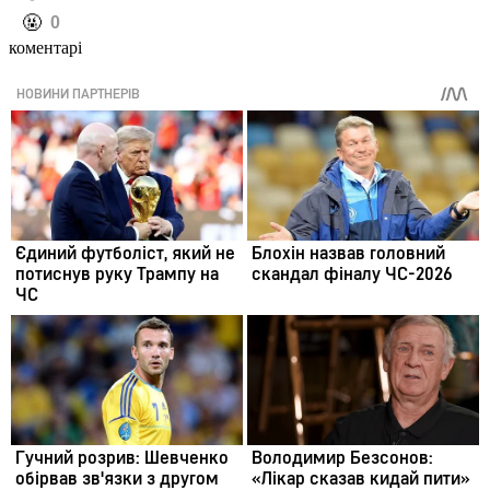
️🤬
0
коментарі