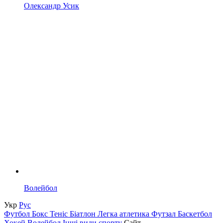
Олександр Усик
Волейбол
Укр
Рус
Футбол
Бокс
Теніс
Біатлон
Легка атлетика
Футзал
Баскетбол
Хокей
Волейбол
Інші види спорту
Сайт