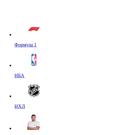
Формула 1
НБА
НХЛ