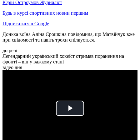
Юрій Остроумов
Журналіст
Будь в курсі спортивних новин першим
Підписатися в Google
Донька воїна Аліна Єрошкіна повідомила, що Матвійчук вже
при свідомості та навіть трохи спілкується.
до речі
Легендарний український хокеїст отримав поранення на
фронті – він у важкому стані
відео дня
Play
Video