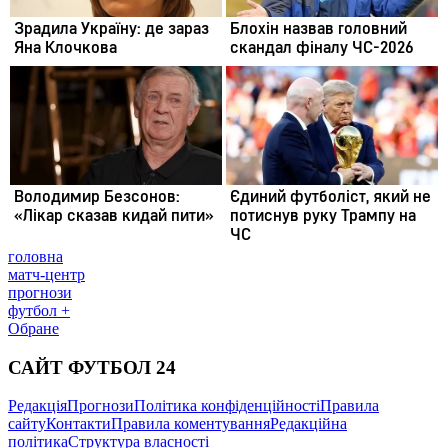
головна
матч-центр
прогнози
футбол +
Обране
САЙТ ФУТБОЛ 24
Редакція
Прогнози
Політика конфіденційності
Правила
сайту
Контакти
Правила коментування
Редакційна
політика
Структура власності