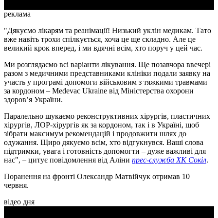
реклама
"Дякуємо лікарям та реанімації! Низький уклін медикам. Тато
вже навіть трохи спілкується, хоча це ще складно. Але це
великий крок вперед, і ми вдячні всім, хто поруч у цей час.
Ми розглядаємо всі варіанти лікування. Ще позавчора ввечері
разом з медичними представниками клініки подали заявку на
участь у програмі допомоги військовим з тяжкими травмами
за кордоном – Medevac Ukraine від Міністерства охорони
здоров’я України.
Паралельно шукаємо реконструктивних хірургів, пластичних
хірургів, ЛОР-хірургів як за кордоном, так і в Україні, щоб
зібрати максимум рекомендацій і продовжити шлях до
одужання. Щиро дякуємо всім, хто відгукнувся. Ваші слова
підтримки, увага і готовність допомогти – дуже важливі для
нас", – цитує повідомлення від Аліни
прес-служба ХК Сокіл
.
Поранення на фронті Олександр Матвійчук отримав 10
червня.
відео дня