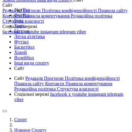
Сайт
Укр
Рус
Редакція
Прогнози
Політика конфіденційності
Правила сайту
Футбол
Контакти
Правила коментування
Редакційна політика
Бокс
Структура власності
Теніс
Соціальні мережі
Біатлон
facebook
x
youtube
instagram
telegram
viber
Легка атлетика
Футзал
Баскетбол
Хокей
Волейбол
Інші види спорту
Сайт
Сайт
Редакція
Прогнози
Політика конфіденційності
Правила сайту
Контакти
Правила коментування
Редакційна політика
Структура власності
Соціальні мережі
facebook
x
youtube
instagram
telegram
viber
Спорт
Новини Спорту