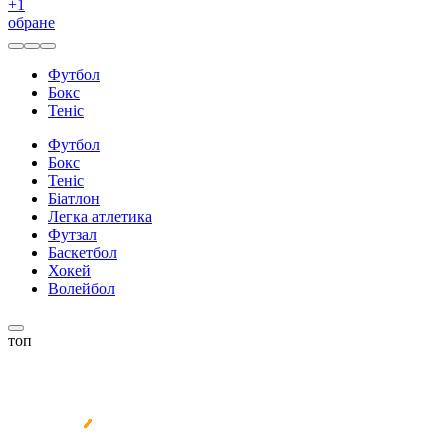
+
1
обране
Футбол
Бокс
Теніс
Футбол
Бокс
Теніс
Біатлон
Легка атлетика
Футзал
Баскетбол
Хокей
Волейбол
топ