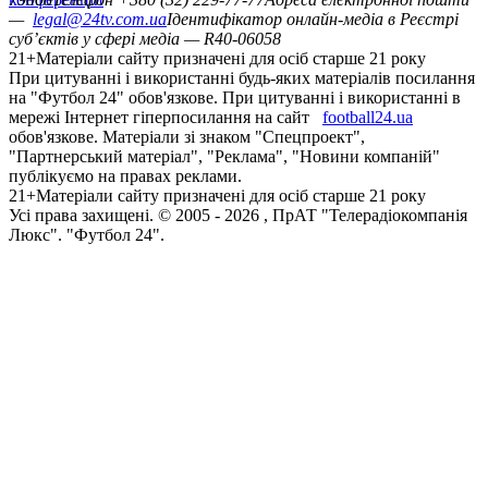
—
legal@24tv.com.ua
Ідентифікатор онлайн-медіа в Реєстрі
суб’єктів у сфері медіа — R40-06058
21+
Матеріали сайту призначені для осіб старше 21 року
При цитуванні і використанні будь-яких матеріалів посилання
на "Футбол 24" обов'язкове. При цитуванні і використанні в
мережі Інтернет гіперпосилання на сайт
football24.ua
обов'язкове. Матеріали зі знаком "Спецпроект",
"Партнерський матеріал", "Реклама", "Новини компаній"
публікуємо на правах реклами.
21+
Матеріали сайту призначені для осіб старше 21 року
Усi права захищенi. © 2005 -
2026
, ПрАТ "Телерадіокомпанія
Люкс". "Футбол 24".