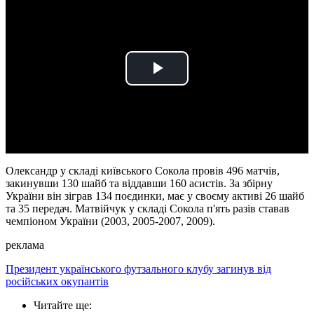
Play
Video
Олександр у складі київського Сокола провів 496 матчів,
закинувши 130 шайб та віддавши 160 асистів. За збірну
України він зіграв 134 поєдинки, має у своєму активі 26 шайб
та 35 передач. Матвійчук у складі Сокола п'ять разів ставав
чемпіоном України (2003, 2005-2007, 2009).
реклама
Президент українського футзального клубу загинув від
російських окупантів
Читайте ще
: