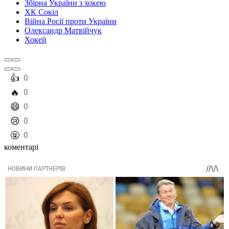
Збірна України з хокею
ХК Сокіл
Війна Росії проти України
Олександр Матвійчук
Хокей
️👍
0
️🔥
0
️😄
0
️😢
0
️🤬
0
коментарі