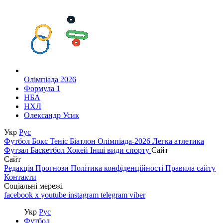
Олімпіада 2026
Формула 1
НБА
НХЛ
Олександр Усик
Укр
Рус
Футбол
Бокс
Теніс
Біатлон
Олімпіада-2026
Легка атлетика
Футзал
Баскетбол
Хокей
Інші види спорту
Сайт
Сайт
Редакція
Прогнози
Політика конфіденційності
Правила сайту
Контакти
Соціальні мережі
facebook
x
youtube
instagram
telegram
viber
Укр
Рус
Футбол