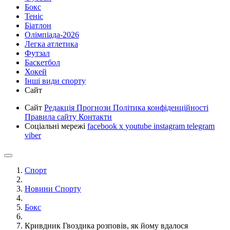
Бокс
Теніс
Біатлон
Олімпіада-2026
Легка атлетика
Футзал
Баскетбол
Хокей
Інші види спорту
Сайт
Сайт
Редакція
Прогнози
Політика конфіденційності
Правила сайту
Контакти
Соціальні мережі
facebook
x
youtube
instagram
telegram
viber
Спорт
Новини Спорту
Бокс
Кривдник Гвоздика розповів, як йому вдалося