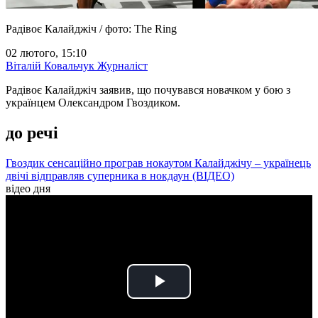
Радівоє Калайджіч / фото: The Ring
02 лютого, 15:10
Віталій Ковальчук
Журналіст
Радівоє Калайджіч заявив, що почувався новачком у бою з
українцем Олександром Гвоздиком.
до речі
Гвоздик сенсаційно програв нокаутом Калайджічу – українець
двічі відправляв суперника в нокдаун (ВІДЕО)
відео дня
Play