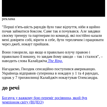
Video
реклама
"Перші п'ять-шість раундів було таке відчуття, ніби я щойно
почав займатися боксом. Саме так я почувався. Але завдяки
своєму тренеру та партнерам по команді, які постійно казали
мені довіряти собі, вірити в себе, бути терплячим і працювати
через джеб, нокаут прийшов.
Вони говорили, що якщо я правильно влучу правою і
правильно її викину, то завдам йому шкоди – так і сталося", –
наводить слова Калайджіча
The Ring.
Нагадаємо, Гвоздик сенсаційно поступився американцю.
Українець відправив суперника в нокдаун у 1 та 4 раундах,
однак у 7 трихвилинці Калайджіч нокаутував Олександра.
до речі
Богачук у важкому бою переміг росіянина, який був
чемпіоном світу (ВІДЕО)