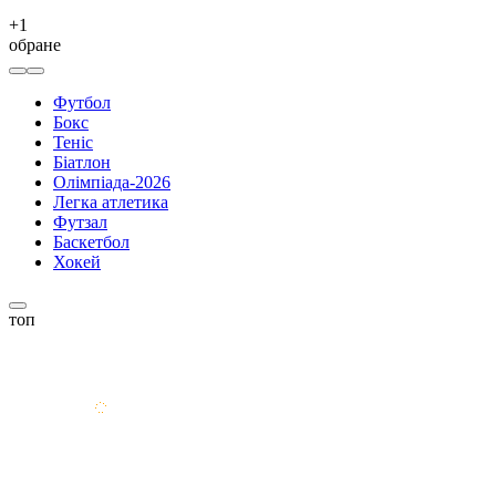
+
1
обране
Футбол
Бокс
Теніс
Біатлон
Олімпіада-2026
Легка атлетика
Футзал
Баскетбол
Хокей
топ