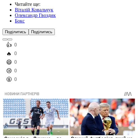
Читайте ще
:
Віталій Ковальчук
Олександр Гвоздик
Бокс
Поділитись
Поділитись
️👍
0
️🔥
0
️😄
0
️😢
0
️🤬
0