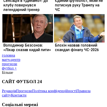
головна
матч-центр
прогнози
футбол +
Більше
САЙТ ФУТБОЛ 24
Редакція
Прогнози
Політика конфіденційності
Правила
сайту
Контакти
Соціальні мережі