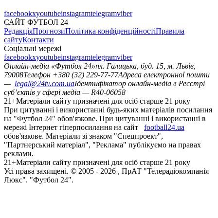
facebook
x
youtube
instagram
telegram
viber
САЙТ ФУТБОЛ 24
Редакція
Прогнози
Політика конфіденційності
Правила
сайту
Контакти
Соціальні мережі
facebook
x
youtube
instagram
telegram
viber
Онлайн-медіа «Футбол 24»
пл. Галицька, буд. 15, м. Львів,
79008
Телефон +380 (32) 229-77-77
Адреса електронної пошти
—
legal@24tv.com.ua
Ідентифікатор онлайн-медіа в Реєстрі
суб’єктів у сфері медіа — R40-06058
21+
Матеріали сайту призначені для осіб старше 21 року
При цитуванні і використанні будь-яких матеріалів посилання
на "Футбол 24" обов'язкове. При цитуванні і використанні в
мережі Інтернет гіперпосилання на сайт
football24.ua
обов'язкове. Матеріали зі знаком "Спецпроект",
"Партнерський матеріал", "Реклама" публікуємо на правах
реклами.
21+
Матеріали сайту призначені для осіб старше 21 року
Усi права захищенi. © 2005 -
2026
, ПрАТ "Телерадіокомпанія
Люкс". "Футбол 24".