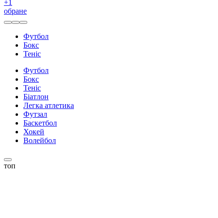
+
1
обране
Футбол
Бокс
Теніс
Футбол
Бокс
Теніс
Біатлон
Легка атлетика
Футзал
Баскетбол
Хокей
Волейбол
топ