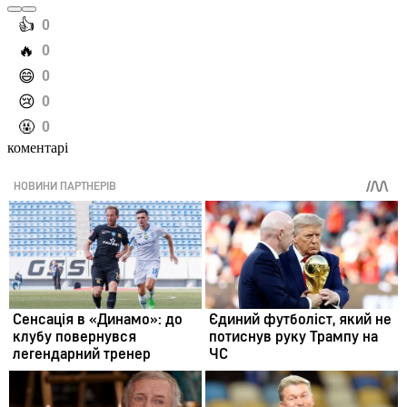
️👍
0
️🔥
0
️😄
0
️😢
0
️🤬
0
коментарі