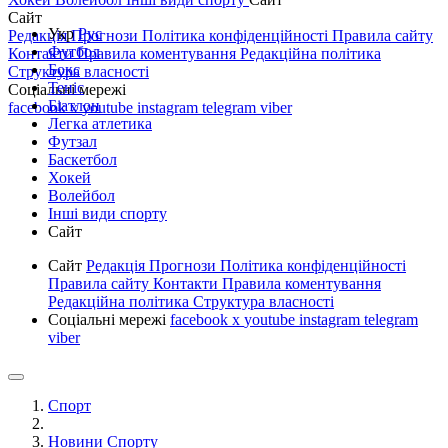
Сайт
Укр
Рус
Редакція
Прогнози
Політика конфіденційності
Правила сайту
Футбол
Контакти
Правила коментування
Редакційна політика
Бокс
Структура власності
Теніс
Соціальні мережі
Біатлон
facebook
x
youtube
instagram
telegram
viber
Легка атлетика
Футзал
Баскетбол
Хокей
Волейбол
Інші види спорту
Сайт
Сайт
Редакція
Прогнози
Політика конфіденційності
Правила сайту
Контакти
Правила коментування
Редакційна політика
Структура власності
Соціальні мережі
facebook
x
youtube
instagram
telegram
viber
Спорт
Новини Спорту