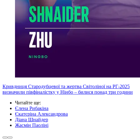
Кривдниця Стародубцевої та жертва Світоліної на РГ-2025
визначили півфіналістку у Нінбо – билися понад три години
Читайте ще
:
Єлена Рибакіна
Єкатєріна Александрова
Діана Шнайдер
Жасмін Паоліні