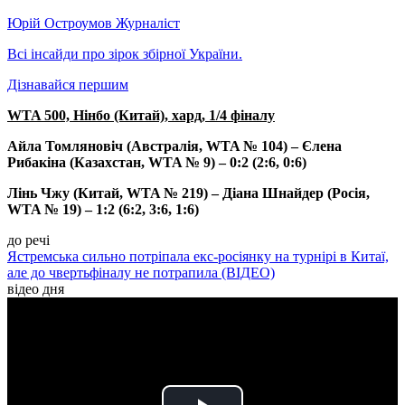
Юрій Остроумов
Журналіст
Всі інсайди про зірок збірної України.
Дізнавайся першим
WTA 500, Нінбо (Китай), хард, 1/4 фіналу
Айла Томляновіч (Австралія, WTA № 104) – Єлена
Рибакіна (Казахстан, WTA № 9) – 0:2 (2:6, 0:6)
Лінь Чжу (Китай, WTA № 219) – Діана Шнайдер (Росія,
WTA № 19) – 1:2 (6:2, 3:6, 1:6)
до речі
Ястремська сильно потріпала екс-росіянку на турнірі в Китаї,
але до чвертьфіналу не потрапила (ВІДЕО)
відео дня