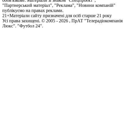
обов'язкове. Матеріали зі знаком "Спецпроект",
"Партнерський матеріал", "Реклама", "Новини компаній"
публікуємо на правах реклами.
21+
Матеріали сайту призначені для осіб старше 21 року
Усi права захищенi. © 2005 -
2026
, ПрАТ "Телерадіокомпанія
Люкс". "Футбол 24".