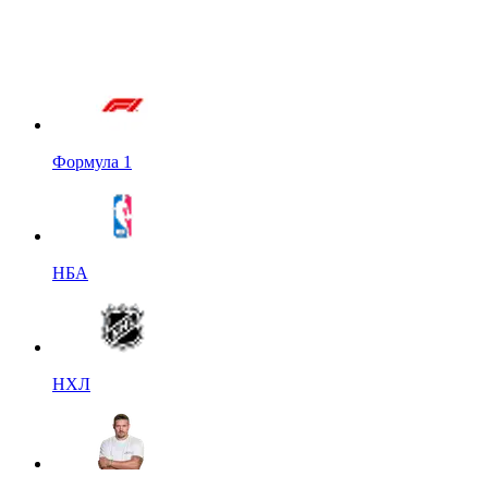
Формула 1
НБА
НХЛ