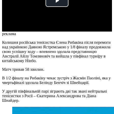
Play
Video
реклама
Колишня російська тенісистка Єлена Рибакіна після перемоги
над українкою Даяною Ястремською у 1/8 фіналу продовжила
свою успішну ходу – впевнено здолала представницю
Австралії Айлу Томляновіч та вийшла у півфінал турніру в
китайському Нінбо.
Матч тривав 58 хвилин.
В 1/2 фіналу на Рибакіну чекає зустріч з Жасмін Паоліні, яка у
чвертьфіналі здолала Белінду Бенчіч зі Швейцарії.
У другій півфінальній парі зіграють дві так звані нейтральні
тенісистки з Росії – Єкатерина Александрова та Діана
Шнайдер.