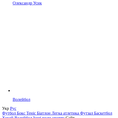
Олександр Усик
Волейбол
Укр
Рус
Футбол
Бокс
Теніс
Біатлон
Легка атлетика
Футзал
Баскетбол
Хокей
Волейбол
Інші види спорту
Сайт