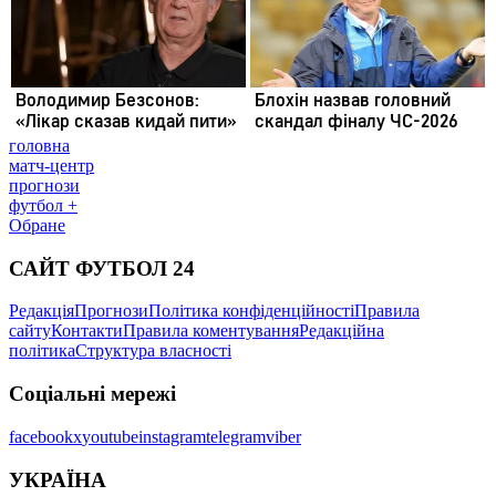
головна
матч-центр
прогнози
футбол +
Обране
САЙТ ФУТБОЛ 24
Редакція
Прогнози
Політика конфіденційності
Правила
сайту
Контакти
Правила коментування
Редакційна
політика
Структура власності
Соціальні мережі
facebook
x
youtube
instagram
telegram
viber
УКРАЇНА