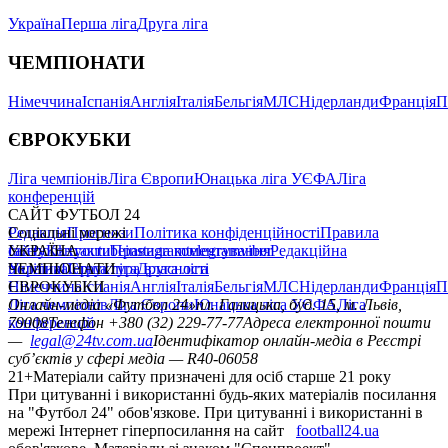
Україна
Перша ліга
Друга ліга
ЧЕМПІОНАТИ
Німеччина
Іспанія
Англія
Італія
Бельгія
МЛС
Нідерланди
Франція
П
ЄВРОКУБКИ
Ліга чемпіонів
Ліга Європи
Юнацька ліга УЄФА
Ліга
конференцій
САЙТ ФУТБОЛ 24
Редакція
Соціальні мережі
Прогнози
Політика конфіденційності
Правила
сайту
facebook
УКРАЇНА
Контакти
x
youtube
Правила коментування
instagram
telegram
viber
Редакційна
політика
Україна
ЧЕМПІОНАТИ
Перша ліга
Структура власності
Друга ліга
Німеччина
ЄВРОКУБКИ
Іспанія
Англія
Італія
Бельгія
МЛС
Нідерланди
Франція
П
Ліга чемпіонів
Онлайн-медіа «Футбол 24»
Ліга Європи
Юнацька ліга УЄФА
пл. Галицька, буд. 15, м. Львів,
Ліга
конференцій
79008
Телефон +380 (32) 229-77-77
Адреса електронної пошти
—
legal@24tv.com.ua
Ідентифікатор онлайн-медіа в Реєстрі
суб’єктів у сфері медіа — R40-06058
21+
Матеріали сайту призначені для осіб старше 21 року
При цитуванні і використанні будь-яких матеріалів посилання
на "Футбол 24" обов'язкове. При цитуванні і використанні в
мережі Інтернет гіперпосилання на сайт
football24.ua