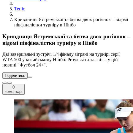
Теніс
Кривдниця Ястремської та битва двох росіянок – відомі
півфіналістки турніру в Нінбо
Кривдниця Ястремської та битва двох росіянок –
відомі півфіналістки турніру в Нінбо
Дві завершальні зустрічі 1/4 фіналу зіграні на турнірі серії
WTA 500 у китайському Нінбо. Результати та звіт – у цій
новині "Футбол 24+".
Поділитись
0
коментарі