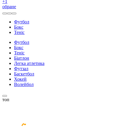
+
1
обране
Футбол
Бокс
Теніс
Футбол
Бокс
Теніс
Біатлон
Легка атлетика
Футзал
Баскетбол
Хокей
Волейбол
топ