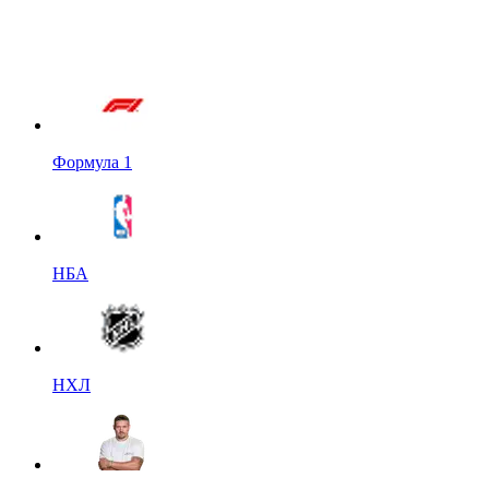
Формула 1
НБА
НХЛ