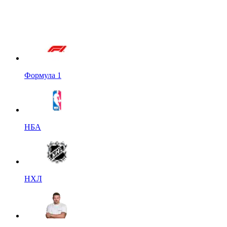
Формула 1
НБА
НХЛ