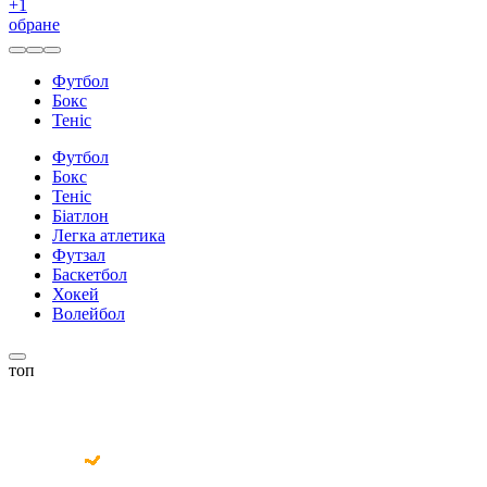
+
1
обране
Футбол
Бокс
Теніс
Футбол
Бокс
Теніс
Біатлон
Легка атлетика
Футзал
Баскетбол
Хокей
Волейбол
топ